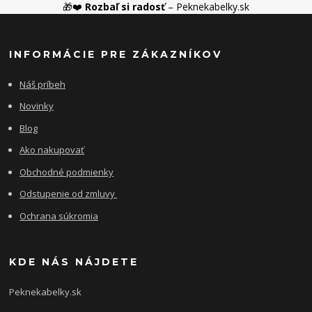
🎁❤️
Rozbaľ si radosť
– Peknekabelky.sk
INFORMÁCIE PRE ZÁKAZNÍKOV
Náš príbeh
Novinky
Blog
Ako nakupovať
Obchodné podmienky
Odstupenie od zmluvy
Ochrana súkromia
KDE NÁS NÁJDETE
Peknekabelky.sk