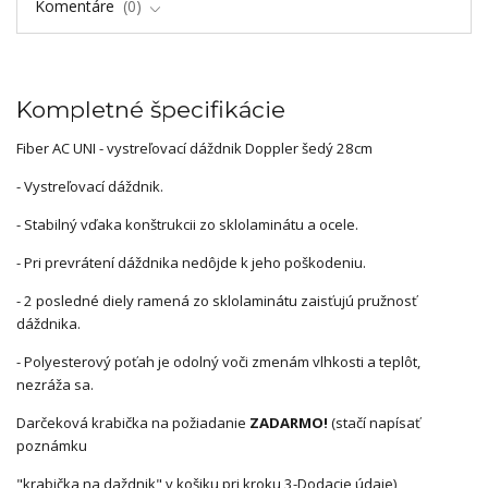
Komentáre
0
Kompletné špecifikácie
Fiber AC UNI - vystreľovací dáždnik Doppler šedý 28cm
- Vystreľovací dáždnik.
- Stabilný vďaka konštrukcii zo sklolaminátu a ocele.
- Pri prevrátení dáždnika nedôjde k jeho poškodeniu.
- 2 posledné diely ramená zo sklolaminátu zaisťujú pružnosť
dáždnika.
- Polyesterový poťah je odolný voči zmenám vlhkosti a teplôt,
nezráža sa.
Darčeková krabička na požiadanie
ZADARMO!
(stačí napísať
poznámku
"krabička na daždnik" v košiku pri kroku 3-Dodacie údaje)