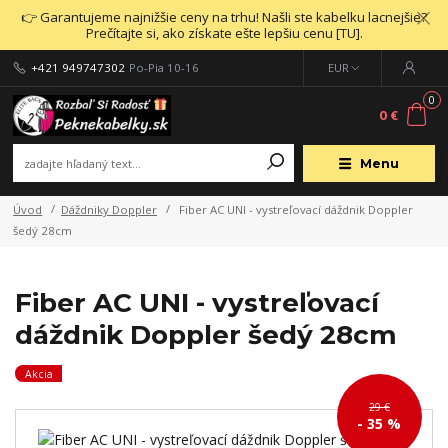
👉 Garantujeme najnižšie ceny na trhu! Našli ste kabelku lacnejšie?
Prečítajte si, ako získate ešte lepšiu cenu [TU].
+421 949747302
Po-Pia 10-16
EUR
0
0 €
Menu
Úvod
Dáždniky Doppler
Fiber AC UNI - vystreľovací dáždnik Doppler
šedý 28cm
Fiber AC UNI - vystreľovací
dáždnik Doppler šedý 28cm
Akcia
29 €
- 35 %