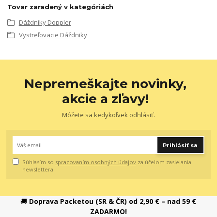
Tovar zaradený v kategóriách
Dáždniky Doppler
Vystreľovacie Dáždniky
Nepremeškajte novinky,
akcie a zľavy!
Môžete sa kedykoľvek odhlásiť.
Prihlásiť sa
Súhlasím so
spracovaním osobných údajov
za účelom zasielania
newslettera.
🚚
Doprava Packetou (SR & ČR) od 2,90 € – nad 59 €
ZADARMO!