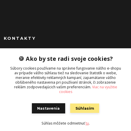
KONTAKTY
Peknekabelky.sk
🍪 Ako by ste radi svoje cookies?
+421 949747302
Súbory cookies používame na správne fungovanie nášho e-shopu
Po-Pia 10-16
av prípade vášho súhlasu tiež na sledovanie štatistík o webe,
meranie efektivity reklamných kampaní, zapamätanie vášho
info@peknekabelky.sk
obľúbeného nastavenia pri používaní stránok, či zobrazenie
reklám zodpovedajúcich vašim preferenciám.
Viac na využitie
cookies
Nastavenia
Súhlasím
Súhlas môžete odmietnuť
tu
.
Vytvorené na
Eshop-rychlo.sk