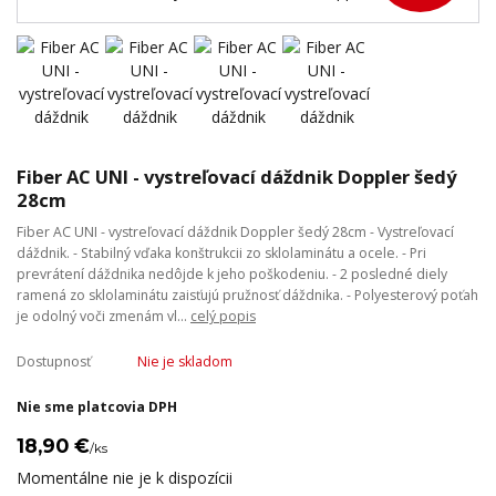
Fiber AC UNI - vystreľovací dáždnik Doppler šedý
28cm
Fiber AC UNI - vystreľovací dáždnik Doppler šedý 28cm - Vystreľovací
dáždnik. - Stabilný vďaka konštrukcii zo sklolaminátu a ocele. - Pri
prevrátení dáždnika nedôjde k jeho poškodeniu. - 2 posledné diely
ramená zo sklolaminátu zaisťujú pružnosť dáždnika. - Polyesterový poťah
je odolný voči zmenám vl...
celý popis
Dostupnosť
Nie je skladom
Nie sme platcovia DPH
18,90 €
/
ks
Momentálne nie je k dispozícii