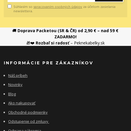
Súhlasím so
spracovaním osobných údajov
za účelom zasielania
newslettera.
🚚
Doprava Packetou (SR & ČR) od 2,90 € – nad 59 €
ZADARMO!
🎁❤️
Rozbaľ si radosť
– Peknekabelky.sk
INFORMÁCIE PRE ZÁKAZNÍKOV
Náš príbeh
Novinky
Blog
Ako nakupovať
Obchodné podmienky
Odstupenie od zmluvy
Ochrana súkromia