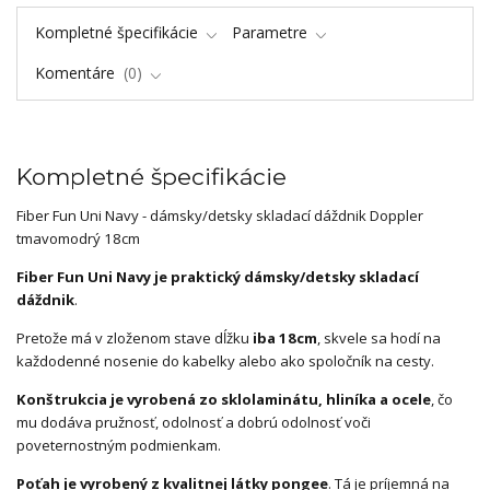
Kompletné špecifikácie
Parametre
Komentáre
0
Kompletné špecifikácie
Fiber Fun Uni Navy - dámsky/detsky skladací dáždnik Doppler
tmavomodrý 18cm
Fiber Fun Uni Navy je praktický dámsky/detsky skladací
dáždnik
.
Pretože má v zloženom stave dĺžku
iba 18cm
, skvele sa hodí na
každodenné nosenie do kabelky alebo ako spoločník na cesty.
Konštrukcia je vyrobená zo sklolaminátu, hliníka a ocele
, čo
mu dodáva pružnosť, odolnosť a dobrú odolnosť voči
poveternostným podmienkam.
Poťah je vyrobený z kvalitnej látky pongee
. Tá je príjemná na