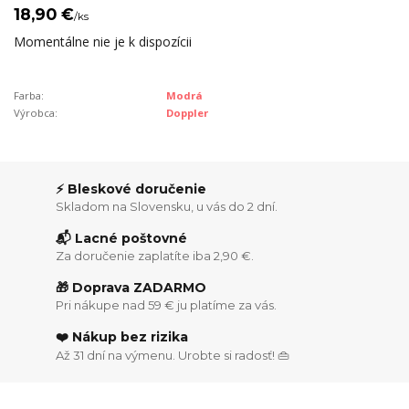
18,90 €
/
ks
Momentálne nie je k dispozícii
Farba:
Modrá
Výrobca:
Doppler
⚡ Bleskové doručenie
Skladom na Slovensku, u vás do 2 dní.
📬 Lacné poštovné
Za doručenie zaplatíte iba 2,90 €.
🎁 Doprava ZADARMO
Pri nákupe nad 59 € ju platíme za vás.
❤️ Nákup bez rizika
Až 31 dní na výmenu. Urobte si radosť! 👜