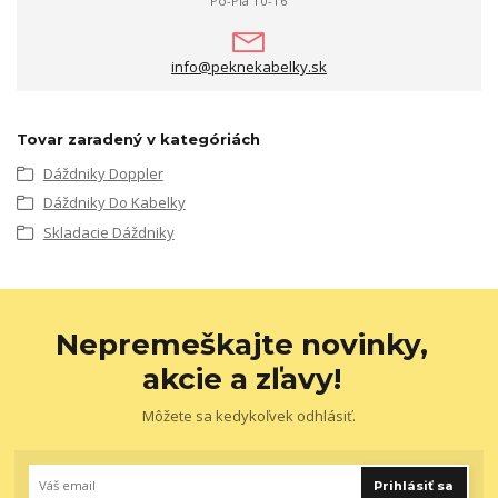
Po-Pia 10-16
info@peknekabelky.sk
Tovar zaradený v kategóriách
Dáždniky Doppler
Dáždniky Do Kabelky
Skladacie Dáždniky
Nepremeškajte novinky,
akcie a zľavy!
Môžete sa kedykoľvek odhlásiť.
Prihlásiť sa