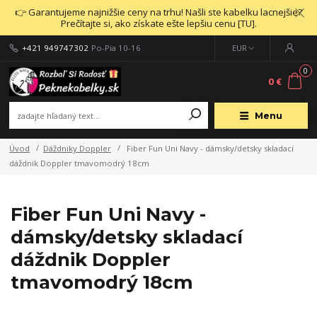
👉 Garantujeme najnižšie ceny na trhu! Našli ste kabelku lacnejšie?
Prečítajte si, ako získate ešte lepšiu cenu [TU].
+421 949747302
Po-Pia 10-16
EUR
0
0 €
Menu
Úvod
Dáždniky Doppler
Fiber Fun Uni Navy - dámsky/detsky skladací
dáždnik Doppler tmavomodrý 18cm
Fiber Fun Uni Navy -
dámsky/detsky skladací
dáždnik Doppler
tmavomodrý 18cm