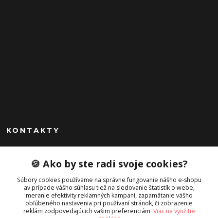
KONTAKTY
Peknekabelky.sk
🍪 Ako by ste radi svoje cookies?
+421 949747302
Súbory cookies používame na správne fungovanie nášho e-shopu
Po-Pia 10-16
av prípade vášho súhlasu tiež na sledovanie štatistík o webe,
meranie efektivity reklamných kampaní, zapamätanie vášho
info@peknekabelky.sk
obľúbeného nastavenia pri používaní stránok, či zobrazenie
reklám zodpovedajúcich vašim preferenciám.
Viac na využitie