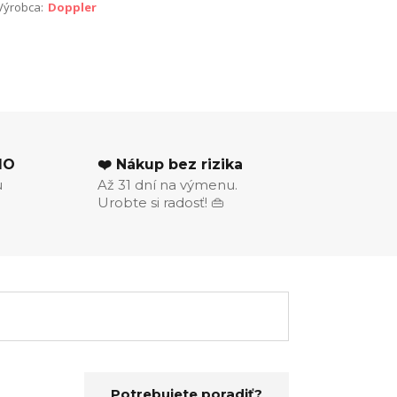
Výrobca:
Doppler
MO
❤️ Nákup bez rizika
u
Až 31 dní na výmenu.
Urobte si radosť! 👜
Potrebujete poradiť?