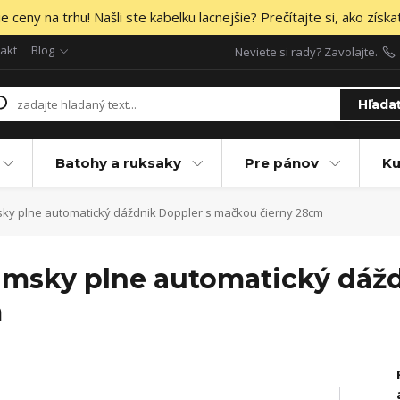
 ceny na trhu! Našli ste kabelku lacnejšie? Prečítajte si, ako získa
akt
Blog
Neviete si rady? Zavolajte.
Hľada
Batohy a ruksaky
Pre pánov
Ku
sky plne automatický dáždnik Doppler s mačkou čierny 28cm
dámsky plne automatický dáž
m