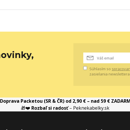
ovinky,
Súhlasím so
spracovan
zasielania newslettera
Doprava Packetou (SR & ČR) od 2,90 € – nad 59 € ZADAR
🎁❤️
Rozbaľ si radosť
– Peknekabelky.sk