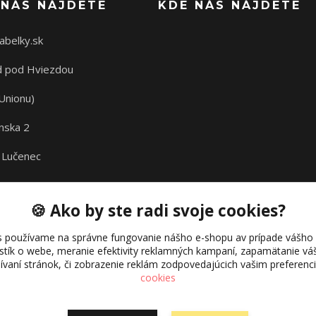
 NÁS NÁJDETE
KDE NÁS NÁJDETE
abelky.sk
 pod Hviezdou
Unionu)
nska 2
 Lučenec
🍪 Ako by ste radi svoje cookies?
s používame na správne fungovanie nášho e-shopu av prípade vášho s
istík o webe, meranie efektivity reklamných kampaní, zapamätanie 
žívaní stránok, či zobrazenie reklám zodpovedajúcich vašim preferen
cookies