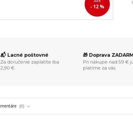
33 €
- 12 %
📬 Lacné poštovné
🎁 Doprava ZADAR
Za doručenie zaplatíte iba
Pri nákupe nad 59 € j
2,90 €.
platíme za vás.
omentáre
0