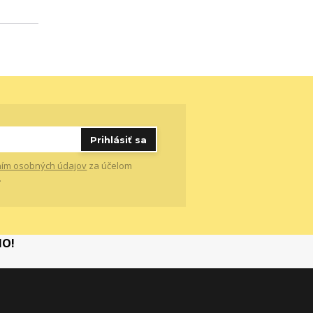
Prihlásiť sa
ím osobných údajov
za účelom
.
MO!