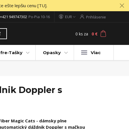
te ešte lepšiu cenu [TU].
+421 949747302
Po-Pia 10-16
EUR
Prihlásenie
0
ks
za
0 €
ť
fre-Tašky
Opasky
Viac
dnik Doppler s
Fiber Magic Cats - dámsky plne
automatický dáždnik Doppler s mačkou