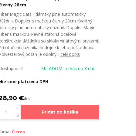
čierny 28cm
Fiber Magic Cats - dámsky plne automatický
dáždnik Doppler s mačkou čierny 28cm Kvalitný
dámsky plne automatický dáždnik Doppler Magic
Fiber s mačkou. Pevná stabilná oceľová
konštrukcia dáždnika so sklolaminátovými prvkami.
Pri otočení dáždnika nedôjde k jeho poškodeniu.
Polyesterový poťah je odolný...
celý popis
Dostupnosť
SKLADOM - u Vás do 3 dní
Nie sme platcovia DPH
28,90 €
/
ks
Pridať do košíka
Farba:
Čierna