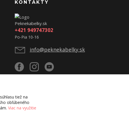
KONTAKTY
Peknekabelky.sk
+421 949747302
Po-Pia 10-16
info@peknekabelky.sk
úhlasu tiež na
vášho obľúbeného
ciám.
Viac na využitie