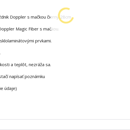
ždnik Doppler s mačkou čierny 28cm
oppler Magic Fiber s mačkou.
 sklolaminátovými prvkami.
.
osti a teplôt, nezráža sa.
stačí napísať poznámku
ie údaje)