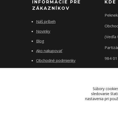
INFORMÁCIE PRE
KDE
ZÁKAZNÍKOV
Peknek
Náš príbeh
Obchod
Novinky
(Vedľa 
Blog
Partizá
Ako nakupovať
984 01
Obchodné podmienky
Odstupenie od zmluvy
Ochrana súkromia
Súbory cookie
sledovanie štat
nastavenia pri pou