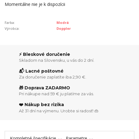
Momentálne nie je k dispozícii
Farba:
Modrá
Výrobca:
Doppler
⚡ Bleskové doručenie
Skladom na Slovensku, u vás do 2 dní.
📬 Lacné poštovné
Za doručenie zaplatíte iba 2,90 €.
🎁 Doprava ZADARMO
Pri nákupe nad 59 € ju platíme za vás.
❤️ Nákup bez rizika
Až 31 dní na výmenu. Urobte si radosť! 👜
Kompletné špecifikácie
Parametre