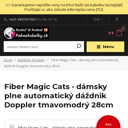
👉 Garantujeme najnižšie ceny na trhu! Našli ste kabelku lacnejšie?
Prečítajte si, ako získate ešte lepšiu cenu [TU].
+421 949747302
Po-Pia 10-16
EUR
0
0 €
Menu
Úvod
Dáždniky Doppler
Fiber Magic Cats - dámsky plne automatický
dáždnik Doppler tmavomodrý 28cm
Fiber Magic Cats - dámsky
plne automatický dáždnik
Doppler tmavomodrý 28cm
33 €