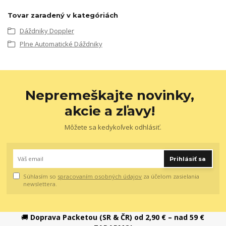
Tovar zaradený v kategóriách
Dáždniky Doppler
Plne Automatické Dáždniky
Nepremeškajte novinky,
akcie a zľavy!
Môžete sa kedykoľvek odhlásiť.
Prihlásiť sa
Súhlasím so
spracovaním osobných údajov
za účelom zasielania
newslettera.
🚚
Doprava Packetou (SR & ČR) od 2,90 € – nad 59 €