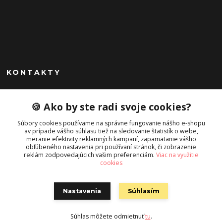
KONTAKTY
Peknekabelky.sk
🍪 Ako by ste radi svoje cookies?
+421 949747302
Súbory cookies používame na správne fungovanie nášho e-shopu
Po-Pia 10-16
av prípade vášho súhlasu tiež na sledovanie štatistík o webe,
meranie efektivity reklamných kampaní, zapamätanie vášho
info@peknekabelky.sk
obľúbeného nastavenia pri používaní stránok, či zobrazenie
reklám zodpovedajúcich vašim preferenciám.
Viac na využitie
cookies
Nastavenia
Súhlasím
Súhlas môžete odmietnuť
tu
.
Vytvorené na
Eshop-rychlo.sk