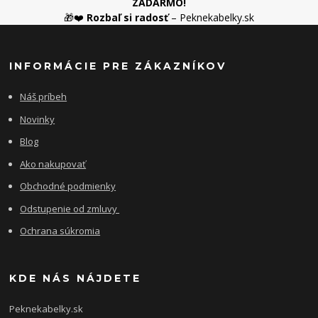
ZADARMO!
🎁❤️
Rozbaľ si radosť
– Peknekabelky.sk
INFORMÁCIE PRE ZÁKAZNÍKOV
Náš príbeh
Novinky
Blog
Ako nakupovať
Obchodné podmienky
Odstupenie od zmluvy
Ochrana súkromia
KDE NÁS NÁJDETE
Peknekabelky.sk