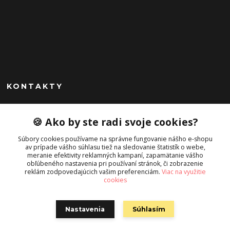
KONTAKTY
Peknekabelky.sk
🍪 Ako by ste radi svoje cookies?
+421 949747302
Súbory cookies používame na správne fungovanie nášho e-shopu
Po-Pia 10-16
av prípade vášho súhlasu tiež na sledovanie štatistík o webe,
meranie efektivity reklamných kampaní, zapamätanie vášho
info@peknekabelky.sk
obľúbeného nastavenia pri používaní stránok, či zobrazenie
reklám zodpovedajúcich vašim preferenciám.
Viac na využitie
cookies
Nastavenia
Súhlasím