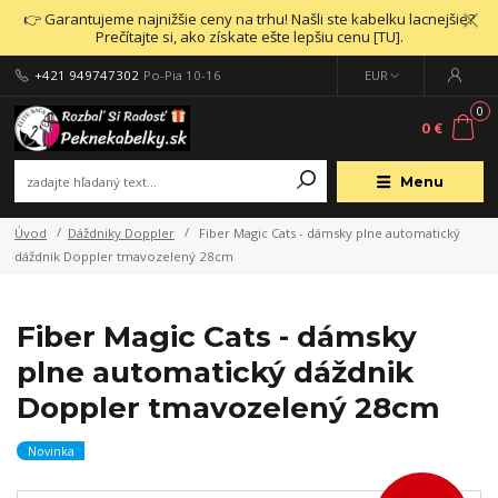
👉 Garantujeme najnižšie ceny na trhu! Našli ste kabelku lacnejšie?
Prečítajte si, ako získate ešte lepšiu cenu [TU].
+421 949747302
Po-Pia 10-16
EUR
0
0 €
Menu
Úvod
Dáždniky Doppler
Fiber Magic Cats - dámsky plne automatický
dáždnik Doppler tmavozelený 28cm
Fiber Magic Cats - dámsky
plne automatický dáždnik
Doppler tmavozelený 28cm
Novinka