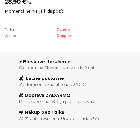
28,90 €
/
ks
Momentálne nie je k dispozícii
Farba:
Zelená
Výrobca:
Doppler
⚡ Bleskové doručenie
Skladom na Slovensku, u vás do 2 dní.
📬 Lacné poštovné
Za doručenie zaplatíte iba 2,90 €.
🎁 Doprava ZADARMO
Pri nákupe nad 59 € ju platíme za vás.
❤️ Nákup bez rizika
Až 31 dní na výmenu. Urobte si radosť! 👜