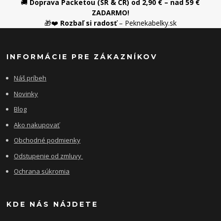
🚚
Doprava Packetou (SR & ČR) od 2,90 € – nad 59 €
ZADARMO!
🎁❤️
Rozbaľ si radosť
– Peknekabelky.sk
INFORMÁCIE PRE ZÁKAZNÍKOV
Náš príbeh
Novinky
Blog
Ako nakupovať
Obchodné podmienky
Odstupenie od zmluvy
Ochrana súkromia
KDE NÁS NÁJDETE