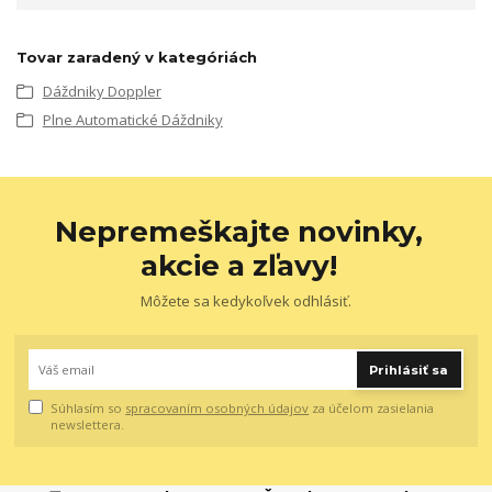
Tovar zaradený v kategóriách
Dáždniky Doppler
Plne Automatické Dáždniky
Nepremeškajte novinky,
akcie a zľavy!
Môžete sa kedykoľvek odhlásiť.
Prihlásiť sa
Súhlasím so
spracovaním osobných údajov
za účelom zasielania
newslettera.