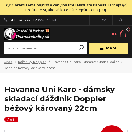
👉 Garantujeme najnižšie ceny na trhu! Našli ste kabelku lacnejšie?
Prečítajte si, ako získate ešte lepšiu cenu [TU].
+421 949747302
Po-Pia 10-16
EUR
0
0 €
Menu
Úvod
Dáždniky Doppler
Havanna Uni Karo - dámsky skladací dáždnik
Doppler béžový károvaný 22cm
Havanna Uni Karo - dámsky
skladací dáždnik Doppler
béžový károvaný 22cm
Akcia