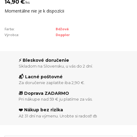
14,90 €
/
ks
Momentálne nie je k dispozícii
Farba:
Béžová
Výrobca:
Doppler
⚡ Bleskové doručenie
Skladom na Slovensku, u vás do 2 dní.
📬 Lacné poštovné
Za doručenie zaplatíte iba 2,90 €.
🎁 Doprava ZADARMO
Pri nákupe nad 59 € ju platíme za vás.
❤️ Nákup bez rizika
Až 31 dní na výmenu. Urobte si radosť! 👜