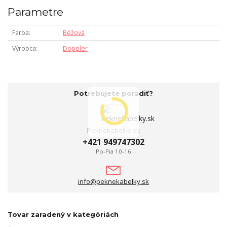
Parametre
Farba
Béžová
Výrobca
Doppler
Potrebujete poradiť?
Peknekabelky.sk
+421 949747302
Po-Pia 10-16
info@peknekabelky.sk
Tovar zaradený v kategóriách