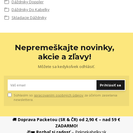
Dáždniky Doppler
Dáždniky Do Kabelky
Skladacie Dáždniky
Nepremeškajte novinky,
akcie a zľavy!
Môžete sa kedykoľvek odhlásiť.
Prihlásiť sa
Súhlasím so
spracovaním osobných údajov
za účelom zasielania
newslettera.
🚚
Doprava Packetou (SR & ČR) od 2,90 € – nad 59 €
ZADARMO!
🎁❤️
Rozbaľ si radosť
– Peknekabelky.sk