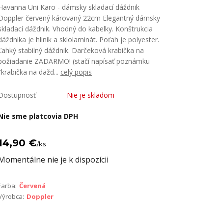
Havanna Uni Karo - dámsky skladací dáždnik
Doppler červený károvaný 22cm Elegantný dámsky
skladací dáždnik. Vhodný do kabelky. Konštrukcia
dáždnika je hliník a sklolaminát. Poťah je polyester.
Ľahký stabilný dáždnik. Darčeková krabička na
požiadanie ZADARMO! (stačí napísať poznámku
"krabička na dažd...
celý popis
Dostupnosť
Nie je skladom
Nie sme platcovia DPH
14,90 €
/
ks
Momentálne nie je k dispozícii
Farba:
Červená
Výrobca:
Doppler