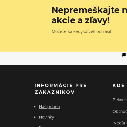
Nepremeškajte n
akcie a zľavy!
Môžete sa kedykoľvek odhlásiť.
🚚
INFORMÁCIE PRE
KDE
ZÁKAZNÍKOV
Peknek
Náš príbeh
Obchod
Novinky
(Vedľa 