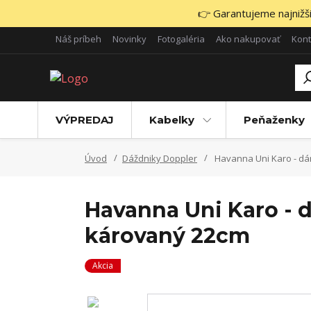
👉 Garantujeme najnižšie
Náš príbeh
Novinky
Fotogaléria
Ako nakupovať
Kont
VÝPREDAJ
Kabelky
Peňaženky
Úvod
Dáždniky Doppler
Havanna Uni Karo - dá
Havanna Uni Karo - 
károvaný 22cm
Akcia