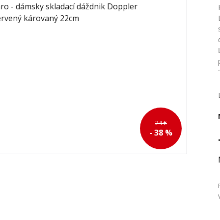
24 €
- 38 %