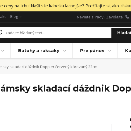
 ceny na trhu! Našli ste kabelku lacnejšie? Prečítajte si, ako získa
akt
Blog
Neviete si rady? Zavolajte.
Hľada
Batohy a ruksaky
Pre pánov
Ku
msky skladací dáždnik Doppler červený károvaný 22cm
dámsky skladací dáždnik Dop