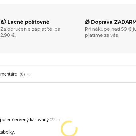
📬 Lacné poštovné
🎁 Doprava ZADAR
Za doručenie zaplatíte iba
Pri nákupe nad 59 € j
2,90 €.
platíme za vás.
omentáre
0
oppler červený károvaný 22cm
abelky.