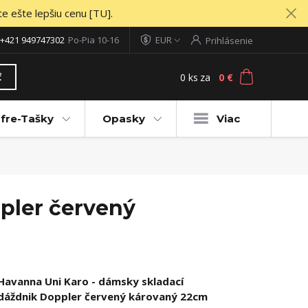
te ešte lepšiu cenu [TU].
+421 949747302
Po-Pia 10-16
EUR
Prihlásenie
0
ks
za
0 €
ť
fre-Tašky
Opasky
Viac
pler červený
Havanna Uni Karo - dámsky skladací
dáždnik Doppler červený károvaný 22cm