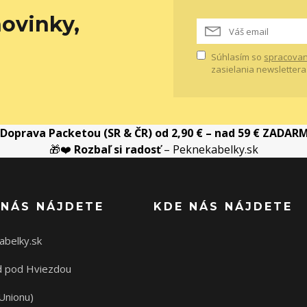
ovinky,
Súhlasím so
spracovan
zasielania newslettera
Doprava Packetou (SR & ČR) od 2,90 € – nad 59 € ZADAR
🎁❤️
Rozbaľ si radosť
– Peknekabelky.sk
 NÁS NÁJDETE
KDE NÁS NÁJDETE
abelky.sk
 pod Hviezdou
Unionu)