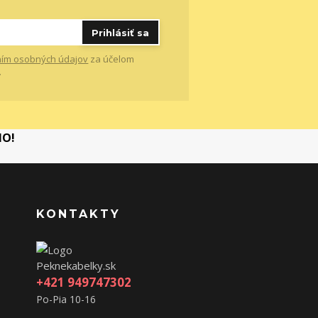
Prihlásiť sa
ím osobných údajov
za účelom
.
MO!
KONTAKTY
Peknekabelky.sk
+421 949747302
Po-Pia 10-16