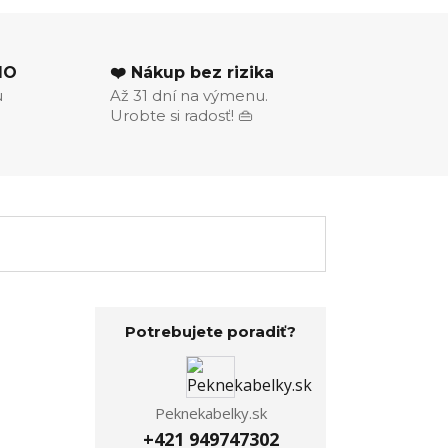
MO
❤️ Nákup bez rizika
u
Až 31 dní na výmenu.
Urobte si radosť! 👜
Potrebujete poradiť?
Peknekabelky.sk
+421 949747302