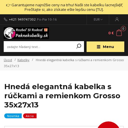
👉 Garantujeme najnižšie ceny na trhu! Našli ste kabelku lacnejšie?
Prečítajte si, ako získate ešte lepšiu cenu [TU].
+421 949747302
Po-Pia 10-16
EUR
0
0 €
Menu
Úvod
Kabelky
Hnedá elegantná kabelka s rúčkami a remienkom Grosso
35x27x13
Hnedá elegantná kabelka s
rúčkami a remienkom Grosso
35x27x13
Novinka
Akcia