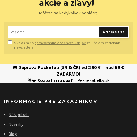
akcie a zľavy!
Môžete sa kedykoľvek odhlásiť.
Prihlásiť sa
Súhlasím so
spracovaním osobných údajov
za účelom zasielania
newslettera.
🚚
Doprava Packetou (SR & ČR) od 2,90 € – nad 59 €
ZADARMO!
🎁❤️
Rozbaľ si radosť
– Peknekabelky.sk
INFORMÁCIE PRE ZÁKAZNÍKOV
Náš príbeh
Novinky
Blog