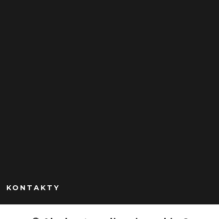
KONTAKTY
Peknekabelky.sk