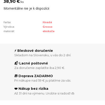
38,90 €
/
ks
Momentálne nie je k dispozícii
Farba:
Hnedá
Výrobca:
Grosso
materiál:
ekokoža
⚡ Bleskové doručenie
Skladom na Slovensku, u vás do 2 dní.
📬 Lacné poštovné
Za doručenie zaplatíte iba 2,90 €.
🎁 Doprava ZADARMO
Pri nákupe nad 59 € ju platíme za vás.
❤️ Nákup bez rizika
Až 31 dní na výmenu. Urobte si radosť! 👜