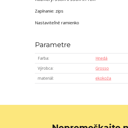
Zapínanie: zips
Nastaviteľné ramienko
Parametre
Farba
Hnedá
Výrobca
Grosso
materiál
ekokoža
Nepremeškajte n