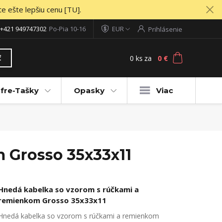
te ešte lepšiu cenu [TU].
+421 949747302
Po-Pia 10-16
EUR
Prihlásenie
0
ks
za
0 €
ť
fre-Tašky
Opasky
Viac
 Grosso 35x33x11
Hnedá kabelka so vzorom s rúčkami a
remienkom Grosso 35x33x11
Hnedá kabelka so vzorom s rúčkami a remienkom