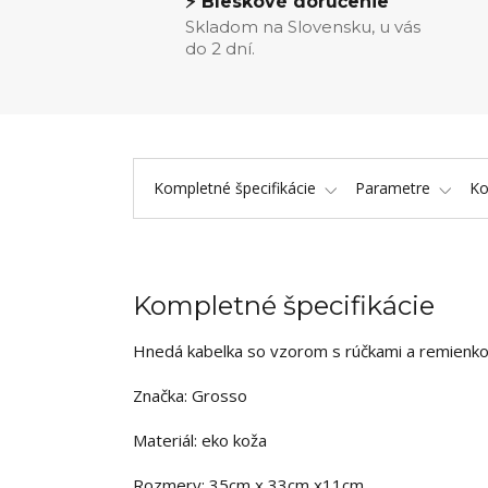
⚡ Bleskové doručenie
Skladom na Slovensku, u vás
do 2 dní.
Kompletné špecifikácie
Parametre
K
Kompletné špecifikácie
Hnedá kabelka so vzorom s rúčkami a remien
Značka: Grosso
Materiál: eko koža
Rozmery: 35cm x 33cm x11cm