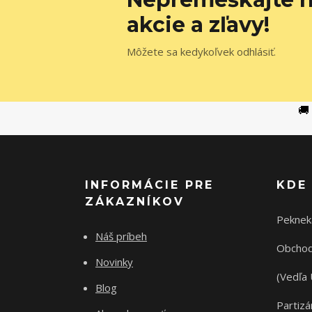
akcie a zľavy!
Môžete sa kedykoľvek odhlásiť.
🚚
INFORMÁCIE PRE
KDE
ZÁKAZNÍKOV
Peknek
Náš príbeh
Obchod
Novinky
(Vedľa 
Blog
Partizá