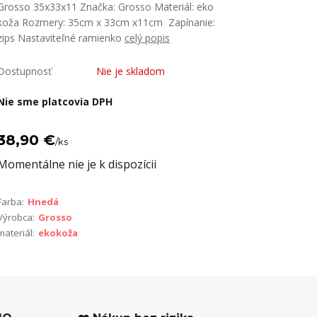
Grosso 35x33x11 Značka: Grosso Materiál: eko
koža Rozmery: 35cm x 33cm x11cm Zapínanie:
zips Nastaviteľné ramienko
celý popis
Dostupnosť
Nie je skladom
Nie sme platcovia DPH
38,90 €
/
ks
Momentálne nie je k dispozícii
Farba:
Hnedá
Výrobca:
Grosso
materiál:
ekokoža