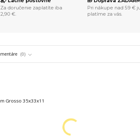
📬 Lacné poštovné
🎁 Doprava ZADAR
Za doručenie zaplatíte iba
Pri nákupe nad 59 € j
2,90 €.
platíme za vás.
omentáre
0
kom Grosso 35x33x11