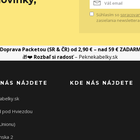
Súhlasím so
spracovan
zasielania newslettera
Doprava Packetou (SR & ČR) od 2,90 € – nad 59 € ZADAR
🎁❤️
Rozbaľ si radosť
– Peknekabelky.sk
 NÁS NÁJDETE
KDE NÁS NÁJDETE
abelky.sk
 pod Hviezdou
Unionu)
nska 2