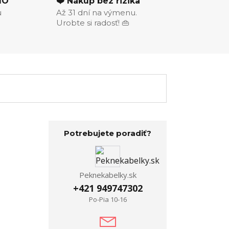
MO
❤️ Nákup bez rizika
u
Až 31 dní na výmenu.
Urobte si radosť! 👜
Potrebujete poradiť?
Peknekabelky.sk
+421 949747302
Po-Pia 10-16