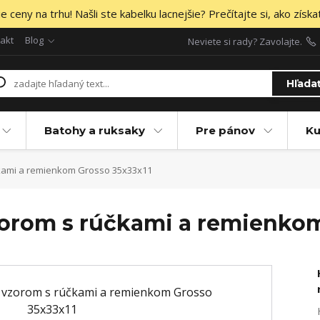
 ceny na trhu! Našli ste kabelku lacnejšie? Prečítajte si, ako získa
akt
Blog
Neviete si rady? Zavolajte.
Hľada
Batohy a ruksaky
Pre pánov
Ku
kami a remienkom Grosso 35x33x11
orom s rúčkami a remienkom