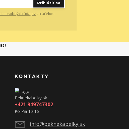
Prihlásiť sa
ím osobných údajov
za účelom
.
MO!
KONTAKTY
Peknekabelky.sk
+421 949747302
Po-Pia 10-16
info@peknekabelky.sk