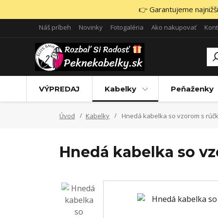
👉 Garantujeme najnižšie
Náš príbeh
Novinky
Fotogaléria
Ako nakupovať
Kont
VÝPREDAJ
Kabelky
Peňaženky
Úvod
Kabelky
Hnedá kabelka so vzorom s rúč
Hnedá kabelka so vz