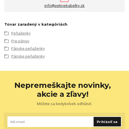
info@peknekabelky.sk
Tovar zaradený v kategóriách
Peňaženky
Pre pánov
Pánske peňaženky
Pánske peňaženky
Nepremeškajte novinky,
akcie a zľavy!
Môžete sa kedykoľvek odhlásiť.
Prihlásiť sa