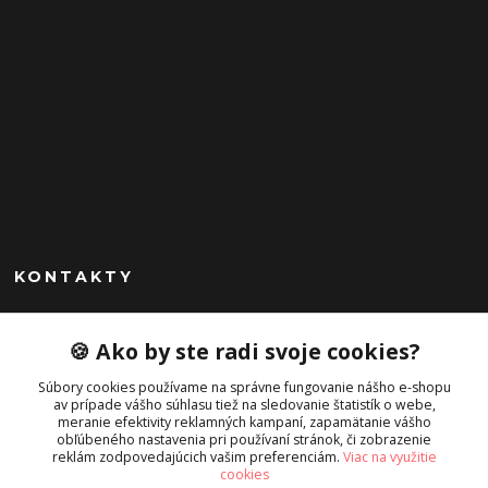
KONTAKTY
Peknekabelky.sk
🍪 Ako by ste radi svoje cookies?
+421 949747302
Súbory cookies používame na správne fungovanie nášho e-shopu
Po-Pia 10-16
av prípade vášho súhlasu tiež na sledovanie štatistík o webe,
meranie efektivity reklamných kampaní, zapamätanie vášho
info@peknekabelky.sk
obľúbeného nastavenia pri používaní stránok, či zobrazenie
reklám zodpovedajúcich vašim preferenciám.
Viac na využitie
cookies