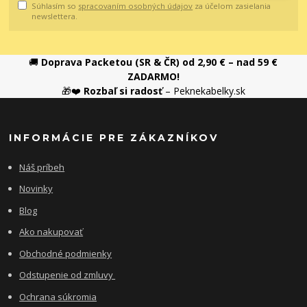
Súhlasím so
spracovaním osobných údajov
za účelom zasielania
newslettera.
🚚
Doprava Packetou (SR & ČR) od 2,90 € – nad 59 €
ZADARMO!
🎁❤️
Rozbaľ si radosť
– Peknekabelky.sk
INFORMÁCIE PRE ZÁKAZNÍKOV
Náš príbeh
Novinky
Blog
Ako nakupovať
Obchodné podmienky
Odstupenie od zmluvy
Ochrana súkromia