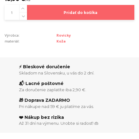
Pridať do košíka
Výrobca:
Rovicky
materiál:
Koža
⚡ Bleskové doručenie
Skladom na Slovensku, u vás do 2 dní.
📬 Lacné poštovné
Za doručenie zaplatíte iba 2,90 €.
🎁 Doprava ZADARMO
Pri nákupe nad 59 € ju platíme za vás.
❤️ Nákup bez rizika
Až 31 dní na výmenu. Urobte si radosť! 👜