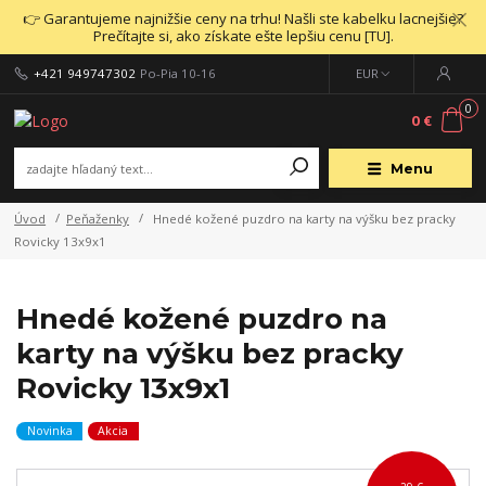
👉 Garantujeme najnižšie ceny na trhu! Našli ste kabelku lacnejšie?
Prečítajte si, ako získate ešte lepšiu cenu [TU].
+421 949747302
Po-Pia 10-16
EUR
0
0 €
Menu
Úvod
Peňaženky
Hnedé kožené puzdro na karty na výšku bez pracky
Rovicky 13x9x1
Hnedé kožené puzdro na
karty na výšku bez pracky
Rovicky 13x9x1
Novinka
Akcia