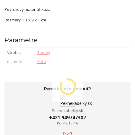
Povrchový materiál: koža
Rozmery: 13 x 9 x 1 cm
Parametre
Výrobca
Rovicky
materiál
Koža
Potrebujete poradiť?
Peknekabelky.sk
+421 949747302
Po-Pia 10-16