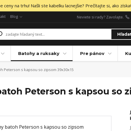
 ceny na trhu! Našli ste kabelku lacnejšie? Prečítajte si, ako získa
akt
Blog
Neviete si rady? Zavolajte.
Hľada
Batohy a ruksaky
Pre pánov
Ku
oh Peterson s kapsou so zipsom 39x30x15
atoh Peterson s kapsou so 