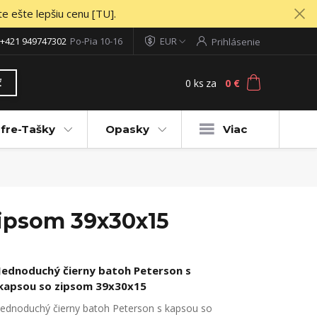
te ešte lepšiu cenu [TU].
+421 949747302
Po-Pia 10-16
EUR
Prihlásenie
0
ks
za
0 €
ť
fre-Tašky
Opasky
Viac
zipsom 39x30x15
Jednoduchý čierny batoh Peterson s
kapsou so zipsom 39x30x15
Jednoduchý čierny batoh Peterson s kapsou so