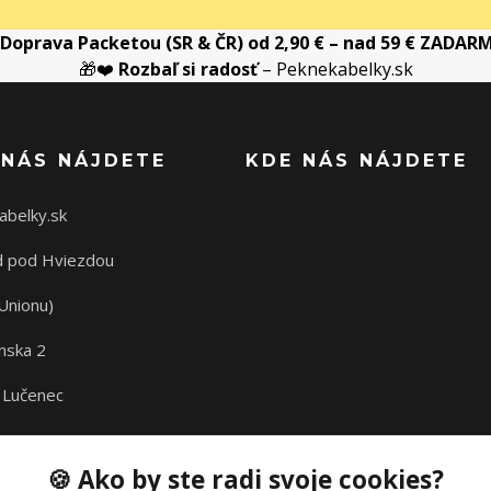
Doprava Packetou (SR & ČR) od 2,90 € – nad 59 € ZADAR
🎁❤️
Rozbaľ si radosť
– Peknekabelky.sk
 NÁS NÁJDETE
KDE NÁS NÁJDETE
abelky.sk
 pod Hviezdou
Unionu)
nska 2
 Lučenec
🍪 Ako by ste radi svoje cookies?