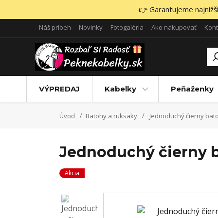
👉 Garantujeme najnižšie
Náš príbeh
Novinky
Fotogaléria
Ako nakupovať
Kont
VÝPREDAJ
Kabelky
Peňaženky
Úvod
Batohy a ruksaky
Jednoduchý čierny bat
Jednoduchý čierny b
Akcia