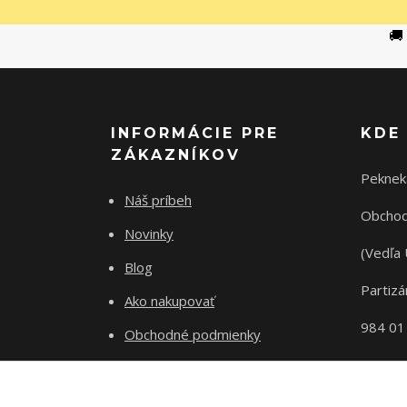
🚚
INFORMÁCIE PRE
KDE
ZÁKAZNÍKOV
Peknek
Náš príbeh
Obchod
Novinky
(Vedľa 
Blog
Partizá
Ako nakupovať
984 01
Obchodné podmienky
Odstupenie od zmluvy
Ochrana súkromia