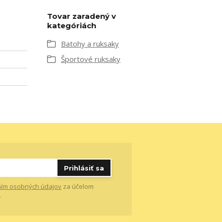
Tovar zaradený v
kategóriách
Batohy a ruksaky
Športové ruksaky
Prihlásiť sa
ím osobných údajov
za účelom
.