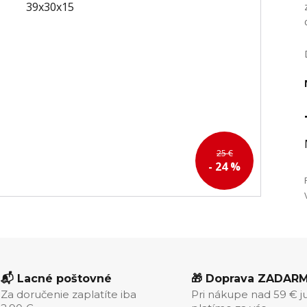
25 €
- 24 %
📬 Lacné poštovné
🎁 Doprava ZADAR
Za doručenie zaplatíte iba
Pri nákupe nad 59 € j