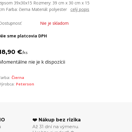
zipsom 39x30x15 Rozmery: 39 cm x 30 cm x 15
cm Farba: čierna Materiál: polyester
celý popis
Dostupnosť
Nie je skladom
Nie sme platcovia DPH
18,90 €
/
ks
Momentálne nie je k dispozícii
Farba:
Čierna
Výrobca:
Peterson
MO
❤️ Nákup bez rizika
u
Až 31 dní na výmenu.