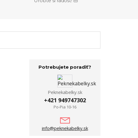
Urobte si radosť! 👜
Potrebujete poradiť?
Peknekabelky.sk
+421 949747302
Po-Pia 10-16
info@peknekabelky.sk