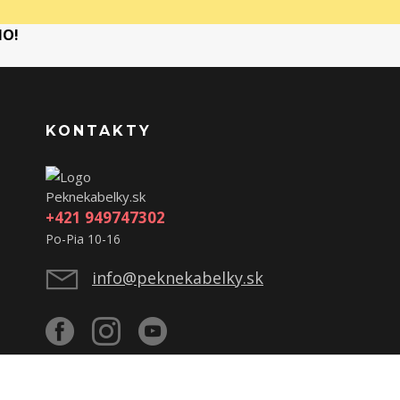
MO!
KONTAKTY
Peknekabelky.sk
+421 949747302
Po-Pia 10-16
info@peknekabelky.sk