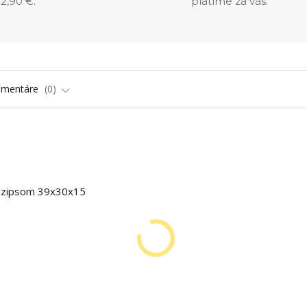
2,90 €.
platíme za vás.
omentáre
0
o zipsom 39x30x15