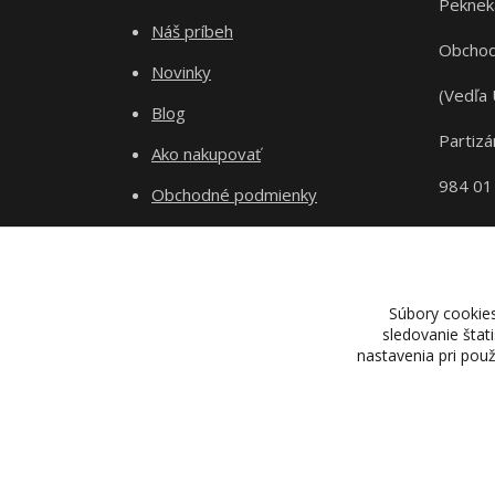
Peknek
Náš príbeh
Obchod
Novinky
(Vedľa 
Blog
Partizá
Ako nakupovať
984 01
Obchodné podmienky
Odstupenie od zmluvy
Ochrana súkromia
Súbory cookie
sledovanie štat
nastavenia pri pou