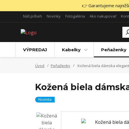
👉 Garantujeme najnižšie
Náš príbeh
Novinky
Fotogaléria
Ako nakupovať
Kont
VÝPREDAJ
Kabelky
Peňaženky
Úvod
Peňaženky
Kožená biela dámska elegan
Kožená biela dámska
Novinka