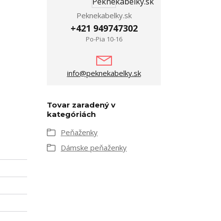
Peknekabelky.sk
+421 949747302
Po-Pia 10-16
info@peknekabelky.sk
Tovar zaradený v
kategóriách
Peňaženky
Dámske peňaženky