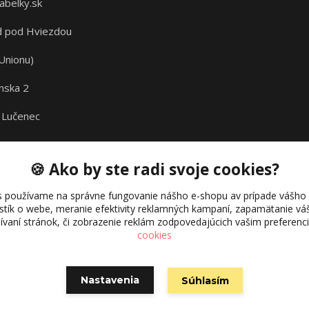
abelky.sk
 pod Hviezdou
Unionu)
nska 2
 Lučenec
🍪 Ako by ste radi svoje cookies?
s používame na správne fungovanie nášho e-shopu av prípade vášho s
istík o webe, meranie efektivity reklamných kampaní, zapamätanie 
žívaní stránok, či zobrazenie reklám zodpovedajúcich vašim preferen
cookies
Nastavenia
Súhlasím
Vytvorené na
Eshop-rychlo.sk