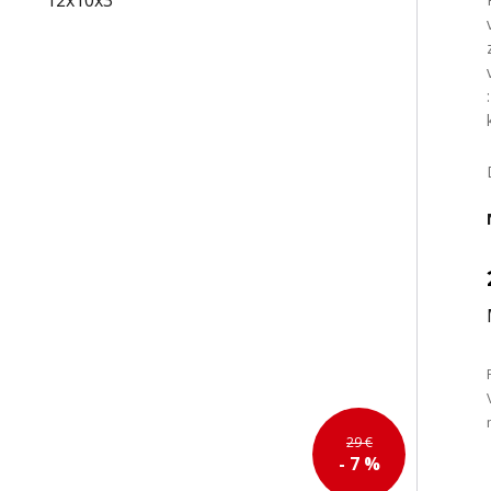
29 €
- 7 %