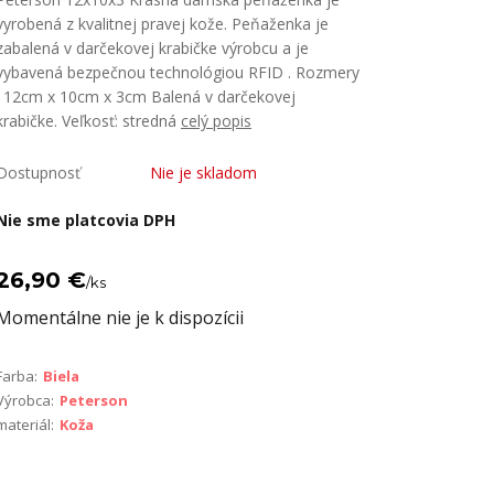
vyrobená z kvalitnej pravej kože. Peňaženka je
zabalená v darčekovej krabičke výrobcu a je
vybavená bezpečnou technológiou RFID . Rozmery
: 12cm x 10cm x 3cm Balená v darčekovej
krabičke. Veľkosť: stredná
celý popis
Dostupnosť
Nie je skladom
Nie sme platcovia DPH
26,90 €
/
ks
Momentálne nie je k dispozícii
Farba:
Biela
Výrobca:
Peterson
materiál:
Koža