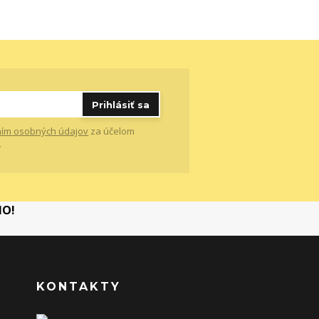
Prihlásiť sa
ím osobných údajov
za účelom
.
MO!
KONTAKTY