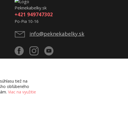
Peknekabelky.sk
+421 949747302
Po-Pia 10-16
info@peknekabelky.sk
úhlasu tiež na
vášho obľúbeného
ciám.
Viac na využitie