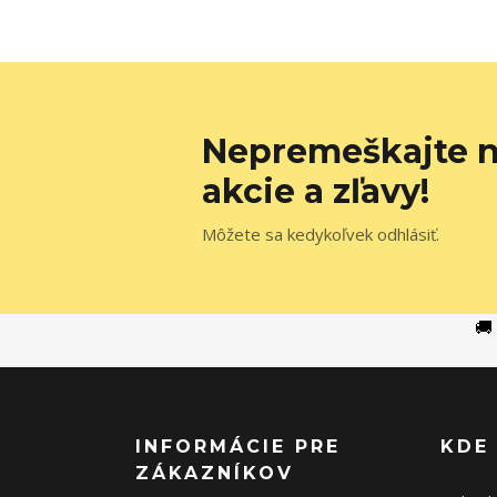
Nepremeškajte n
akcie a zľavy!
Môžete sa kedykoľvek odhlásiť.
🚚
INFORMÁCIE PRE
KDE
ZÁKAZNÍKOV