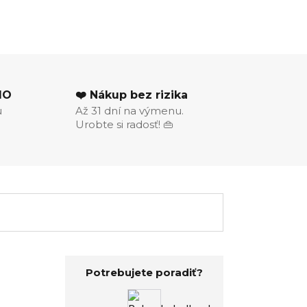
MO
❤️ Nákup bez rizika
u
Až 31 dní na výmenu.
Urobte si radosť! 👜
Potrebujete poradiť?