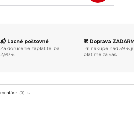
📬 Lacné poštovné
🎁 Doprava ZADAR
Za doručenie zaplatíte iba
Pri nákupe nad 59 € j
2,90 €.
platíme za vás.
omentáre
0