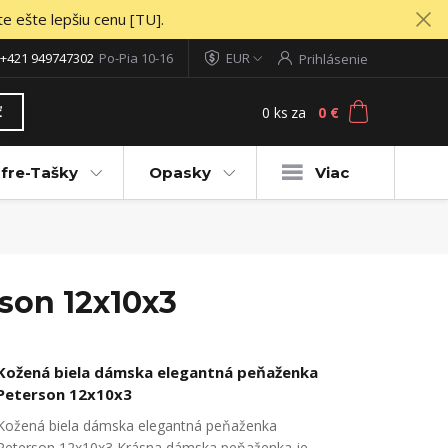
te ešte lepšiu cenu [TU].
+421 949747302
Po-Pia 10-16
EUR
Prihlásenie
0
ks
za
0 €
ť
fre-Tašky
Opasky
Viac
son 12x10x3
Kožená biela dámska elegantná peňaženka
Peterson 12x10x3
Kožená biela dámska elegantná peňaženka
Peterson 12x10x3 Krásna dámska peňaženka je