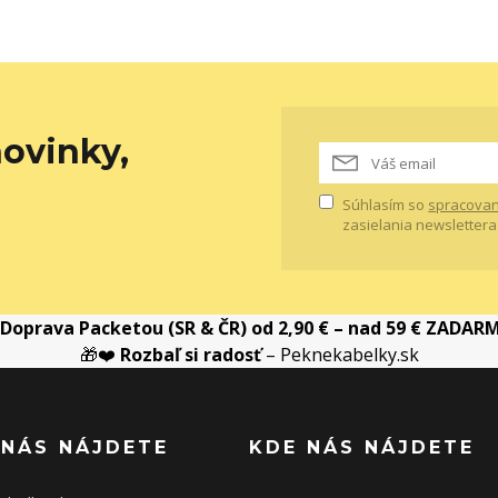
ovinky,
Súhlasím so
spracovan
zasielania newslettera
Doprava Packetou (SR & ČR) od 2,90 € – nad 59 € ZADAR
🎁❤️
Rozbaľ si radosť
– Peknekabelky.sk
 NÁS NÁJDETE
KDE NÁS NÁJDETE