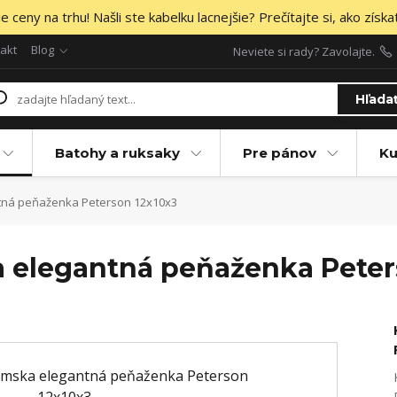
 ceny na trhu! Našli ste kabelku lacnejšie? Prečítajte si, ako získa
akt
Blog
Neviete si rady? Zavolajte.
Hľada
Batohy a ruksaky
Pre pánov
Ku
tná peňaženka Peterson 12x10x3
 elegantná peňaženka Peter