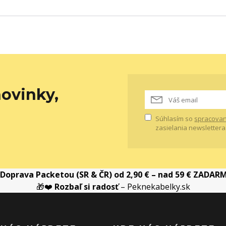
ovinky,
Súhlasím so
spracovan
zasielania newslettera
Doprava Packetou (SR & ČR) od 2,90 € – nad 59 € ZADAR
🎁❤️
Rozbaľ si radosť
– Peknekabelky.sk