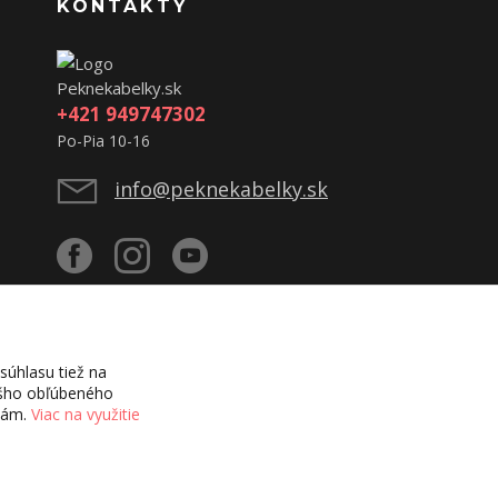
KONTAKTY
Peknekabelky.sk
+421 949747302
Po-Pia 10-16
info@peknekabelky.sk
úhlasu tiež na
vášho obľúbeného
ciám.
Viac na využitie