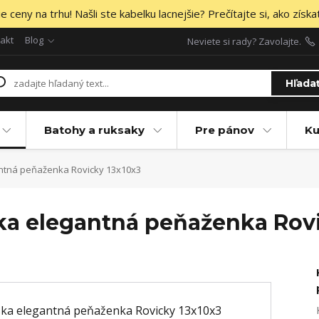
 ceny na trhu! Našli ste kabelku lacnejšie? Prečítajte si, ako získa
akt
Blog
Neviete si rady? Zavolajte.
Hľada
Batohy a ruksaky
Pre pánov
Ku
ntná peňaženka Rovicky 13x10x3
a elegantná peňaženka Rovi