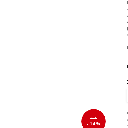
29 €
- 14 %