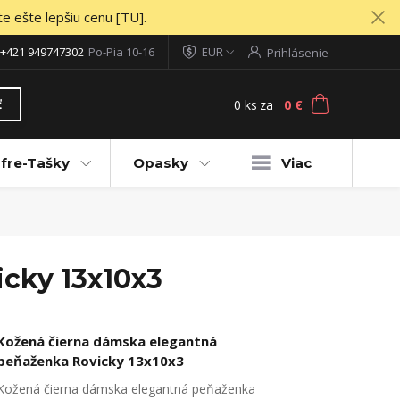
te ešte lepšiu cenu [TU].
+421 949747302
Po-Pia 10-16
EUR
Prihlásenie
0
ks
za
0 €
ť
fre-Tašky
Opasky
Viac
cky 13x10x3
Kožená čierna dámska elegantná
peňaženka Rovicky 13x10x3
Kožená čierna dámska elegantná peňaženka