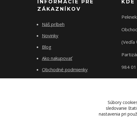
INFORMÁCIE PRE
KDE
ZÁKAZNÍKOV
Peknek
Náš príbeh
Obchod
Novinky
(Vedľa 
Blog
Partizá
Ako nakupovať
984 01
Obchodné podmienky
Odstupenie od zmluvy
Ochrana súkromia
Súbory cookie
sledovanie štat
nastavenia pri pou