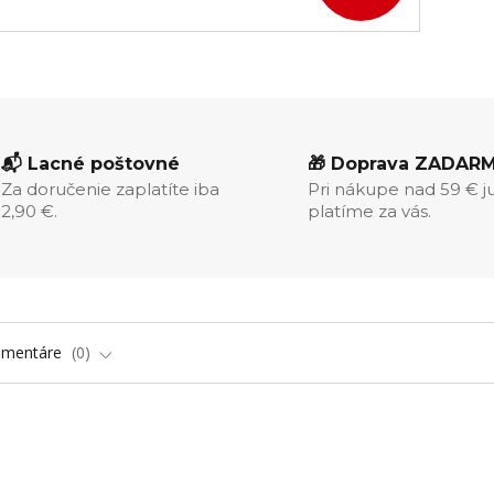
📬 Lacné poštovné
🎁 Doprava ZADAR
Za doručenie zaplatíte iba
Pri nákupe nad 59 € j
2,90 €.
platíme za vás.
omentáre
0