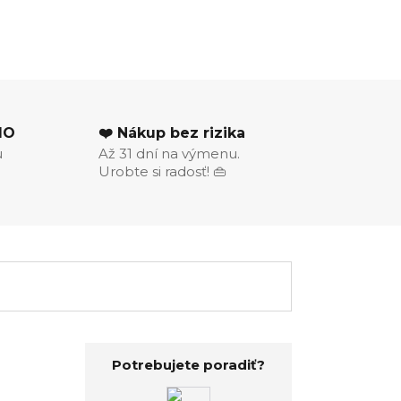
MO
❤️ Nákup bez rizika
u
Až 31 dní na výmenu.
Urobte si radosť! 👜
Potrebujete poradiť?