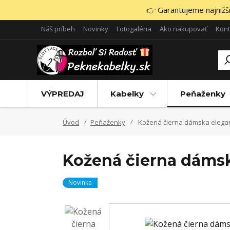
👉 Garantujeme najnižšie
Náš príbeh
Novinky
Fotogaléria
Ako nakupovať
Kont
VÝPREDAJ
Kabelky
Peňaženky
Úvod
Peňaženky
Kožená čierna dámska elega
Kožená čierna dámsk
Novinka