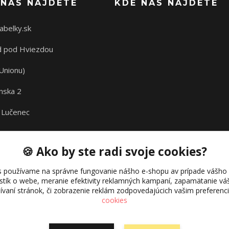
 NÁS NÁJDETE
KDE NÁS NÁJDETE
abelky.sk
 pod Hviezdou
Unionu)
nska 2
 Lučenec
🍪 Ako by ste radi svoje cookies?
s používame na správne fungovanie nášho e-shopu av prípade vášho s
istík o webe, meranie efektivity reklamných kampaní, zapamätanie 
žívaní stránok, či zobrazenie reklám zodpovedajúcich vašim preferen
cookies