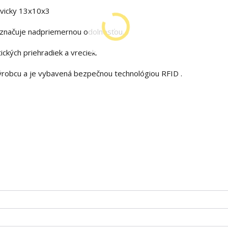
vicky 13x10x3
vyznačuje nadpriemernou odolnosťou.
kých priehradiek a vreciek.
ýrobcu a je vybavená bezpečnou technológiou RFID .