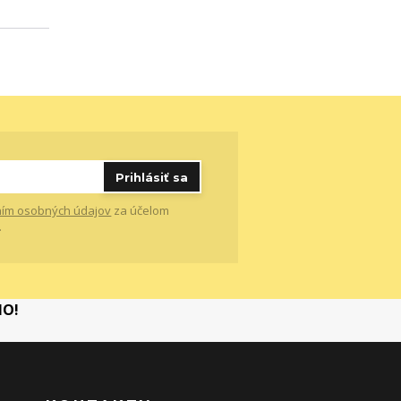
Prihlásiť sa
ím osobných údajov
za účelom
.
MO!