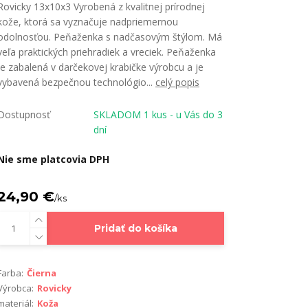
Rovicky 13x10x3 Vyrobená z kvalitnej prírodnej
kože, ktorá sa vyznačuje nadpriemernou
odolnosťou. Peňaženka s nadčasovým štýlom. Má
veľa praktických priehradiek a vreciek. Peňaženka
je zabalená v darčekovej krabičke výrobcu a je
vybavená bezpečnou technológio...
celý popis
Dostupnosť
SKLADOM 1 kus - u Vás do 3
dní
Nie sme platcovia DPH
24,90 €
/
ks
Pridať do košíka
Farba:
Čierna
Výrobca:
Rovicky
materiál:
Koža