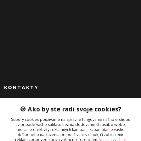
KONTAKTY
Peknekabelky.sk
🍪 Ako by ste radi svoje cookies?
+421 949747302
Súbory cookies používame na správne fungovanie nášho e-shopu
Po-Pia 10-16
av prípade vášho súhlasu tiež na sledovanie štatistík o webe,
meranie efektivity reklamných kampaní, zapamätanie vášho
info@peknekabelky.sk
obľúbeného nastavenia pri používaní stránok, či zobrazenie
reklám zodpovedajúcich vašim preferenciám.
Viac na využitie