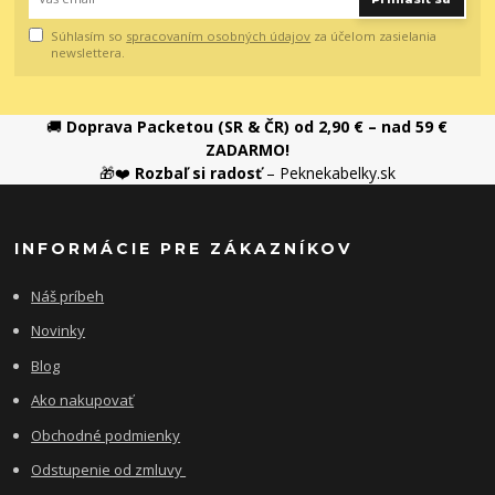
Súhlasím so
spracovaním osobných údajov
za účelom zasielania
newslettera.
🚚
Doprava Packetou (SR & ČR) od 2,90 € – nad 59 €
ZADARMO!
🎁❤️
Rozbaľ si radosť
– Peknekabelky.sk
INFORMÁCIE PRE ZÁKAZNÍKOV
Náš príbeh
Novinky
Blog
Ako nakupovať
Obchodné podmienky
Odstupenie od zmluvy