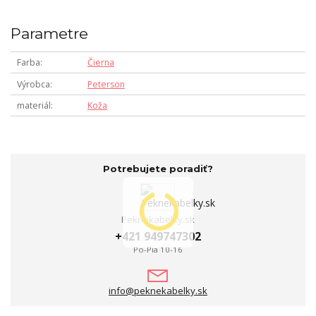
Parametre
Farba
Čierna
Výrobca
Peterson
materiál
Koža
Potrebujete poradiť?
Peknekabelky.sk
+421 949747302
Po-Pia 10-16
info@peknekabelky.sk