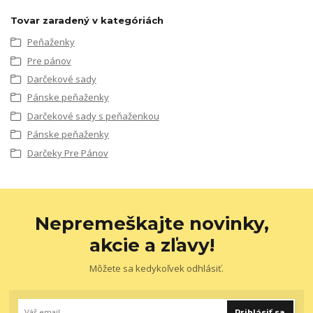
Tovar zaradený v kategóriách
Peňaženky
Pre pánov
Darčekové sady
Pánske peňaženky
Darčekové sady s peňaženkou
Pánske peňaženky
Darčeky Pre Pánov
Nepremeškajte novinky,
akcie a zľavy!
Môžete sa kedykoľvek odhlásiť.
Prihlásiť sa