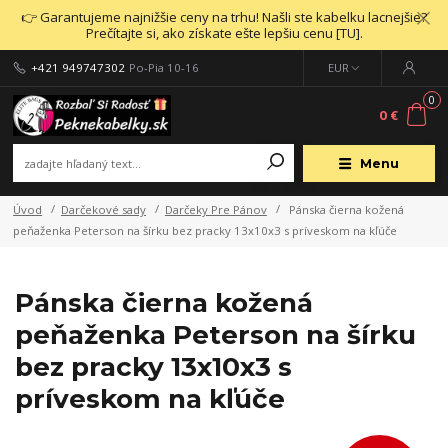
👉 Garantujeme najnižšie ceny na trhu! Našli ste kabelku lacnejšie?
Prečítajte si, ako získate ešte lepšiu cenu [TU].
+421 949747302
Po-Pia 10-16
EUR
0
0 €
Menu
Úvod
Darčekové sady
Darčeky Pre Pánov
Pánska čierna kožená
peňaženka Peterson na šírku bez pracky 13x10x3 s príveskom na kľúče
Pánska čierna kožená
peňaženka Peterson na šírku
bez pracky 13x10x3 s
príveskom na kľúče