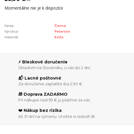
Momentálne nie je k dispozícii
Farba:
Čierna
Výrobca:
Peterson
materiál:
Koža
⚡ Bleskové doručenie
Skladom na Slovensku, u vás do 2 dní.
📬 Lacné poštovné
Za doručenie zaplatíte iba 2,90 €.
🎁 Doprava ZADARMO
Pri nákupe nad 59 € ju platíme za vás.
❤️ Nákup bez rizika
Až 31 dní na výmenu. Urobte si radosť! 👜