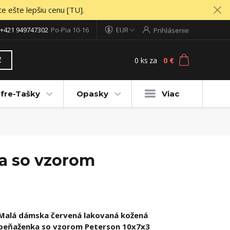
te ešte lepšiu cenu [TU].
+421 949747302
Po-Pia 10-16
EUR
Prihlásenie
0
ks
za
0 €
ť
fre-Tašky
Opasky
Viac
a so vzorom
Malá dámska červená lakovaná kožená
peňaženka so vzorom Peterson 10x7x3