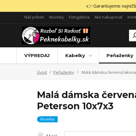
👉 Garantujeme najnižšie
Náš príbeh
Novinky
Fotogaléria
Ako nakupovať
Kont
VÝPREDAJ
Kabelky
Peňaženky
Úvod
Peňaženky
Malá dámska červená lakova
Malá dámska červen
Peterson 10x7x3
Novinka