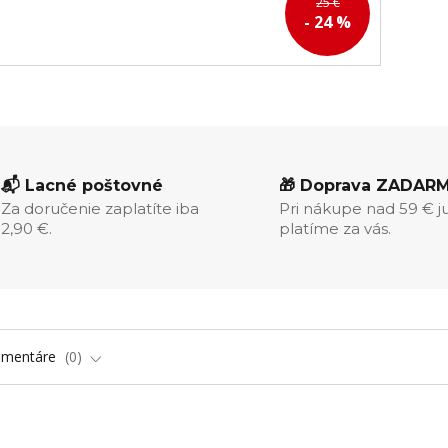
25 €
- 24 %
📬 Lacné poštovné
🎁 Doprava ZADAR
Za doručenie zaplatíte iba
Pri nákupe nad 59 € j
2,90 €.
platíme za vás.
omentáre
0