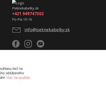
Peknekabelky.sk
+421 949747302
Po-Pia 10-16
info@peknekabelky.sk
úhlasu tiež na
vášho obľúbeného
ciám.
Viac na využitie