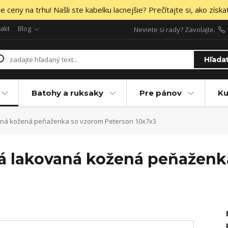
 ceny na trhu! Našli ste kabelku lacnejšie? Prečítajte si, ako získa
akt
Blog
Neviete si rady? Zavolajte.
Hľada
Batohy a ruksaky
Pre pánov
Ku
ná kožená peňaženka so vzorom Peterson 10x7x3
á lakovaná kožená peňaženk