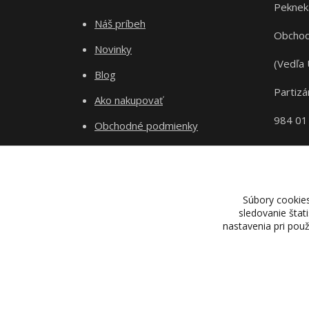
Peknek
Náš príbeh
Obchod
Novinky
(Vedľa 
Blog
Partizá
Ako nakupovať
984 01
Obchodné podmienky
Odstupenie od zmluvy
Ochrana súkromia
Súbory cookie
sledovanie štat
nastavenia pri pou