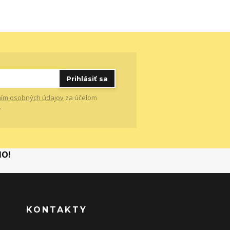
Prihlásiť sa
ím osobných údajov
za účelom
.
MO!
KONTAKTY