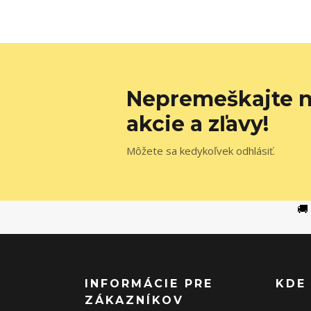
Nepremeškajte n
akcie a zľavy!
Môžete sa kedykoľvek odhlásiť.
🚚
INFORMÁCIE PRE
KDE
ZÁKAZNÍKOV