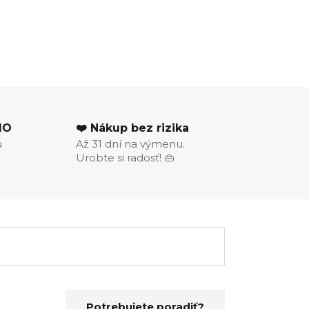
MO
❤️ Nákup bez rizika
u
Až 31 dní na výmenu.
Urobte si radosť! 👜
Potrebujete poradiť?