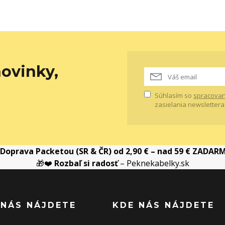
ovinky,
Súhlasím so
spracovan
zasielania newslettera
Doprava Packetou (SR & ČR) od 2,90 € – nad 59 € ZADAR
🎁❤️
Rozbaľ si radosť
– Peknekabelky.sk
 NÁS NÁJDETE
KDE NÁS NÁJDETE