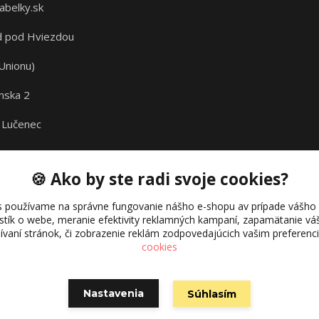
abelky.sk
 pod Hviezdou
Unionu)
nska 2
 Lučenec
🍪 Ako by ste radi svoje cookies?
s používame na správne fungovanie nášho e-shopu av prípade vášho s
istík o webe, meranie efektivity reklamných kampaní, zapamätanie 
žívaní stránok, či zobrazenie reklám zodpovedajúcich vašim preferen
cookies
Nastavenia
Súhlasím
Vytvorené na
Eshop-rychlo.sk