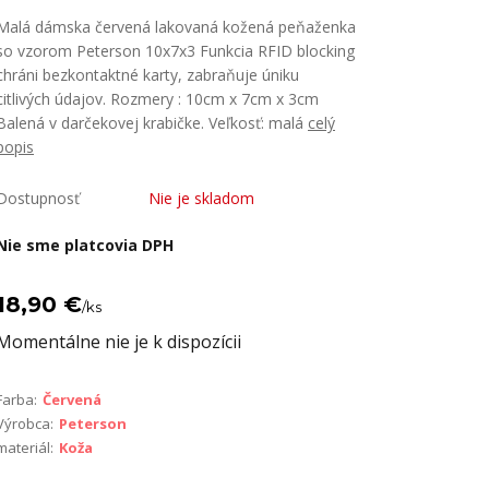
Malá dámska červená lakovaná kožená peňaženka
so vzorom Peterson 10x7x3 Funkcia RFID blocking
chráni bezkontaktné karty, zabraňuje úniku
citlivých údajov. Rozmery : 10cm x 7cm x 3cm
Balená v darčekovej krabičke. Veľkosť: malá
celý
popis
Dostupnosť
Nie je skladom
Nie sme platcovia DPH
18,90 €
/
ks
Momentálne nie je k dispozícii
Farba:
Červená
Výrobca:
Peterson
materiál:
Koža