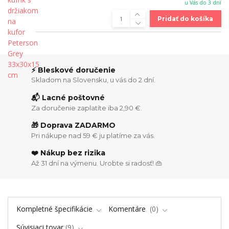
u Vás do 3 dní
Pridať do košíka
⚡ Bleskové doručenie
Skladom na Slovensku, u vás do 2 dní.
📬 Lacné poštovné
Za doručenie zaplatíte iba 2,90 €.
🎁 Doprava ZADARMO
Pri nákupe nad 59 € ju platíme za vás.
❤️ Nákup bez rizika
Až 31 dní na výmenu. Urobte si radosť! 👜
Kompletné špecifikácie
Komentáre
0
Súvisiaci tovar
9