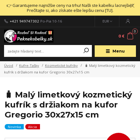
👉 Garantujeme najnižšie ceny na trhu! Našli ste kabelku lacnejšie?
Prečítajte si, ako získate ešte lepšiu cenu [TU].
+421 949747302
Po-Pia 10-16
EUR
0
0 €
Menu
Úvod
Kufre-Tašky
Kozmetické kufríky
🧳 Malý limetkový kozmetický
kufrík s držiakom na kufor Gregorio 30x27x15 cm
🧳 Malý limetkový kozmetický
kufrík s držiakom na kufor
Gregorio 30x27x15 cm
Novinka
Akcia