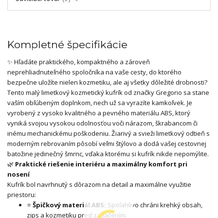
Kompletné špecifikácie
✨ Hľadáte praktického, kompaktného a zároveň
neprehliadnuteľného spoločníka na vaše cesty, do ktorého
bezpečne uložíte nielen kozmetiku, ale aj všetky dôležité drobnosti?
Tento malý limetkový kozmetický kufrík od značky Gregorio sa stane
vaším obľúbeným doplnkom, nech už sa vyrazíte kamkoľvek. Je
vyrobený z vysoko kvalitného a pevného materiálu ABS, ktorý
vyniká svojou vysokou odolnosťou voči nárazom, škrabancom či
inému mechanickému poškodeniu. Žiarivý a svieži limetkový odtieň s
moderným rebrovaním pôsobí veľmi štýlovo a dodá vašej cestovnej
batožine jedinečný šmrnc, vďaka ktorému si kufrík nikde nepomýlite.
🌿
Praktické riešenie interiéru a maximálny komfort pri
nosení
Kufrík bol navrhnutý s dôrazom na detail a maximálne využitie
priestoru:
⭐
Špičkový materiál ABS:
Spoľahlivo chráni krehký obsah,
zips a kozmetiku pred zatlačením.