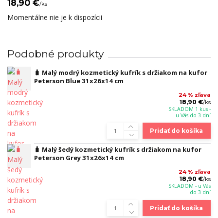
18,90 €
/
ks
Momentálne nie je k dispozícii
Podobné produkty
🧳 Malý modrý kozmetický kufrík s držiakom na kufor
Peterson Blue 31x26x14 cm
24 % zľava
18,90 €
/
ks
SKLADOM 1 kus -
u Vás do 3 dní
Pridať do košíka
🧳 Malý šedý kozmetický kufrík s držiakom na kufor
Peterson Grey 31x26x14 cm
24 % zľava
18,90 €
/
ks
SKLADOM - u Vás
do 3 dní
Pridať do košíka