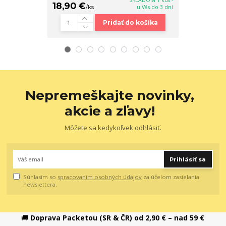
SKLADOM 1 kus -
18,90 €
18,90 €
/
ks
u Vás do 3 dní
/
ks
Pridať do košíka
Nepremeškajte novinky,
akcie a zľavy!
Môžete sa kedykoľvek odhlásiť.
Prihlásiť sa
Súhlasím so
spracovaním osobných údajov
za účelom zasielania
newslettera.
🚚
Doprava Packetou (SR & ČR) od 2,90 € – nad 59 €