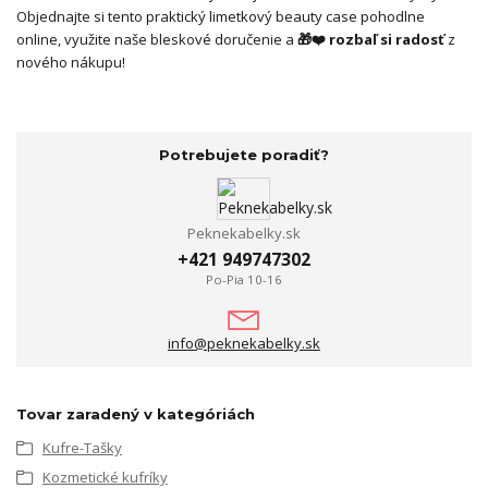
Objednajte si tento praktický limetkový beauty case pohodlne
online, využite naše bleskové doručenie a
🎁❤️ rozbaľ si radosť
z
nového nákupu!
Potrebujete poradiť?
Peknekabelky.sk
+421 949747302
Po-Pia 10-16
info@peknekabelky.sk
Tovar zaradený v kategóriách
Kufre-Tašky
Kozmetické kufríky