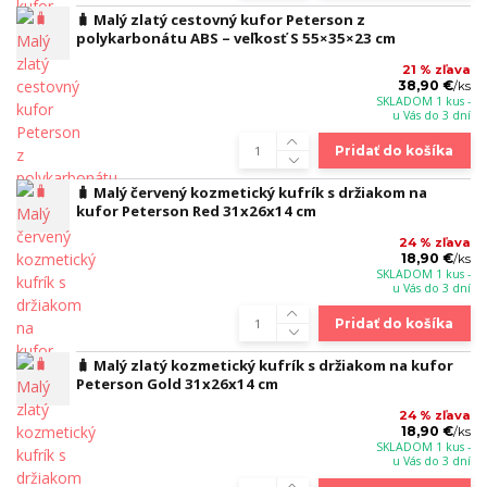
🧳 Malý zlatý cestovný kufor Peterson z
polykarbonátu ABS – veľkosť S 55×35×23 cm
21 % zľava
38,90 €
/
ks
SKLADOM 1 kus -
u Vás do 3 dní
Pridať do košíka
🧳 Malý červený kozmetický kufrík s držiakom na
kufor Peterson Red 31x26x14 cm
24 % zľava
18,90 €
/
ks
SKLADOM 1 kus -
u Vás do 3 dní
Pridať do košíka
🧳 Malý zlatý kozmetický kufrík s držiakom na kufor
Peterson Gold 31x26x14 cm
24 % zľava
18,90 €
/
ks
SKLADOM 1 kus -
u Vás do 3 dní