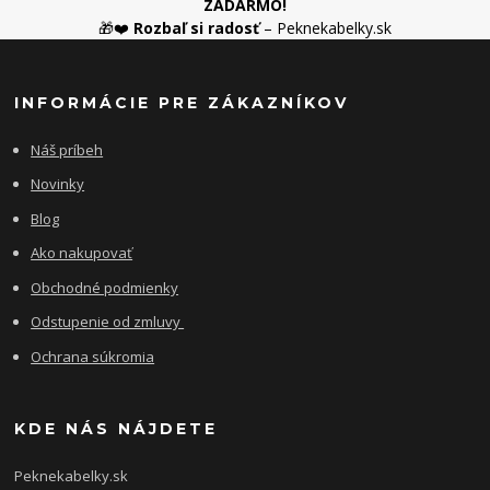
ZADARMO!
🎁❤️
Rozbaľ si radosť
– Peknekabelky.sk
INFORMÁCIE PRE ZÁKAZNÍKOV
Náš príbeh
Novinky
Blog
Ako nakupovať
Obchodné podmienky
Odstupenie od zmluvy
Ochrana súkromia
KDE NÁS NÁJDETE
Peknekabelky.sk