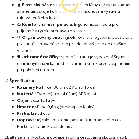
🧳
Elastický pás na upevnenie:
Špeciálny držiak na zadnej
strane umožňuje kufrík pohodlne nasunúť na výsuvnú
rukoväť veľkého kufra.
👜
Komfortná manipulácia:
Ergonomické madlá pre
príjemné a rýchle prenášanie v ruke.
📂
Organizovaný vnútrajšok:
Kvalitná logovaná podšívka a
praktické sieťované vrecko pre dokonalý prehľad o vašich
veciach.
🛡
Ochranné nožičky:
Spodná strana je vybavená štyrmi
ochrannými nožičkami, ktoré chránia kufrík pred zašpinením
pri položení na zem.
📐
Špecifikácia
Rozmery kufríka:
30 cm x 27 cm x 15 cm
Materiál:
Tvrdený a odskúšaný ABS plast
Objem:
cca 12 litrov
Hmotnosť:
iba 0,6 kg (prekvapivo ľahký)
Farba:
Limetková
Doprava:
Rýchle doručenie poštou, kuriérom alebo cez
Packetu priamo k vám domov!
Zbaľte sa s ľahkosťou a dodajte svojmu cestovaniu skutočný štýl.