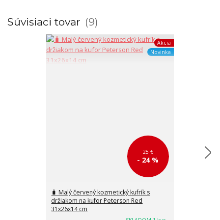
Súvisiaci tovar
9
Akcia
Novinka
25 €
- 24 %
🧳 Malý červený kozmetický kufrík s
🧳 Malý modrý 
držiakom na kufor Peterson Red
držiakom na k
31x26x14 cm
31x26x14 cm