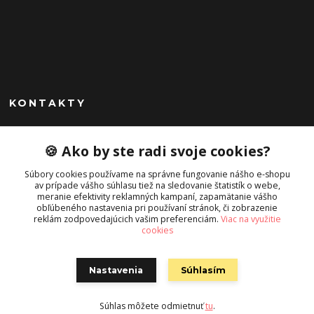
KONTAKTY
Peknekabelky.sk
🍪 Ako by ste radi svoje cookies?
+421 949747302
Súbory cookies používame na správne fungovanie nášho e-shopu
Po-Pia 10-16
av prípade vášho súhlasu tiež na sledovanie štatistík o webe,
meranie efektivity reklamných kampaní, zapamätanie vášho
info@peknekabelky.sk
obľúbeného nastavenia pri používaní stránok, či zobrazenie
reklám zodpovedajúcich vašim preferenciám.
Viac na využitie
cookies
Nastavenia
Súhlasím
Súhlas môžete odmietnuť
tu
.
Vytvorené na
Eshop-rychlo.sk