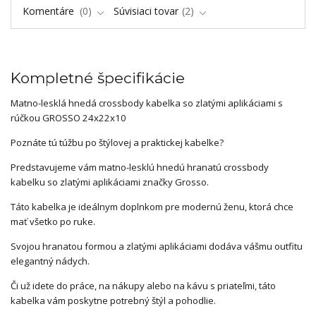
Komentáre
0
Súvisiaci tovar
2
Kompletné špecifikácie
Matno-lesklá hnedá crossbody kabelka so zlatými aplikáciami s
rúčkou GROSSO 24x22x10
Poznáte tú túžbu po štýlovej a praktickej kabelke?
Predstavujeme vám matno-lesklú hnedú hranatú crossbody
kabelku so zlatými aplikáciami značky Grosso.
Táto kabelka je ideálnym doplnkom pre modernú ženu, ktorá chce
mať všetko po ruke.
Svojou hranatou formou a zlatými aplikáciami dodáva vášmu outfitu
elegantný nádych.
Či už idete do práce, na nákupy alebo na kávu s priateľmi, táto
kabelka vám poskytne potrebný štýl a pohodlie.