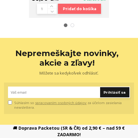
Pridať do košíka
Nepremeškajte novinky,
akcie a zľavy!
Môžete sa kedykoľvek odhlásiť.
Prihlásiť sa
Súhlasím so
spracovaním osobných údajov
za účelom zasielania
newslettera.
🚚
Doprava Packetou (SR & ČR) od 2,90 € – nad 59 €
ZADARMO!