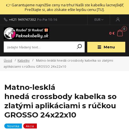
👉 Garantujeme najnižšie ceny na trhu! Našli ste kabelku lacnejšie?
Prečítajte si, ako získate ešte lepšiu cenu [TU].
+421 949747302
Po-Pia 10-16
EUR
0
0 €
Menu
Úvod
Kabelky
Matno-lesklá hnedá crossbody kabelka so zlatými
aplikáciami s rúčkou GROSSO 24x22x10
Matno-lesklá
hnedá crossbody kabelka so
zlatými aplikáciami s rúčkou
GROSSO 24x22x10
Novinka
Akcia