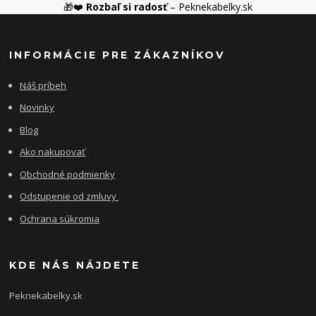
🎁❤️
Rozbaľ si radosť
– Peknekabelky.sk
INFORMÁCIE PRE ZÁKAZNÍKOV
Náš príbeh
Novinky
Blog
Ako nakupovať
Obchodné podmienky
Odstupenie od zmluvy
Ochrana súkromia
KDE NÁS NÁJDETE
Peknekabelky.sk