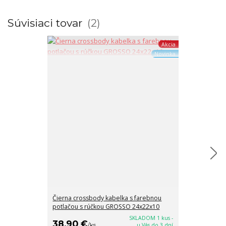
Súvisiaci tovar
2
Akcia
Novinka
Čierna crossbody kabelka s farebnou
Béžová crossb
potlačou s rúčkou GROSSO 24x22x10
rúčkou a ram
SKLADOM 1 kus -
38,90 €
38,90 €
/
ks
u Vás do 3 dní
/
k