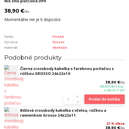
Nie sme platcovia DPH
38,90 €
/
ks
Momentálne nie je k dispozícii
Farba:
Hnedá
Výrobca:
Grosso
materiál:
ekokoža
Podobné produkty
Čierna crossbody kabelka s farebnou potlačou s
rúčkou GROSSO 24x22x10
38,90 €
/
ks
SKLADOM 1 kus -
u Vás do 3 dní
Pridať do košíka
Béžová crossbody kabelka s včelou, rúčkou a
ramienkom Grosso 24x22x11
21 % zľava
38,90 €
/
ks