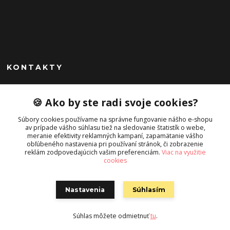
KONTAKTY
Peknekabelky.sk
🍪 Ako by ste radi svoje cookies?
+421 949747302
Súbory cookies používame na správne fungovanie nášho e-shopu
Po-Pia 10-16
av prípade vášho súhlasu tiež na sledovanie štatistík o webe,
meranie efektivity reklamných kampaní, zapamätanie vášho
info@peknekabelky.sk
obľúbeného nastavenia pri používaní stránok, či zobrazenie
reklám zodpovedajúcich vašim preferenciám.
Viac na využitie
cookies
Nastavenia
Súhlasím
Súhlas môžete odmietnuť
tu
.
Vytvorené na
Eshop-rychlo.sk