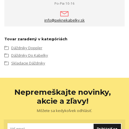
Po-Pia 10-16
info@peknekabelky.sk
Tovar zaradený v kategóriách
Dáždniky Doppler
Dáždniky Do Kabelky
Skladacie Dáždniky
Nepremeškajte novinky,
akcie a zľavy!
Môžete sa kedykoľvek odhlásiť.
Prihlásiť sa