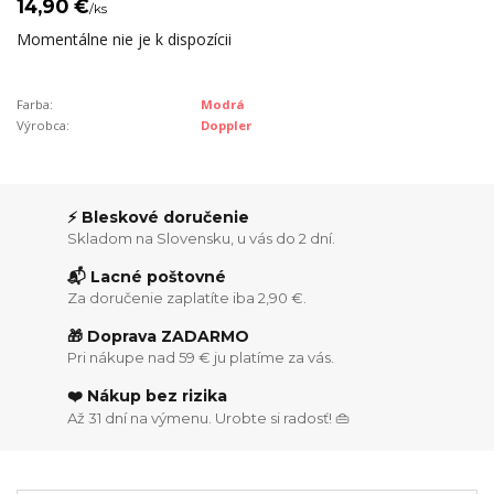
14,90 €
/
ks
Momentálne nie je k dispozícii
Farba:
Modrá
Výrobca:
Doppler
⚡ Bleskové doručenie
Skladom na Slovensku, u vás do 2 dní.
📬 Lacné poštovné
Za doručenie zaplatíte iba 2,90 €.
🎁 Doprava ZADARMO
Pri nákupe nad 59 € ju platíme za vás.
❤️ Nákup bez rizika
Až 31 dní na výmenu. Urobte si radosť! 👜