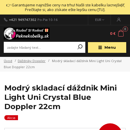
👉 Garantujeme najnižšie ceny na trhu! Našli ste kabelku lacnejšie?
Prečítajte si, ako získate ešte lepšiu cenu [TU].
+421 949747302
Po-Pia 10-16
EUR
0
0 €
Menu
Úvod
Dáždniky Doppler
Modrý skladací dáždnik Mini Light Uni Crystal
Blue Doppler 22cm
Modrý skladací dáždnik Mini
Light Uni Crystal Blue
Doppler 22cm
Akcia