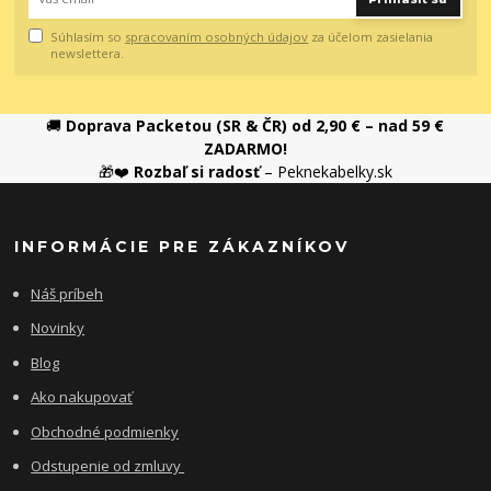
Súhlasím so
spracovaním osobných údajov
za účelom zasielania
newslettera.
🚚
Doprava Packetou (SR & ČR) od 2,90 € – nad 59 €
ZADARMO!
🎁❤️
Rozbaľ si radosť
– Peknekabelky.sk
INFORMÁCIE PRE ZÁKAZNÍKOV
Náš príbeh
Novinky
Blog
Ako nakupovať
Obchodné podmienky
Odstupenie od zmluvy