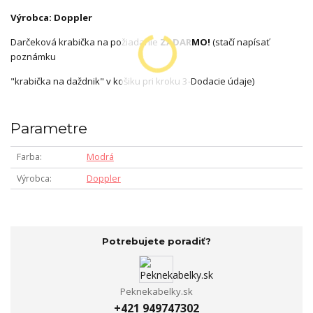
Výrobca: Doppler
Darčeková krabička na požiadanie
ZADARMO!
(stačí napísať
poznámku
"krabička na daždnik" v košiku pri kroku 3-Dodacie údaje)
Parametre
Farba
Modrá
Výrobca
Doppler
Potrebujete poradiť?
Peknekabelky.sk
+421 949747302