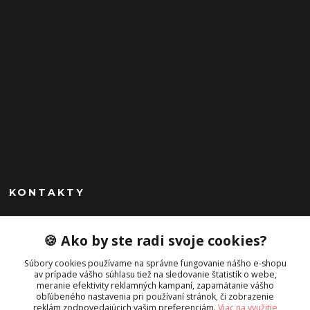
KONTAKTY
Peknekabelky.sk
🍪 Ako by ste radi svoje cookies?
+421 949747302
Súbory cookies používame na správne fungovanie nášho e-shopu
Po-Pia 10-16
av prípade vášho súhlasu tiež na sledovanie štatistík o webe,
meranie efektivity reklamných kampaní, zapamätanie vášho
info@peknekabelky.sk
obľúbeného nastavenia pri používaní stránok, či zobrazenie
reklám zodpovedajúcich vašim preferenciám.
Viac na využitie