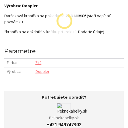
Výrobca: Doppler
Darčeková krabička na požiadanie
ZADARMO!
(stačí napísať
poznámku
"krabička na daždnik" v košiku pri kroku 3-Dodacie údaje)
Parametre
Farba
Žltá
Výrobca
Doppler
Potrebujete poradiť?
Peknekabelky.sk
+421 949747302