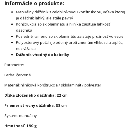
Informácie o produkte:
Manuálny dáždnik s celohliníkovou konštrukciou, vďaka ktorej
je dáždnik ľahký, ale stále pevný
Konštrukcia zo sklolaminátu a hliníka zaisťuje ľahkosť
dáždnika
Posledné rameno zo sklolaminátu zaisťuje pružnosť vo vetre
Polyesterový poťah je odolný proti zmenám vlhkosti a teplôt,
nezráža sa
Dáždnik vhodný do kabelky
Parametre:
Farba: červená
Materiál: hliníková konštrukcia / sklolaminát / polyester
Dĺžka zloženého dáždnika: 22 cm
Priemer strechy dáždnika: 88 cm
Systém: manuálny
Hmotnosť: 190 g