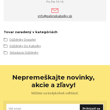
Po-Pia 10-16
info@peknekabelky.sk
Tovar zaradený v kategóriách
Dáždniky Doppler
Dáždniky Do Kabelky
Skladacie Dáždniky
Nepremeškajte novinky,
akcie a zľavy!
Môžete sa kedykoľvek odhlásiť.
Prihlásiť sa