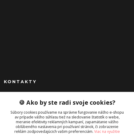
KONTAKTY
Peknekabelky.sk
🍪 Ako by ste radi svoje cookies?
+421 949747302
Súbory cookies používame na správne fungovanie nášho e-shopu
Po-Pia 10-16
av prípade vášho súhlasu tiež na sledovanie štatistík o webe,
meranie efektivity reklamných kampaní, zapamätanie vášho
info@peknekabelky.sk
obľúbeného nastavenia pri používaní stránok, či zobrazenie
reklám zodpovedajúcich vašim preferenciám.
Viac na využitie