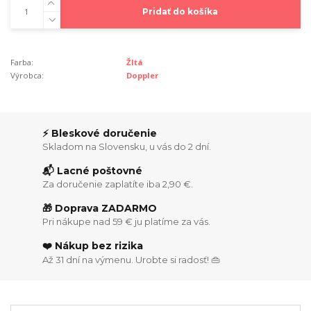
Pridať do košíka
Farba:
Žltá
Výrobca:
Doppler
⚡ Bleskové doručenie
Skladom na Slovensku, u vás do 2 dní.
📬 Lacné poštovné
Za doručenie zaplatíte iba 2,90 €.
🎁 Doprava ZADARMO
Pri nákupe nad 59 € ju platíme za vás.
❤️ Nákup bez rizika
Až 31 dní na výmenu. Urobte si radosť! 👜