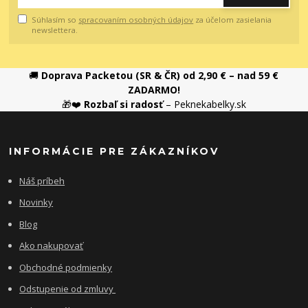
Súhlasím so
spracovaním osobných údajov
za účelom zasielania
newslettera.
🚚
Doprava Packetou (SR & ČR) od 2,90 € – nad 59 €
ZADARMO!
🎁❤️
Rozbaľ si radosť
– Peknekabelky.sk
INFORMÁCIE PRE ZÁKAZNÍKOV
Náš príbeh
Novinky
Blog
Ako nakupovať
Obchodné podmienky
Odstupenie od zmluvy