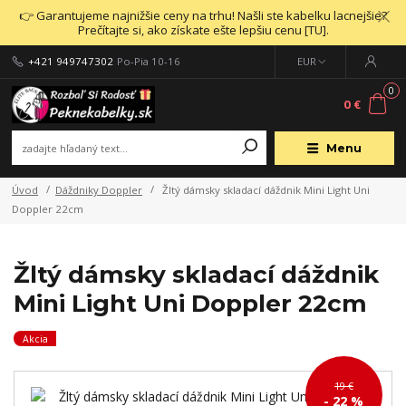
👉 Garantujeme najnižšie ceny na trhu! Našli ste kabelku lacnejšie?
Prečítajte si, ako získate ešte lepšiu cenu [TU].
+421 949747302
Po-Pia 10-16
EUR
0
0 €
Menu
Úvod
Dáždniky Doppler
Žltý dámsky skladací dáždnik Mini Light Uni
Doppler 22cm
Žltý dámsky skladací dáždnik
Mini Light Uni Doppler 22cm
Akcia
19 €
- 22 %