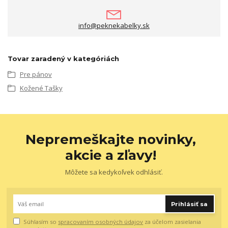
info@peknekabelky.sk
Tovar zaradený v kategóriách
Pre pánov
Kožené Tašky
Nepremeškajte novinky,
akcie a zľavy!
Môžete sa kedykoľvek odhlásiť.
Prihlásiť sa
Súhlasím so
spracovaním osobných údajov
za účelom zasielania