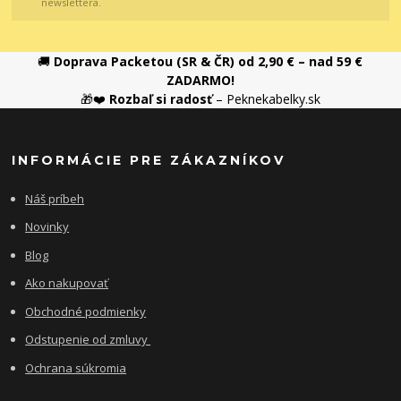
newslettera.
🚚
Doprava Packetou (SR & ČR) od 2,90 € – nad 59 €
ZADARMO!
🎁❤️
Rozbaľ si radosť
– Peknekabelky.sk
INFORMÁCIE PRE ZÁKAZNÍKOV
Náš príbeh
Novinky
Blog
Ako nakupovať
Obchodné podmienky
Odstupenie od zmluvy
Ochrana súkromia