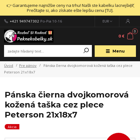
👉 Garantujeme najnižšie ceny na trhu! Našli ste kabelku lacnejšie?
Prečítajte si, ako získate ešte lepšiu cenu [TU].
+421 949747302
Po-Pia 10-16
EUR
0
0 €
Menu
Úvod
Pre pánov
Pánska čierna dvojkomorová kožená taška cez plece
Peterson 21x18x7
Pánska čierna dvojkomorová
kožená taška cez plece
Peterson 21x18x7
Akcia