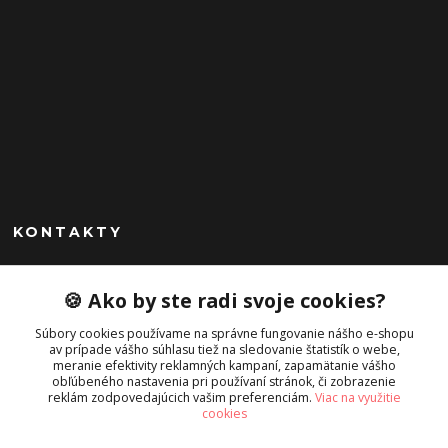
KONTAKTY
Peknekabelky.sk
🍪 Ako by ste radi svoje cookies?
+421 949747302
Súbory cookies používame na správne fungovanie nášho e-shopu
Po-Pia 10-16
av prípade vášho súhlasu tiež na sledovanie štatistík o webe,
meranie efektivity reklamných kampaní, zapamätanie vášho
info@peknekabelky.sk
obľúbeného nastavenia pri používaní stránok, či zobrazenie
reklám zodpovedajúcich vašim preferenciám.
Viac na využitie
cookies