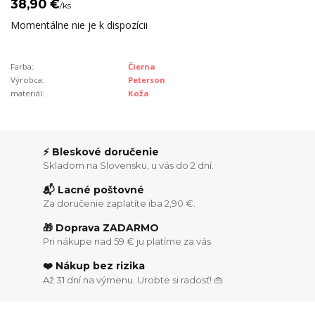
38,90 €
/
ks
Momentálne nie je k dispozícii
Farba:
Čierna
Výrobca:
Peterson
materiál:
Koža
⚡ Bleskové doručenie
Skladom na Slovensku, u vás do 2 dní.
📬 Lacné poštovné
Za doručenie zaplatíte iba 2,90 €.
🎁 Doprava ZADARMO
Pri nákupe nad 59 € ju platíme za vás.
❤️ Nákup bez rizika
Až 31 dní na výmenu. Urobte si radosť! 👜