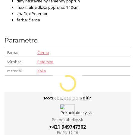
dlhý nastaviteľný ramenný popruh
maximálna dĺžka popruhu: 140cm
značka: Peterson
farba: čierna
Parametre
Farba
Čierna
Výrobca
Peterson
materiál
Koža
Potrebujete poradiť?
Peknekabelky.sk
+421 949747302
Po-Pia 10-16