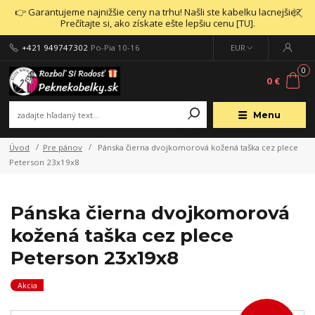
👉 Garantujeme najnižšie ceny na trhu! Našli ste kabelku lacnejšie?
Prečítajte si, ako získate ešte lepšiu cenu [TU].
+421 949747302
Po-Pia 10-16
EUR
0
0 €
Menu
Úvod
Pre pánov
Pánska čierna dvojkomorová kožená taška cez plece
Peterson 23x19x8
Pánska čierna dvojkomorová
kožená taška cez plece
Peterson 23x19x8
Akcia