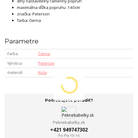
dlhý nastaviteľný ramenný popruh
maximálna dĺžka popruhu: 140cm
značka: Peterson
farba: čierna
Parametre
Farba
Čierna
Výrobca
Peterson
materiál
Koža
Potrebujete poradiť?
Peknekabelky.sk
+421 949747302
Po-Pia 10-16