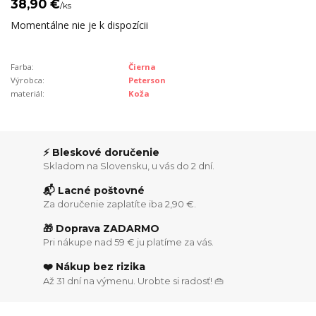
38,90 €
/
ks
Momentálne nie je k dispozícii
Farba:
Čierna
Výrobca:
Peterson
materiál:
Koža
⚡ Bleskové doručenie
Skladom na Slovensku, u vás do 2 dní.
📬 Lacné poštovné
Za doručenie zaplatíte iba 2,90 €.
🎁 Doprava ZADARMO
Pri nákupe nad 59 € ju platíme za vás.
❤️ Nákup bez rizika
Až 31 dní na výmenu. Urobte si radosť! 👜