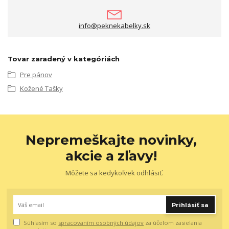
info@peknekabelky.sk
Tovar zaradený v kategóriách
Pre pánov
Kožené Tašky
Nepremeškajte novinky,
akcie a zľavy!
Môžete sa kedykoľvek odhlásiť.
Prihlásiť sa
Súhlasím so
spracovaním osobných údajov
za účelom zasielania