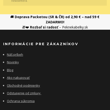
newslettera.
🚚
Doprava Packetou (SR & ČR) od 2,90 € – nad 59 €
ZADARMO!
🎁❤️
Rozbaľ si radosť
– Peknekabelky.sk
INFORMÁCIE PRE ZÁKAZNÍKOV
Náš príbeh
Novinky
Blog
Ako nakupovať
Obchodné podmienky
Odstupenie od zmluvy
Ochrana súkromia