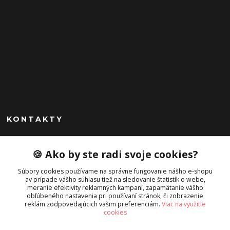
KONTAKTY
Peknekabelky.sk
🍪 Ako by ste radi svoje cookies?
+421 949747302
Súbory cookies používame na správne fungovanie nášho e-shopu
Po-Pia 10-16
av prípade vášho súhlasu tiež na sledovanie štatistík o webe,
meranie efektivity reklamných kampaní, zapamätanie vášho
info@peknekabelky.sk
obľúbeného nastavenia pri používaní stránok, či zobrazenie
reklám zodpovedajúcich vašim preferenciám.
Viac na využitie
cookies