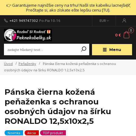
👉 Garantujeme najnižšie ceny na trhu! Našli ste kabelku lacnejšie?
Prečítajte si, ako získate ešte lepšiu cenu [TU].
+421 949747302
Po-Pia 10-16
EUR
0
0 €
Menu
Úvod
Peňaženky
Pánska čierna kožená peňaženka s ochranou
osobných údajov na šírku RONALDO 12,5x10x2,5
Pánska čierna kožená
peňaženka s ochranou
osobných údajov na šírku
RONALDO 12,5x10x2,5
Novinka
Akcia
TOP produkt