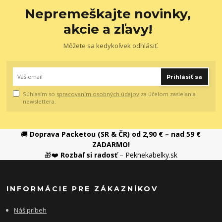
Nepremeškajte novinky,
akcie a zľavy!
Môžete sa kedykoľvek odhlásiť.
Prihlásiť sa
Súhlasím so
spracovaním osobných údajov
za účelom zasielania
newslettera.
🚚
Doprava Packetou (SR & ČR) od 2,90 € – nad 59 €
ZADARMO!
🎁❤️
Rozbaľ si radosť
– Peknekabelky.sk
INFORMÁCIE PRE ZÁKAZNÍKOV
Náš príbeh