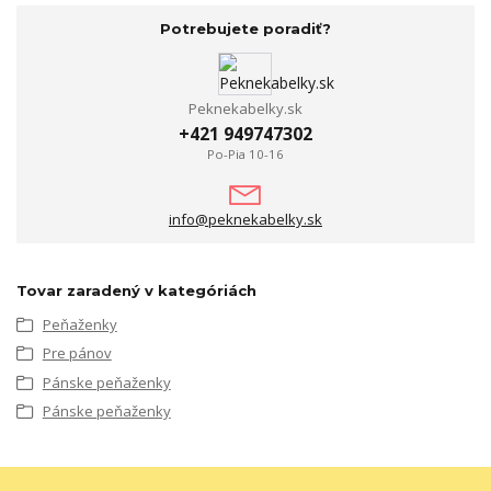
Potrebujete poradiť?
Peknekabelky.sk
+421 949747302
Po-Pia 10-16
info@peknekabelky.sk
Tovar zaradený v kategóriách
Peňaženky
Pre pánov
Pánske peňaženky
Pánske peňaženky