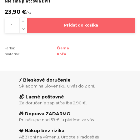
Nie sme platcovia DPH
23,90 €
/
ks
Pridať do košíka
Farba:
Čierna
materiál:
Koža
⚡ Bleskové doručenie
Skladom na Slovensku, u vás do 2 dní.
📬 Lacné poštovné
Za doručenie zaplatíte iba 2,90 €.
🎁 Doprava ZADARMO
Pri nákupe nad 59 € ju platíme za vás.
❤️ Nákup bez rizika
Až 31 dní na výmenu. Urobte si radosť! 👜