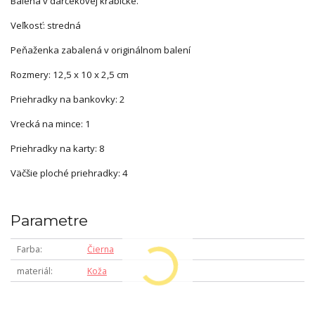
Balená v darčekovej krabičke.
Veľkosť: stredná
Peňaženka zabalená v originálnom balení
Rozmery: 12,5 x 10 x 2,5 cm
Priehradky na bankovky: 2
Vrecká na mince: 1
Priehradky na karty: 8
Väčšie ploché priehradky: 4
Parametre
Farba
Čierna
materiál
Koža