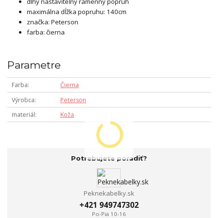
dlhý nastaviteľný ramenný popruh
maximálna dĺžka popruhu: 140cm
značka: Peterson
farba: čierna
Parametre
Farba
Čierna
Výrobca
Peterson
materiál
Koža
Potrebujete poradiť?
Peknekabelky.sk
+421 949747302
Po-Pia 10-16