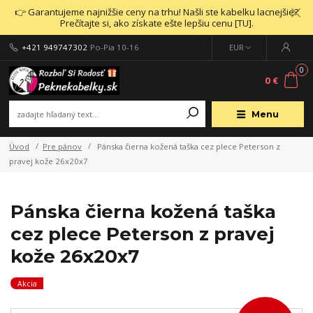
👉 Garantujeme najnižšie ceny na trhu! Našli ste kabelku lacnejšie?
Prečítajte si, ako získate ešte lepšiu cenu [TU].
+421 949747302
Po-Pia 10-16
EUR
0
0 €
Menu
Úvod
Pre pánov
Pánska čierna kožená taška cez plece Peterson z
pravej kože 26x20x7
Pánska čierna kožená taška
cez plece Peterson z pravej
kože 26x20x7
Akcia