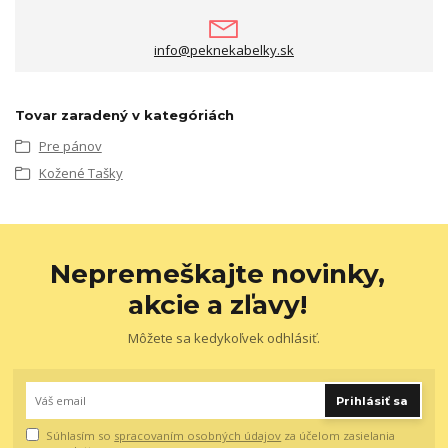
info@peknekabelky.sk
Tovar zaradený v kategóriách
Pre pánov
Kožené Tašky
Nepremeškajte novinky,
akcie a zľavy!
Môžete sa kedykoľvek odhlásiť.
Prihlásiť sa
Súhlasím so
spracovaním osobných údajov
za účelom zasielania