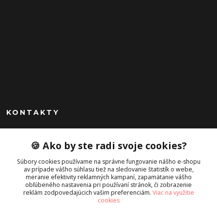
KONTAKTY
Peknekabelky.sk
🍪 Ako by ste radi svoje cookies?
+421 949747302
Súbory cookies používame na správne fungovanie nášho e-shopu
Po-Pia 10-16
av prípade vášho súhlasu tiež na sledovanie štatistík o webe,
meranie efektivity reklamných kampaní, zapamätanie vášho
info@peknekabelky.sk
obľúbeného nastavenia pri používaní stránok, či zobrazenie
reklám zodpovedajúcich vašim preferenciám.
Viac na využitie
cookies