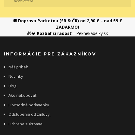
newslettera.
🚚
Doprava Packetou (SR & ČR) od 2,90 € – nad 59 €
ZADARMO!
🎁❤️
Rozbaľ si radosť
– Peknekabelky.sk
INFORMÁCIE PRE ZÁKAZNÍKOV
Náš príbeh
Novinky
Blog
Ako nakupovať
Obchodné podmienky
Odstupenie od zmluvy
Ochrana súkromia