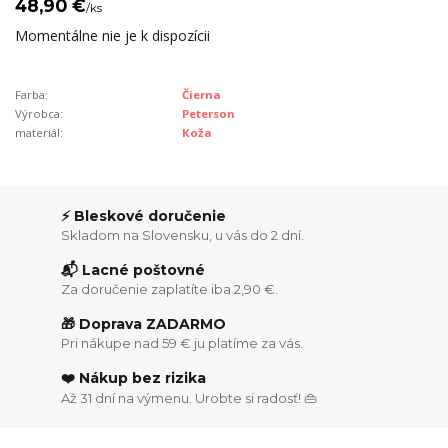
48,90 €
/
ks
Momentálne nie je k dispozícii
Farba:
Čierna
Výrobca:
Peterson
materiál:
Koža
⚡ Bleskové doručenie
Skladom na Slovensku, u vás do 2 dní.
📬 Lacné poštovné
Za doručenie zaplatíte iba 2,90 €.
🎁 Doprava ZADARMO
Pri nákupe nad 59 € ju platíme za vás.
❤️ Nákup bez rizika
Až 31 dní na výmenu. Urobte si radosť! 👜