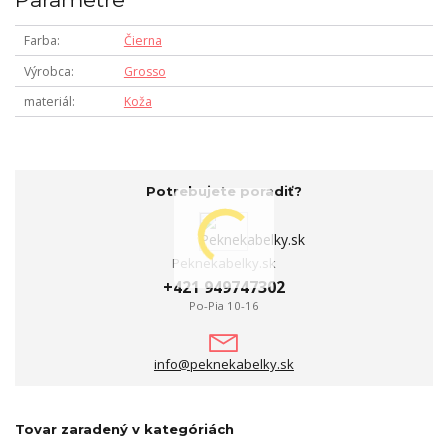
Farba
Čierna
Výrobca
Grosso
materiál
Koža
Potrebujete poradiť?
Peknekabelky.sk
+421 949747302
Po-Pia 10-16
info@peknekabelky.sk
Tovar zaradený v kategóriách