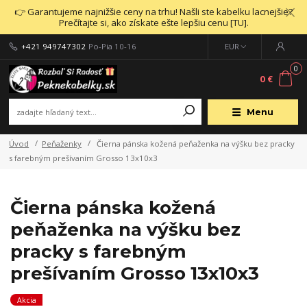
👉 Garantujeme najnižšie ceny na trhu! Našli ste kabelku lacnejšie?
Prečítajte si, ako získate ešte lepšiu cenu [TU].
+421 949747302
Po-Pia 10-16
EUR
0
0 €
Menu
Úvod
Peňaženky
Čierna pánska kožená peňaženka na výšku bez pracky
s farebným prešívaním Grosso 13x10x3
Čierna pánska kožená
peňaženka na výšku bez
pracky s farebným
prešívaním Grosso 13x10x3
Akcia