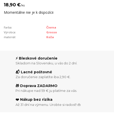
18,90 €
/
ks
Momentálne nie je k dispozícii
Farba:
Čierna
Výrobca:
Grosso
materiál:
Koža
⚡ Bleskové doručenie
Skladom na Slovensku, u vás do 2 dní.
📬 Lacné poštovné
Za doručenie zaplatíte iba 2,90 €.
🎁 Doprava ZADARMO
Pri nákupe nad 59 € ju platíme za vás.
❤️ Nákup bez rizika
Až 31 dní na výmenu. Urobte si radosť! 👜