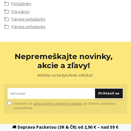
Peňaženky
Pre pánov
Pánske peňaženky
Pánske peňaženky
Nepremeškajte novinky,
akcie a zľavy!
Môžete sa kedykoľvek odhlásiť.
Prihlásiť sa
Súhlasím so
spracovaním osobných údajov
za účelom zasielania
newslettera.
🚚
Doprava Packetou (SR & ČR) od 2,90 € – nad 59 €