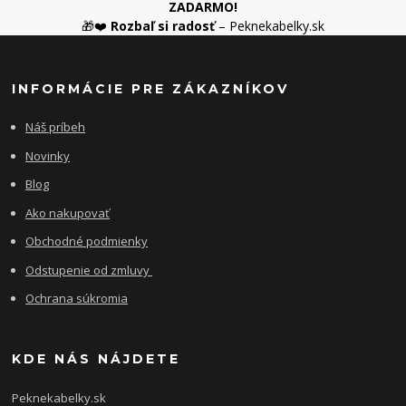
ZADARMO!
🎁❤️
Rozbaľ si radosť
– Peknekabelky.sk
INFORMÁCIE PRE ZÁKAZNÍKOV
Náš príbeh
Novinky
Blog
Ako nakupovať
Obchodné podmienky
Odstupenie od zmluvy
Ochrana súkromia
KDE NÁS NÁJDETE
Peknekabelky.sk