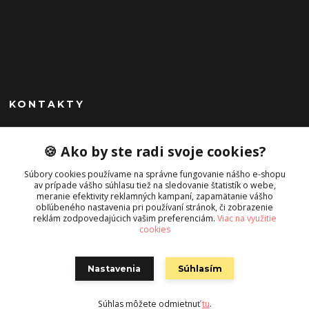
KONTAKTY
Peknekabelky.sk
🍪 Ako by ste radi svoje cookies?
+421 949747302
Súbory cookies používame na správne fungovanie nášho e-shopu
Po-Pia 10-16
av prípade vášho súhlasu tiež na sledovanie štatistík o webe,
meranie efektivity reklamných kampaní, zapamätanie vášho
info@peknekabelky.sk
obľúbeného nastavenia pri používaní stránok, či zobrazenie
reklám zodpovedajúcich vašim preferenciám.
Viac na využitie
cookies
Nastavenia
Súhlasím
Súhlas môžete odmietnuť
tu
.
Vytvorené na
Eshop-rychlo.sk