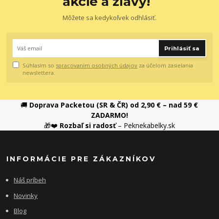
akcie a zľavy!
Môžete sa kedykoľvek odhlásiť.
Prihlásiť sa
Súhlasím so
spracovaním osobných údajov
za účelom zasielania
newslettera.
🚚
Doprava Packetou (SR & ČR) od 2,90 € – nad 59 €
ZADARMO!
🎁❤️
Rozbaľ si radosť
– Peknekabelky.sk
INFORMÁCIE PRE ZÁKAZNÍKOV
Náš príbeh
Novinky
Blog