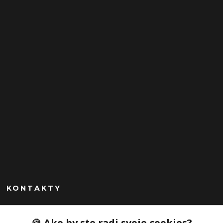
KONTAKTY
Peknekabelky.sk
🍪 Ako by ste radi svoje cookies?