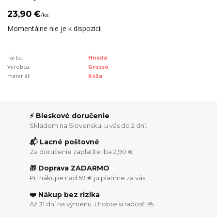
23,90 €
/
ks
Momentálne nie je k dispozícii
Farba:
Hnedá
Výrobca:
Grosso
materiál:
Koža
⚡ Bleskové doručenie
Skladom na Slovensku, u vás do 2 dní.
📬 Lacné poštovné
Za doručenie zaplatíte iba 2,90 €.
🎁 Doprava ZADARMO
Pri nákupe nad 59 € ju platíme za vás.
❤️ Nákup bez rizika
Až 31 dní na výmenu. Urobte si radosť! 👜