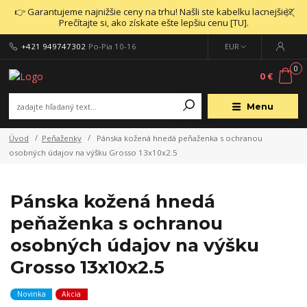
👉 Garantujeme najnižšie ceny na trhu! Našli ste kabelku lacnejšie?
Prečítajte si, ako získate ešte lepšiu cenu [TU].
+421 949747302
Po-Pia 10-16
EUR
0
0 €
Menu
Úvod
Peňaženky
Pánska kožená hnedá peňaženka s ochranou
osobných údajov na výšku Grosso 13x10x2.5
Pánska kožená hnedá
peňaženka s ochranou
osobných údajov na výšku
Grosso 13x10x2.5
Novinka
Akcia