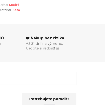
Farba:
Modrá
materiál:
Koža
MO
❤️ Nákup bez rizika
u
Až 31 dní na výmenu.
Urobte si radosť! 👜
Potrebujete poradiť?