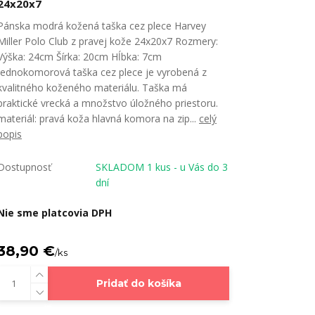
24x20x7
Pánska modrá kožená taška cez plece Harvey
Miller Polo Club z pravej kože 24x20x7 Rozmery:
Výška: 24cm Šírka: 20cm Hĺbka: 7cm
Jednokomorová taška cez plece je vyrobená z
kvalitného koženého materiálu. Taška má
praktické vrecká a množstvo úložného priestoru.
materiál: pravá koža hlavná komora na zip...
celý
popis
Dostupnosť
SKLADOM 1 kus - u Vás do 3
dní
Nie sme platcovia DPH
38,90 €
/
ks
Pridať do košíka