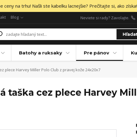
 ceny na trhu! Našli ste kabelku lacnejšie? Prečítajte si, ako získa
akt
Blog
Neviete si rady? Zavolajte.
Hľada
Batohy a ruksaky
Pre pánov
Ku
 plece Harvey Miller Polo Club z pravej kože 24x20x7
taška cez plece Harvey Mill