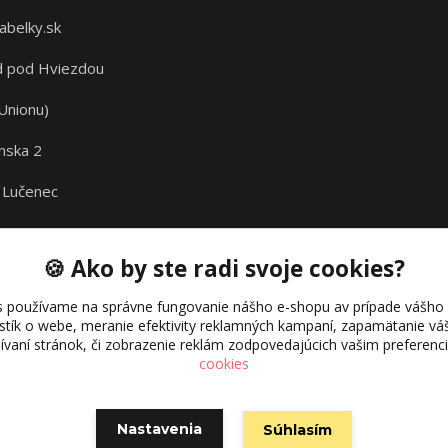
abelky.sk
 pod Hviezdou
Unionu)
nska 2
 Lučenec
🍪 Ako by ste radi svoje cookies?
s používame na správne fungovanie nášho e-shopu av prípade vášho s
istík o webe, meranie efektivity reklamných kampaní, zapamätanie 
žívaní stránok, či zobrazenie reklám zodpovedajúcich vašim preferen
cookies
Nastavenia
Súhlasím