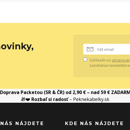
ovinky,
Súhlasím so
spracovan
zasielania newslettera
Doprava Packetou (SR & ČR) od 2,90 € – nad 59 € ZADAR
🎁❤️
Rozbaľ si radosť
– Peknekabelky.sk
 NÁS NÁJDETE
KDE NÁS NÁJDETE