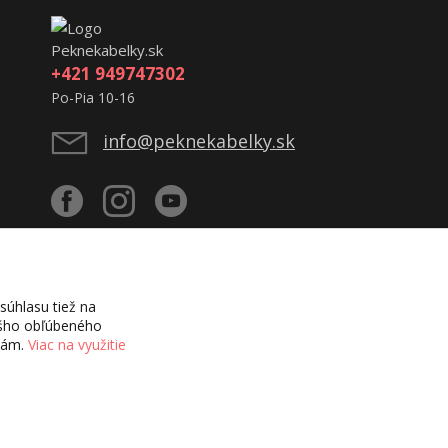
Peknekabelky.sk
+421 949747302
Po-Pia 10-16
info@peknekabelky.sk
úhlasu tiež na
vášho obľúbeného
ciám.
Viac na využitie