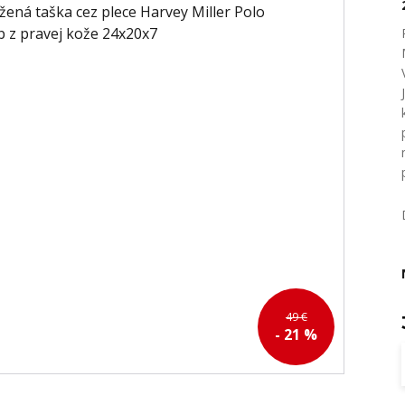
49 €
- 21 %