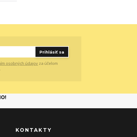
Prihlásiť sa
ím osobných údajov
za účelom
.
MO!
KONTAKTY