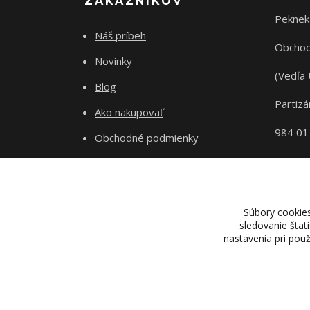
ZÁKAZNÍKOV
Peknek
Náš príbeh
Obchod
Novinky
(Vedľa 
Blog
Partizá
Ako nakupovať
984 01
Obchodné podmienky
Odstupenie od zmluvy
Ochrana súkromia
Súbory cookie
sledovanie štat
nastavenia pri pou