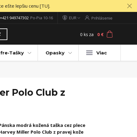
te ešte lepšiu cenu [TU].
+421 949747302
Po-Pia 10-16
EUR
Prihlásenie
0
ks
za
0 €
ť
fre-Tašky
Opasky
Viac
er Polo Club z
Pánska modrá kožená taška cez plece
Harvey Miller Polo Club z pravej kože