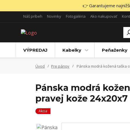
👉 Garantujeme najnižšie
Náš príbeh
Novinky
Fotogaléria
Ako nakupovať
Kont
VÝPREDAJ
Kabelky
Peňaženky
Úvod
Pre pánov
Pánska modrá kožená taška cez
Pánska modrá kožená 
pravej kože 24x20x7
Akcia