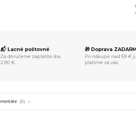
📬 Lacné poštovné
🎁 Doprava ZADAR
Za doručenie zaplatíte iba
Pri nákupe nad 59 € j
2,90 €.
platíme za vás.
omentáre
0