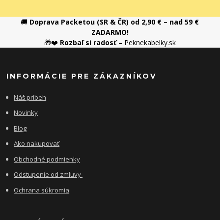
🚚
Doprava Packetou (SR & ČR) od 2,90 € – nad 59 €
ZADARMO!
🎁❤️
Rozbaľ si radosť
– Peknekabelky.sk
INFORMÁCIE PRE ZÁKAZNÍKOV
Náš príbeh
Novinky
Blog
Ako nakupovať
Obchodné podmienky
Odstupenie od zmluvy
Ochrana súkromia