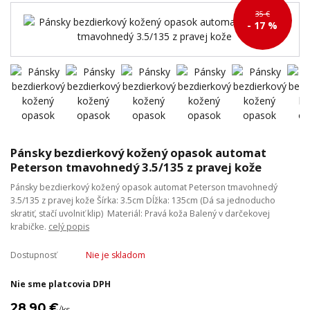
35 €
- 17 %
Pánsky bezdierkový kožený opasok automat
Peterson tmavohnedý 3.5/135 z pravej kože
Pánsky bezdierkový kožený opasok automat Peterson tmavohnedý
3.5/135 z pravej kože Šírka: 3.5cm Dĺžka: 135cm (Dá sa jednoducho
skratiť, stačí uvolniť klip) Materiál: Pravá koža Balený v darčekovej
krabičke.
celý popis
Dostupnosť
Nie je skladom
Nie sme platcovia DPH
28,90 €
/
ks