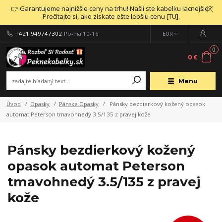
👉 Garantujeme najnižšie ceny na trhu! Našli ste kabelku lacnejšie?
Prečítajte si, ako získate ešte lepšiu cenu [TU].
+421 949747302
Po-Pia 10-16
EUR
0
0 €
Menu
Úvod
Opasky
Pánske Opasky
Pánsky bezdierkový kožený opasok
automat Peterson tmavohnedý 3.5/135 z pravej kože
Pánsky bezdierkový kožený
opasok automat Peterson
tmavohnedý 3.5/135 z pravej
kože