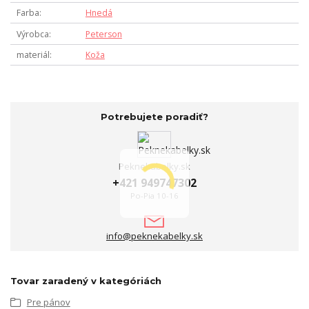
Farba
Hnedá
Výrobca
Peterson
materiál
Koža
Potrebujete poradiť?
Peknekabelky.sk
+421 949747302
Po-Pia 10-16
info@peknekabelky.sk
Tovar zaradený v kategóriách
Pre pánov