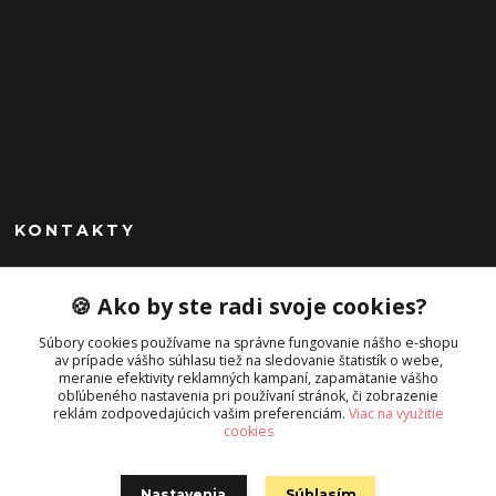
KONTAKTY
Peknekabelky.sk
🍪 Ako by ste radi svoje cookies?
+421 949747302
Súbory cookies používame na správne fungovanie nášho e-shopu
Po-Pia 10-16
av prípade vášho súhlasu tiež na sledovanie štatistík o webe,
meranie efektivity reklamných kampaní, zapamätanie vášho
info@peknekabelky.sk
obľúbeného nastavenia pri používaní stránok, či zobrazenie
reklám zodpovedajúcich vašim preferenciám.
Viac na využitie
cookies
Nastavenia
Súhlasím