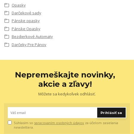
Opasky
Darčekové sady
Pánske opasky
Pánske Opasky
Bezdierkové Automaty
Darčeky Pre Pánov
Nepremeškajte novinky,
akcie a zľavy!
Môžete sa kedykoľvek odhlásiť.
Prihlásiť sa
Súhlasím so
spracovaním osobných údajov
za účelom zasielania
newslettera.