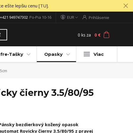
te ešte lepšiu cenu [TU].
+421 949747302
Po-Pia 10-16
EUR
Prihlásenie
0
ks
za
0 €
ť
fre-Tašky
Opasky
Viac
95cm
ky čierny 3.5/80/95
Pánsky bezdierkový kožený opasok
automat Rovicky čierny 3.5/80/95 z pravej