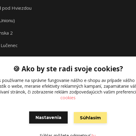
 pod Hviezdou
Unionu)
nska 2
 Lučenec
🍪 Ako by ste radi svoje cookies?
s používame na správne fungovanie nášho e-shopu av prípade vášho s
istík o webe, meranie efektivity reklamných kampaní, zapamätanie 
žívaní stránok, či zobrazenie reklám zodpovedajúcich vašim preferen
cookies
Nastavenia
Súhlasím
Vytvorené na
Eshop-rychlo.sk
Súhlas môžete odmietnuť
tu
.