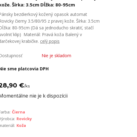
kože. Šírka: 3.5cm Dĺžka: 80-95cm
Pánsky bezdierkový kožený opasok automat
Rovicky čierny 3.5/80/95 z pravej kože. Šírka: 3.5cm
Dĺžka: 80-95cm (Dá sa jednoducho skratiť, stačí
uvolniť klip) Materiál: Pravá koža Balený v
darčekovej krabičke.
celý popis
Dostupnosť
Nie je skladom
Nie sme platcovia DPH
28,90 €
/
ks
Momentálne nie je k dispozícii
Farba:
Čierna
Výrobca:
Rovicky
materiál:
Koža