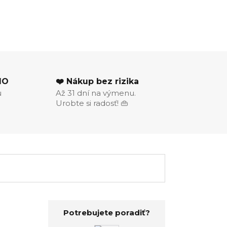
MO
❤️ Nákup bez rizika
u
Až 31 dní na výmenu.
Urobte si radosť! 👜
Potrebujete poradiť?