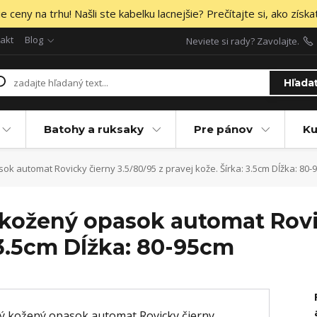
 ceny na trhu! Našli ste kabelku lacnejšie? Prečítajte si, ako získa
akt
Blog
Neviete si rady? Zavolajte.
Hľada
Batohy a ruksaky
Pre pánov
Ku
 automat Rovicky čierny 3.5/80/95 z pravej kože. Šírka: 3.5cm Dĺžka: 80-
kožený opasok automat Rovic
: 3.5cm Dĺžka: 80-95cm