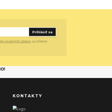
Prihlásiť sa
ím osobných údajov
za účelom
.
MO!
KONTAKTY