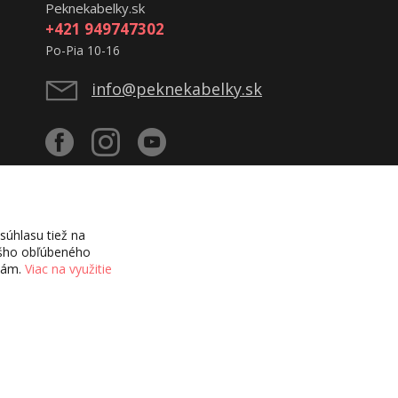
Peknekabelky.sk
+421 949747302
Po-Pia 10-16
info@peknekabelky.sk
úhlasu tiež na
vášho obľúbeného
ciám.
Viac na využitie