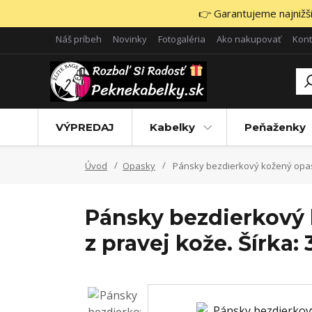
👉 Garantujeme najnižšie
Náš príbeh
Novinky
Fotogaléria
Ako nakupovať
Kont
VÝPREDAJ
Kabelky
Peňaženky
Úvod
Opasky
Pánsky bezdierkový kožený opasok
Pánsky bezdierkový 
z pravej kože. Šírka