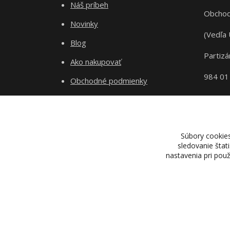
Náš príbeh
Obchod
Novinky
(Vedľa 
Blog
Partizá
Ako nakupovať
984 01
Obchodné podmienky
Odstupenie od zmluvy
Ochrana súkromia
Súbory cookie
sledovanie štat
nastavenia pri pou