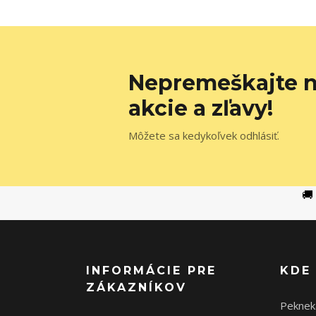
Nepremeškajte n
akcie a zľavy!
Môžete sa kedykoľvek odhlásiť.
🚚
INFORMÁCIE PRE
KDE
ZÁKAZNÍKOV
Peknek