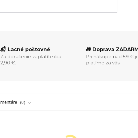
📬 Lacné poštovné
🎁 Doprava ZADAR
Za doručenie zaplatíte iba
Pri nákupe nad 59 € j
2,90 €.
platíme za vás.
omentáre
0