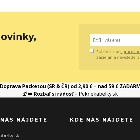
ovinky,
Súhlasím so
spracovan
zasielania newslettera
Doprava Packetou (SR & ČR) od 2,90 € – nad 59 € ZADAR
🎁❤️
Rozbaľ si radosť
– Peknekabelky.sk
 NÁS NÁJDETE
KDE NÁS NÁJDETE
abelky.sk