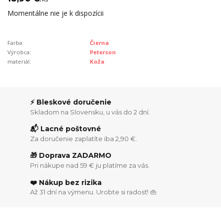
Momentálne nie je k dispozícii
Farba:
Čierna
Výrobca:
Peterson
materiál:
Koža
⚡ Bleskové doručenie
Skladom na Slovensku, u vás do 2 dní.
📬 Lacné poštovné
Za doručenie zaplatíte iba 2,90 €.
🎁 Doprava ZADARMO
Pri nákupe nad 59 € ju platíme za vás.
❤️ Nákup bez rizika
Až 31 dní na výmenu. Urobte si radosť! 👜