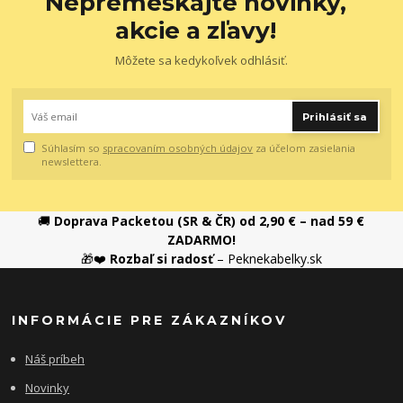
Nepremeškajte novinky,
akcie a zľavy!
Môžete sa kedykoľvek odhlásiť.
Prihlásiť sa
Súhlasím so
spracovaním osobných údajov
za účelom zasielania
newslettera.
🚚
Doprava Packetou (SR & ČR) od 2,90 € – nad 59 €
ZADARMO!
🎁❤️
Rozbaľ si radosť
– Peknekabelky.sk
INFORMÁCIE PRE ZÁKAZNÍKOV
Náš príbeh
Novinky