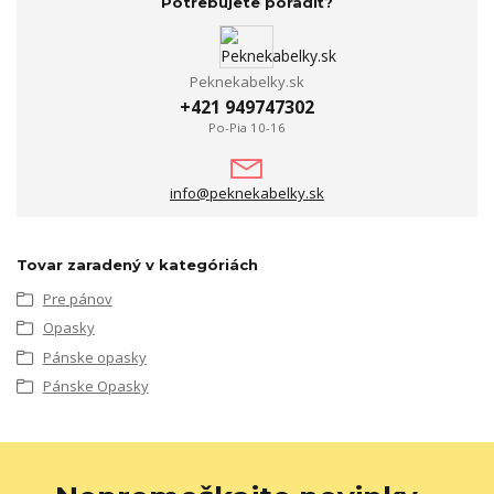
Potrebujete poradiť?
Peknekabelky.sk
+421 949747302
Po-Pia 10-16
info@peknekabelky.sk
Tovar zaradený v kategóriách
Pre pánov
Opasky
Pánske opasky
Pánske Opasky