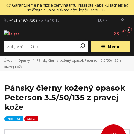
👉 Garantujeme najnižšie ceny na trhu! Našli ste kabelku lacnejšie?
Prečítajte si, ako získate ešte lepšiu cenu [TU].
+421 949747302
Po-Pia 10-16
EUR
0
0 €
Menu
Úvod
Opasky
Pánsky čierny kožený opasok Peterson 3.5/50/135 z
pravej kože
Pánsky čierny kožený opasok
Peterson 3.5/50/135 z pravej
kože
Novinka
Akcia