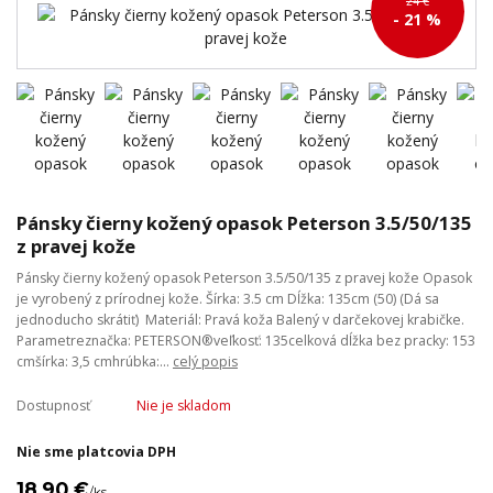
24 €
- 21 %
Pánsky čierny kožený opasok Peterson 3.5/50/135
z pravej kože
Pánsky čierny kožený opasok Peterson 3.5/50/135 z pravej kože Opasok
je vyrobený z prírodnej kože. Šírka: 3.5 cm Dĺžka: 135cm (50) (Dá sa
jednoducho skrátiť) Materiál: Pravá koža Balený v darčekovej krabičke.
Parametreznačka: PETERSON®veľkosť: 135celková dĺžka bez pracky: 153
cmšírka: 3,5 cmhrúbka:...
celý popis
Dostupnosť
Nie je skladom
Nie sme platcovia DPH
18,90 €
/
ks