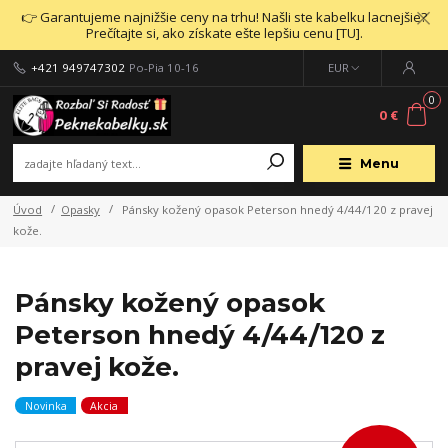
👉 Garantujeme najnižšie ceny na trhu! Našli ste kabelku lacnejšie?
Prečítajte si, ako získate ešte lepšiu cenu [TU].
+421 949747302
Po-Pia 10-16
EUR
0
0 €
Menu
Úvod
Opasky
Pánsky kožený opasok Peterson hnedý 4/44/120 z pravej
kože.
Pánsky kožený opasok
Peterson hnedý 4/44/120 z
pravej kože.
Novinka
Akcia