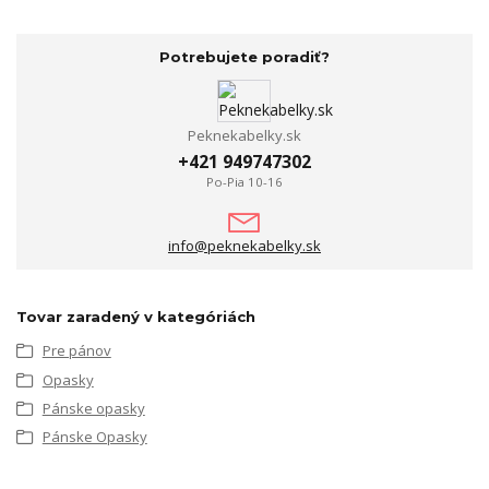
Potrebujete poradiť?
Peknekabelky.sk
+421 949747302
Po-Pia 10-16
info@peknekabelky.sk
Tovar zaradený v kategóriách
Pre pánov
Opasky
Pánske opasky
Pánske Opasky