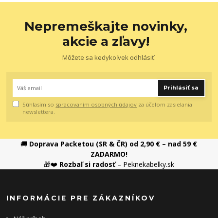
Nepremeškajte novinky,
akcie a zľavy!
Môžete sa kedykoľvek odhlásiť.
Prihlásiť sa
Súhlasím so
spracovaním osobných údajov
za účelom zasielania
newslettera.
🚚
Doprava Packetou (SR & ČR) od 2,90 € – nad 59 €
ZADARMO!
🎁❤️
Rozbaľ si radosť
– Peknekabelky.sk
INFORMÁCIE PRE ZÁKAZNÍKOV