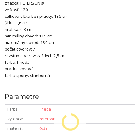
značka: PETERSON®
veľkosť: 120
celková dĺžka bez pracky: 135 cm
šírka: 3,6 cm
hrúbka: 0,3 cm
minimálny obvod: 115 cm
maximálny obvod: 130 cm
počet otvorov: 7
rozstup otvorov: každých 2,5 cm
farba: hnedá
pracka: kovová
farba spony: strieborná
Parametre
Farba
Hnedá
Výrobca
Peterson
materiál
Koža