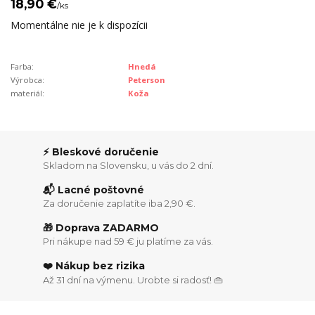
18,90 €
/
ks
Momentálne nie je k dispozícii
Farba:
Hnedá
Výrobca:
Peterson
materiál:
Koža
⚡ Bleskové doručenie
Skladom na Slovensku, u vás do 2 dní.
📬 Lacné poštovné
Za doručenie zaplatíte iba 2,90 €.
🎁 Doprava ZADARMO
Pri nákupe nad 59 € ju platíme za vás.
❤️ Nákup bez rizika
Až 31 dní na výmenu. Urobte si radosť! 👜