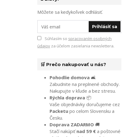
Môžete sa kedykoľvek odhlásiť.
Prihlásiť sa
Súhlasím so
spracovaním osobných
údajov
za účelom zasielania newslettera.
🛒 Prečo nakupovať u nás?
Pohodlie domova
🛋️
Zabudnite na preplnené obchody.
Nakupujte v kľude a bez stresu.
Rýchla doprava
📦
Vaše objednávky doručujeme cez
Packetu
po celom Slovensku a
Česku.
Doprava ZADARMO
🚚
Stačí nakúpiť
nad 59 €
a poštovné