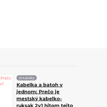
👜 Kabelky
Kabelka a batoh v
jednom: Prečo je
mestský kabelko-
ruksak 2v1 hitom tejto