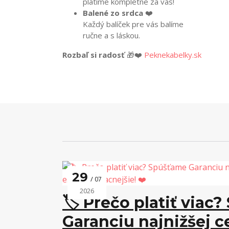
platíme kompletne za vás!
Balené zo srdca
❤️
Každý balíček pre vás balíme
ručne a s láskou.
Rozbaľ si radosť
🎁❤️
Peknekabelky.sk
29
07
2026
🏷️ Prečo platiť viac
Garanciu najnižšej 