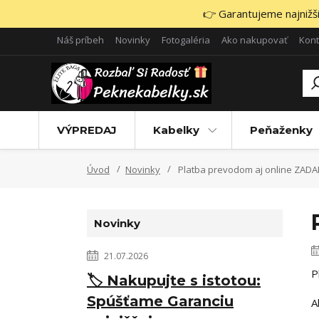
👉 Garantujeme najnižšie
Náš príbeh
Novinky
Fotogaléria
Ako nakupovať
Kont
VÝPREDAJ
Kabelky
Peňaženky
Úvod
Novinky
Platba prevodom aj online ZADA
Novinky
21.07.2026
P
🏷️ Nakupujte s istotou:
Spúšťame Garanciu
A