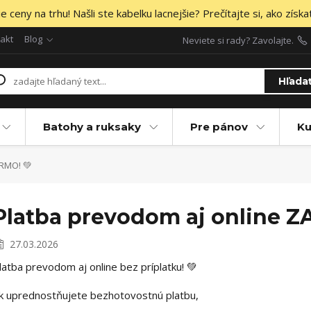
 ceny na trhu! Našli ste kabelku lacnejšie? Prečítajte si, ako získa
akt
Blog
Neviete si rady? Zavolajte.
Hľada
Batohy a ruksaky
Pre pánov
Ku
RMO! 💚
Platba prevodom aj online 
27.03.2026
latba prevodom aj online bez príplatku! 💚
k uprednostňujete bezhotovostnú platbu,