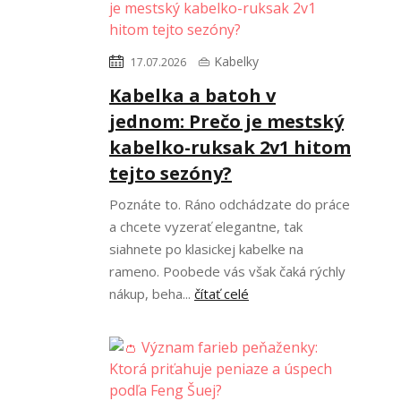
👜 Kabelky
17.07.2026
Kabelka a batoh v
jednom: Prečo je mestský
kabelko-ruksak 2v1 hitom
tejto sezóny?
Poznáte to. Ráno odchádzate do práce
a chcete vyzerať elegantne, tak
siahnete po klasickej kabelke na
rameno. Poobede vás však čaká rýchly
nákup, beha...
čítať celé