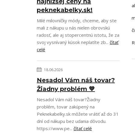
najnižšej ceny na
a
peknekabelky.sk!
m
Milé milovníčky módy, chceme, aby ste
mali z nákupu u nás nielen obrovskú
č
radosť, ale aj stopercentnú istotu, že za
svoj vysnívaný kúsok neplatíte zb...
čítať
R
celé
18.06.2026
Nesadol Vám náš tovar?
Žiadny problém 💙
Nesadol Vám náš tovar?Žiadny
problém, tovar zakúpený na
Peknekabelky.sk môžete vrátiť až do 31
dní od nákupu bez udania dôvodu.
https://www.pe...
čítať celé