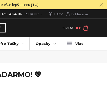
te ešte lepšiu cenu [TU].
+421 949747302
Po-Pia 10-16
EUR
Prihlásenie
0
ks
za
0 €
ť
fre-Tašky
Opasky
Viac
ZADARMO! 💚