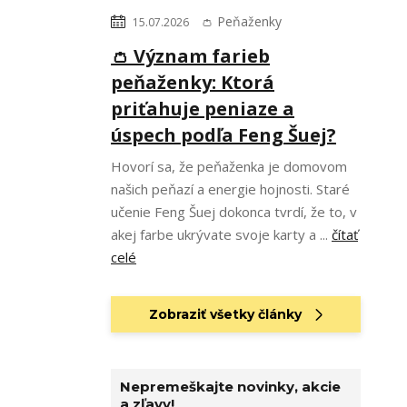
👛 Peňaženky
15.07.2026
👛 Význam farieb
peňaženky: Ktorá
priťahuje peniaze a
úspech podľa Feng Šuej?
Hovorí sa, že peňaženka je domovom
našich peňazí a energie hojnosti. Staré
učenie Feng Šuej dokonca tvrdí, že to, v
akej farbe ukrývate svoje karty a ...
čítať
celé
Zobraziť všetky články
Nepremeškajte novinky, akcie
a zľavy!