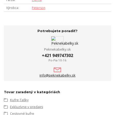
Výrobca
Peterson
Potrebujete poradiť?
Peknekabelky.sk
+421 949747302
Po-Pia 10-16
info@peknekabelky.sk
Tovar zaradený v kategóriách
Kufre-Tašky
Exkluzívne v predajni
Cestovné kufre