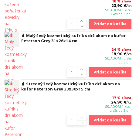
18 % zľava
23,90 €
/
ks
SKLADOM 1 kus -
u Vás do 3 dní
Pridať do košíka
🧳 Malý šedý kozmetický kufrík s držiakom na kufor
Peterson Grey 31x26x14 cm
24 % zľava
18,90 €
/
ks
SKLADOM - u Vás
do 3 dní
Pridať do košíka
🧳 Stredný šedý kozmetický kufrík s držiakom na
kufor Peterson Grey 33x30x15 cm
17 % zľava
24,90 €
/
ks
SKLADOM 1 kus -
u Vás do 3 dní
Pridať do košíka