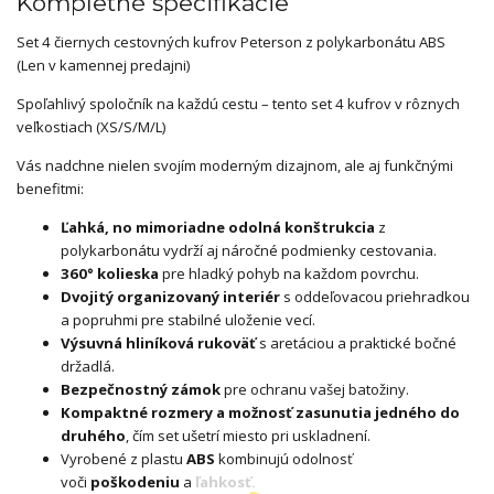
Kompletné špecifikácie
Set 4 čiernych cestovných kufrov Peterson z polykarbonátu ABS
(Len v kamennej predajni)
Spoľahlivý spoločník na každú cestu – tento set 4 kufrov v rôznych
veľkostiach (XS/S/M/L)
Vás nadchne nielen svojím moderným dizajnom, ale aj funkčnými
benefitmi:
Ľahká, no mimoriadne odolná konštrukcia
z
polykarbonátu vydrží aj náročné podmienky cestovania.
360° kolieska
pre hladký pohyb na každom povrchu.
Dvojitý organizovaný interiér
s oddeľovacou priehradkou
a popruhmi pre stabilné uloženie vecí.
Výsuvná hliníková rukoväť
s aretáciou a praktické bočné
držadlá.
Bezpečnostný zámok
pre ochranu vašej batožiny.
Kompaktné rozmery a možnosť zasunutia jedného do
druhého
, čím set ušetrí miesto pri uskladnení.
Vyrobené z plastu
ABS
kombinujú odolnosť
voči
poškodeniu
a
ľahkosť.