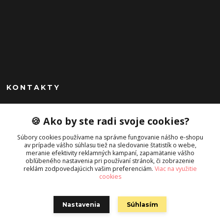
KONTAKTY
Peknekabelky.sk
🍪 Ako by ste radi svoje cookies?
+421 949747302
Súbory cookies používame na správne fungovanie nášho e-shopu
Po-Pia 10-16
av prípade vášho súhlasu tiež na sledovanie štatistík o webe,
meranie efektivity reklamných kampaní, zapamätanie vášho
info@peknekabelky.sk
obľúbeného nastavenia pri používaní stránok, či zobrazenie
reklám zodpovedajúcich vašim preferenciám.
Viac na využitie
cookies
Nastavenia
Súhlasím