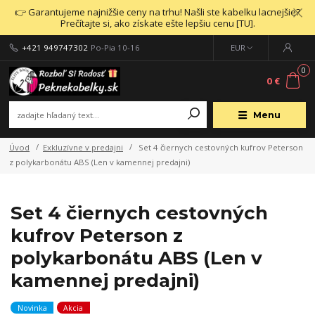
👉 Garantujeme najnižšie ceny na trhu! Našli ste kabelku lacnejšie?
Prečítajte si, ako získate ešte lepšiu cenu [TU].
+421 949747302
Po-Pia 10-16
EUR
0
0 €
Menu
Úvod
Exkluzívne v predajni
Set 4 čiernych cestovných kufrov Peterson
z polykarbonátu ABS (Len v kamennej predajni)
Set 4 čiernych cestovných
kufrov Peterson z
polykarbonátu ABS (Len v
kamennej predajni)
Novinka
Akcia