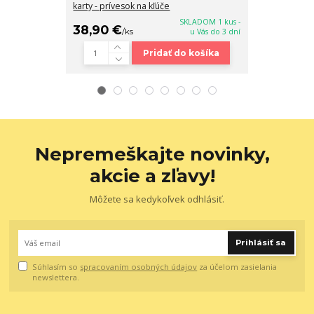
karty - prívesok na kľúče
10x8x1 cm
SKLADOM 1 kus -
38,90 €
18,90 €
/
ks
u Vás do 3 dní
/
ks
Pridať do košíka
Nepremeškajte novinky,
akcie a zľavy!
Môžete sa kedykoľvek odhlásiť.
Prihlásiť sa
Súhlasím so
spracovaním osobných údajov
za účelom zasielania
newslettera.