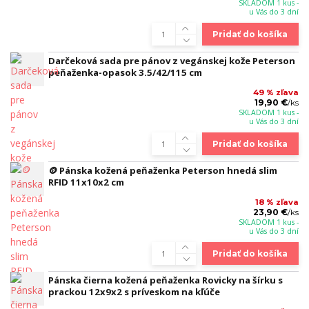
SKLADOM 1 kus -
u Vás do 3 dní
Pridať do košíka
Darčeková sada pre pánov z vegánskej kože Peterson
peňaženka-opasok 3.5/42/115 cm
49 % zľava
19,90 €
/
ks
SKLADOM 1 kus -
u Vás do 3 dní
Pridať do košíka
🪙 Pánska kožená peňaženka Peterson hnedá slim
RFID 11x10x2 cm
18 % zľava
23,90 €
/
ks
SKLADOM 1 kus -
u Vás do 3 dní
Pridať do košíka
Pánska čierna kožená peňaženka Rovicky na šírku s
prackou 12x9x2 s príveskom na kľúče