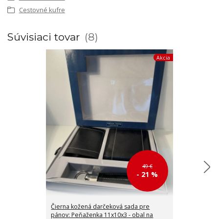
Cestovné kufre
Súvisiaci tovar
8
Akcia
49 €
- 21 %
Čierna kožená darčeková sada pre
💳 Malé kožen
pánov: Peňaženka 11x10x3 - obal na
bankovky čier