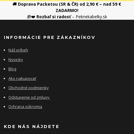
🚚
Doprava Packetou (SR & ČR) od 2,90 € – nad 59 €
ZADARMO!
🎁❤️
Rozbaľ si radosť
– Peknekabelky.sk
INFORMÁCIE PRE ZÁKAZNÍKOV
Náš príbeh
Novinky
Blog
Ako nakupovať
Obchodné podmienky
Odstupenie od zmluvy
Ochrana súkromia
KDE NÁS NÁJDETE