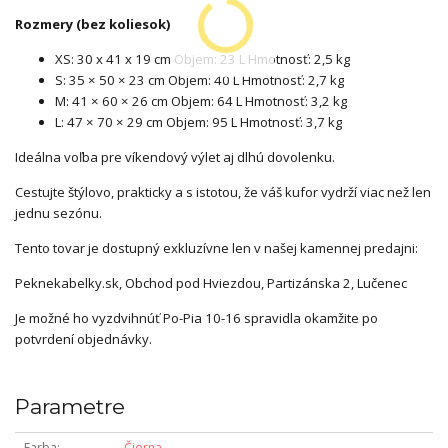
Rozmery (bez koliesok
)
XS: 30 x 41 x 19 cm Objem: 23 L Hmotnosť: 2,5 kg
S: 35 × 50 × 23 cm Objem: 40 L Hmotnosť: 2,7 kg
M: 41 × 60 × 26 cm Objem: 64 L Hmotnosť: 3,2 kg
L: 47 × 70 × 29 cm Objem: 95 L Hmotnosť: 3,7 kg
Ideálna voľba pre víkendový výlet aj dlhú dovolenku.
Cestujte štýlovo, prakticky a s istotou, že váš kufor vydrží viac než len
jednu sezónu.
Tento tovar je dostupný exkluzívne len v našej kamennej predajni:
Peknekabelky.sk, Obchod pod Hviezdou, Partizánska 2, Lučenec
Je možné ho vyzdvihnúť Po-Pia 10-16 spravidla okamžite po
potvrdení objednávky.
Parametre
Farba
Čierna