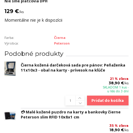
Nie sme platcovia DPH
129 €
/
ks
Momentálne nie je k dispozícii
Farba:
Čierna
Výrobca:
Peterson
Podobné produkty
Čierna kožená darčeková sada pre pánov: Peňaženka
11x10x3 - obal na karty - prívesok na kľúče
21 % zľava
38,90 €
/
ks
SKLADOM 1 kus -
u Vás do 3 dní
Pridať do košíka
💳 Malé kožené puzdro na karty a bankovky čierne
Peterson slim RFID 10x8x1 cm
35 % zľava
18,90 €
/
ks