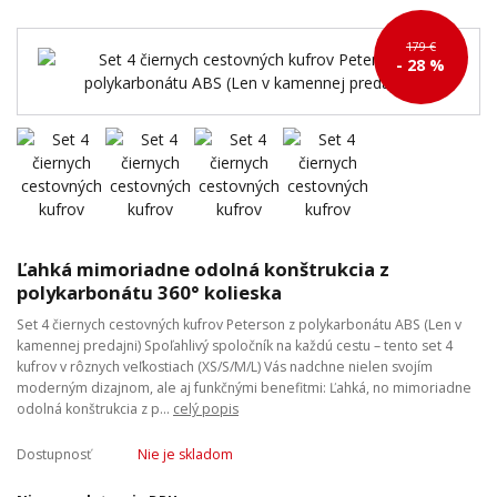
179 €
- 28 %
Ľahká mimoriadne odolná konštrukcia z
polykarbonátu 360° kolieska
Set 4 čiernych cestovných kufrov Peterson z polykarbonátu ABS (Len v
kamennej predajni) Spoľahlivý spoločník na každú cestu – tento set 4
kufrov v rôznych veľkostiach (XS/S/M/L) Vás nadchne nielen svojím
moderným dizajnom, ale aj funkčnými benefitmi: Ľahká, no mimoriadne
odolná konštrukcia z p...
celý popis
Dostupnosť
Nie je skladom