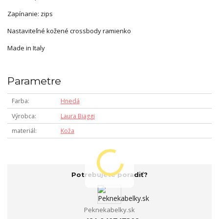
Zapínanie: zips
Nastaviteľné kožené crossbody ramienko
Made in Italy
Parametre
Farba
Hnedá
Výrobca
Laura Biaggi
materiál
Koža
Potrebujete poradiť?
Peknekabelky.sk