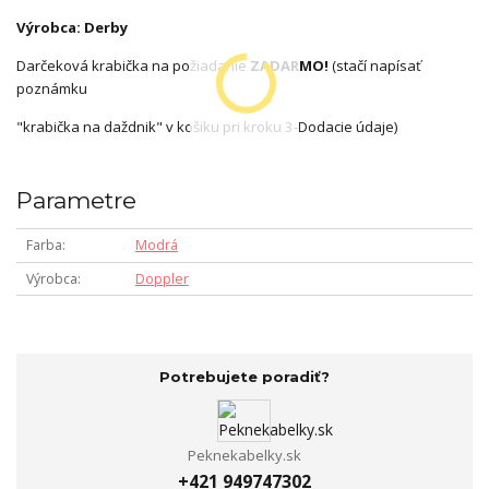
Výrobca: Derby
Darčeková krabička na požiadanie
ZADARMO!
(stačí napísať
poznámku
"krabička na daždnik" v košiku pri kroku 3-Dodacie údaje)
Parametre
Farba
Modrá
Výrobca
Doppler
Potrebujete poradiť?
Peknekabelky.sk
+421 949747302