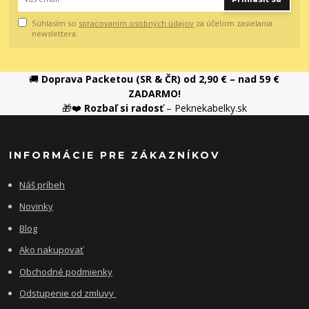
Súhlasím so
spracovaním osobných údajov
za účelom zasielania
newslettera.
🚚
Doprava Packetou (SR & ČR) od 2,90 € – nad 59 €
ZADARMO!
🎁❤️
Rozbaľ si radosť
– Peknekabelky.sk
INFORMÁCIE PRE ZÁKAZNÍKOV
Náš príbeh
Novinky
Blog
Ako nakupovať
Obchodné podmienky
Odstupenie od zmluvy