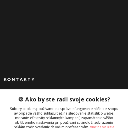
KONTAKTY
Peknekabelky.sk
🍪 Ako by ste radi svoje cookies?
+421 949747302
Súbory cookies používame na správne fungovanie nášho e-shopu
Po-Pia 10-16
av prípade vášho súhlasu tiež na sledovanie štatistík o webe,
meranie efektivity reklamných kampaní, zapamätanie vášho
info@peknekabelky.sk
obľúbeného nastavenia pri používaní stránok, či zobrazenie
reklám zodpovedajúcich vašim preferenciám.
Viac na využitie