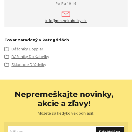
Po-Pia 10-16
info@peknekabelky.sk
Tovar zaradený v kategóriách
Dáždniky Doppler
Dáždniky Do Kabelky
Skladacie Dáždniky
Nepremeškajte novinky,
akcie a zľavy!
Môžete sa kedykoľvek odhlásiť.
Prihlásiť sa