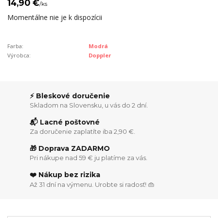
14,90 €
/
ks
Momentálne nie je k dispozícii
Farba:
Modrá
Výrobca:
Doppler
⚡ Bleskové doručenie
Skladom na Slovensku, u vás do 2 dní.
📬 Lacné poštovné
Za doručenie zaplatíte iba 2,90 €.
🎁 Doprava ZADARMO
Pri nákupe nad 59 € ju platíme za vás.
❤️ Nákup bez rizika
Až 31 dní na výmenu. Urobte si radosť! 👜