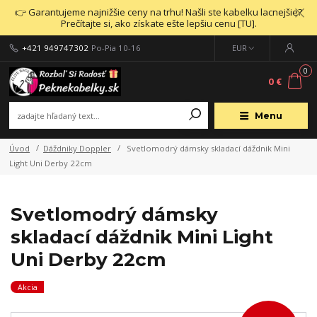
👉 Garantujeme najnižšie ceny na trhu! Našli ste kabelku lacnejšie?
Prečítajte si, ako získate ešte lepšiu cenu [TU].
+421 949747302
Po-Pia 10-16
EUR
0
0 €
Menu
Úvod
Dáždniky Doppler
Svetlomodrý dámsky skladací dáždnik Mini
Light Uni Derby 22cm
Svetlomodrý dámsky
skladací dáždnik Mini Light
Uni Derby 22cm
Akcia