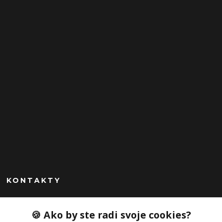
KONTAKTY
Peknekabelky.sk
🍪 Ako by ste radi svoje cookies?
+421 949747302