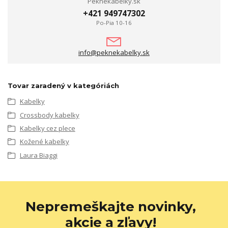
Peknekabelky.sk
+421 949747302
Po-Pia 10-16
info@peknekabelky.sk
Tovar zaradený v kategóriách
Kabelky
Crossbody kabelky
Kabelky cez plece
Kožené kabelky
Laura Biaggi
Nepremeškajte novinky,
akcie a zľavy!