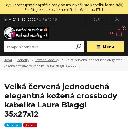
👉 Garantujeme najnižšie ceny na trhu! Našli ste kabelku lacnejšie?
Prečítajte si, ako získate ešte lepšiu cenu [TU].
+421 949747302
Po-Pia 10-16
EUR
0
0 €
Menu
Úvod
Kabelky
Kožené kabelky
Veľká červená jednoduchá elegantná
kožená crossbody kabelka Laura Biaggi 35x27x12
Veľká červená jednoduchá
elegantná kožená crossbody
kabelka Laura Biaggi
35x27x12
Novinka
Akcia