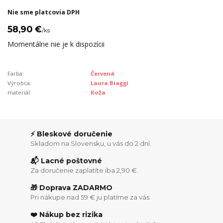
Nie sme platcovia DPH
58,90 €
/
ks
Momentálne nie je k dispozícii
Farba:
Červená
Výrobca:
Laura Biaggi
materiál:
Koža
⚡ Bleskové doručenie
Skladom na Slovensku, u vás do 2 dní.
📬 Lacné poštovné
Za doručenie zaplatíte iba 2,90 €.
🎁 Doprava ZADARMO
Pri nákupe nad 59 € ju platíme za vás.
❤️ Nákup bez rizika