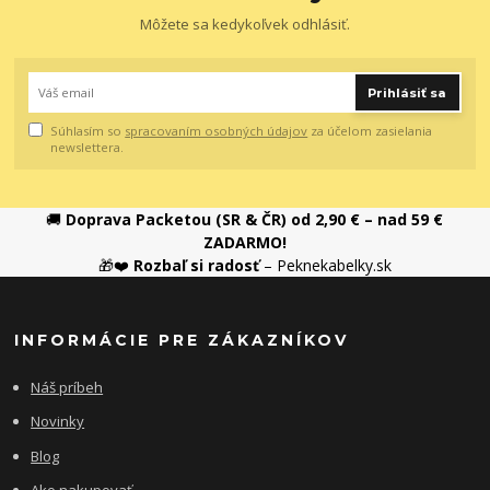
Môžete sa kedykoľvek odhlásiť.
Prihlásiť sa
Súhlasím so
spracovaním osobných údajov
za účelom zasielania
newslettera.
🚚
Doprava Packetou (SR & ČR) od 2,90 € – nad 59 €
ZADARMO!
🎁❤️
Rozbaľ si radosť
– Peknekabelky.sk
INFORMÁCIE PRE ZÁKAZNÍKOV
Náš príbeh
Novinky
Blog