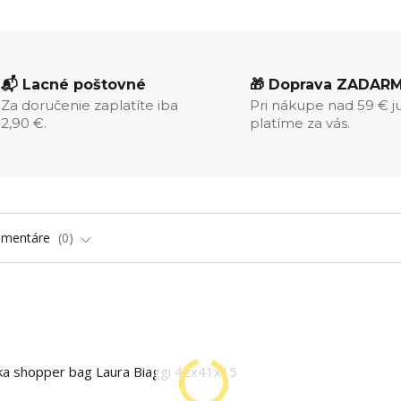
📬 Lacné poštovné
🎁 Doprava ZADAR
Za doručenie zaplatíte iba
Pri nákupe nad 59 € j
2,90 €.
platíme za vás.
omentáre
0
ška shopper bag Laura Biaggi 42x41x15