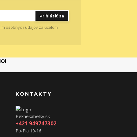
Prihlásiť sa
ím osobných údajov
za účelom
.
MO!
KONTAKTY
Peknekabelky.sk
+421 949747302
Po-Pia 10-16