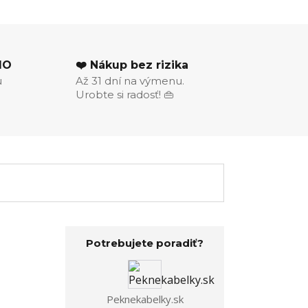
MO
❤️ Nákup bez rizika
u
Až 31 dní na výmenu.
Urobte si radosť! 👜
Potrebujete poradiť?
Peknekabelky.sk