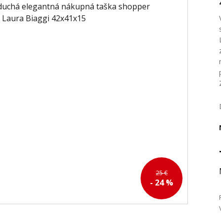
25 €
- 24 %