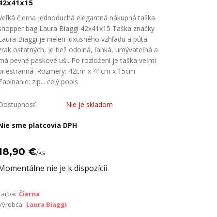
42x41x15
Veľká čierna jednoduchá elegantná nákupná taška
shopper bag Laura Biaggi 42x41x15 Taška značky
Laura Biaggi je nielen luxusného vzhľadu a púta
zrak ostatných, je tiež odolná, ľahká, umývateľná a
má pevné páskové uši. Po rozložení je taška veľmi
priestranná. Rozmery: 42cm x 41cm x 15cm
Zapínanie: zip...
celý popis
Dostupnosť
Nie je skladom
Nie sme platcovia DPH
18,90 €
/
ks
Momentálne nie je k dispozícii
Farba:
Čierna
Výrobca:
Laura Biaggi