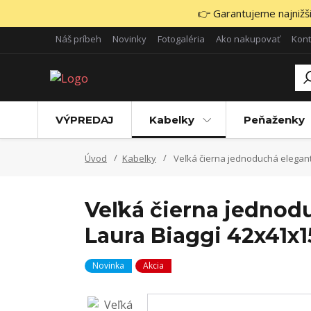
👉 Garantujeme najnižšie
Náš príbeh
Novinky
Fotogaléria
Ako nakupovať
Kont
VÝPREDAJ
Kabelky
Peňaženky
Úvod
Kabelky
Veľká čierna jednoduchá elegan
Veľká čierna jednod
Laura Biaggi 42x41x1
Novinka
Akcia