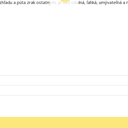
zhľadu a púta zrak ostatných, je tiež odolná, ľahká, umývateľná a