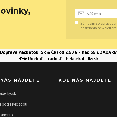
ovinky,
Súhlasím so
spracovan
zasielania newslettera
Doprava Packetou (SR & ČR) od 2,90 € – nad 59 € ZADAR
🎁❤️
Rozbaľ si radosť
– Peknekabelky.sk
 NÁS NÁJDETE
KDE NÁS NÁJDETE
abelky.sk
 pod Hviezdou
Unionu)