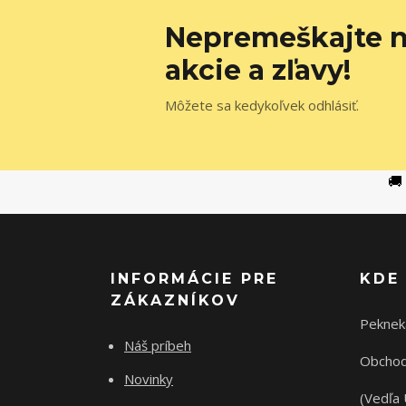
Nepremeškajte n
akcie a zľavy!
Môžete sa kedykoľvek odhlásiť.
🚚
INFORMÁCIE PRE
KDE
ZÁKAZNÍKOV
Peknek
Náš príbeh
Obchod
Novinky
(Vedľa 