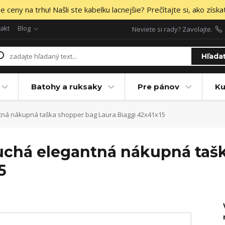
 ceny na trhu! Našli ste kabelku lacnejšie? Prečítajte si, ako získa
akt
Blog
Neviete si rady? Zavolajte.
Hľada
Batohy a ruksaky
Pre pánov
Ku
tná nákupná taška shopper bag Laura Biaggi 42x41x15
uchá elegantná nákupná taš
5