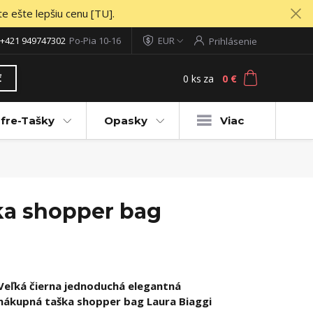
te ešte lepšiu cenu [TU].
+421 949747302
Po-Pia 10-16
EUR
Prihlásenie
0
ks
za
0 €
ť
fre-Tašky
Opasky
Viac
ka shopper bag
Veľká čierna jednoduchá elegantná
nákupná taška shopper bag Laura Biaggi