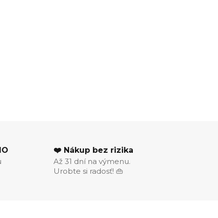
MO
❤️ Nákup bez rizika
u
Až 31 dní na výmenu.
Urobte si radosť! 👜