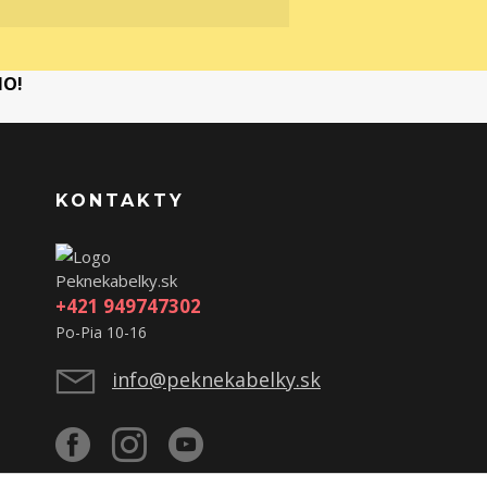
MO!
KONTAKTY
Peknekabelky.sk
+421 949747302
Po-Pia 10-16
info@peknekabelky.sk