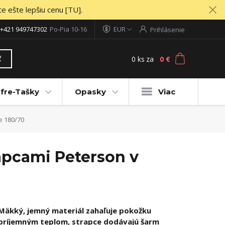
te ešte lepšiu cenu [TU].
+421 949747302
Po-Pia 10-16
EUR
Prihlásenie
0
ks
za
0 €
ť
fre-Tašky
Opasky
Viac
e 180/70
apcami Peterson v
Mäkký, jemný materiál zahaľuje pokožku
príjemným teplom, strapce dodávajú šarm