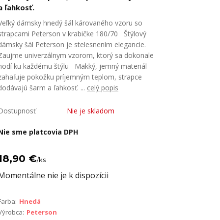
a ľahkosť.
Veľký dámsky hnedý šál károvaného vzoru so
strapcami Peterson v krabičke 180/70 Štýlový
dámsky šál Peterson je stelesnením elegancie.
Zaujme univerzálnym vzorom, ktorý sa dokonale
hodí ku každému štýlu Mäkký, jemný materiál
zahaľuje pokožku príjemným teplom, strapce
dodávajú šarm a ľahkosť. ...
celý popis
Dostupnosť
Nie je skladom
Nie sme platcovia DPH
18,90 €
/
ks
Momentálne nie je k dispozícii
Farba:
Hnedá
Výrobca:
Peterson