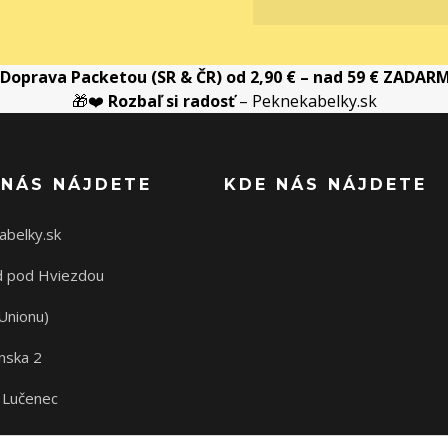
Doprava Packetou (SR & ČR) od 2,90 € – nad 59 € ZADAR
🎁❤️
Rozbaľ si radosť
– Peknekabelky.sk
 NÁS NÁJDETE
KDE NÁS NÁJDETE
abelky.sk
 pod Hviezdou
Unionu)
nska 2
 Lučenec