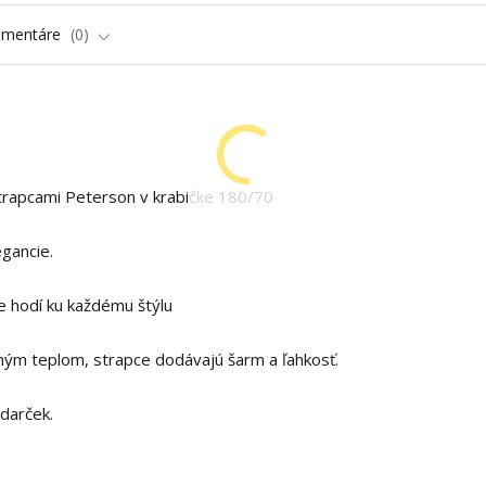
omentáre
0
trapcami Peterson v krabičke
180/70
gancie.
 hodí ku každému štýlu
ným teplom, strapce dodávajú šarm a ľahkosť.
 darček.