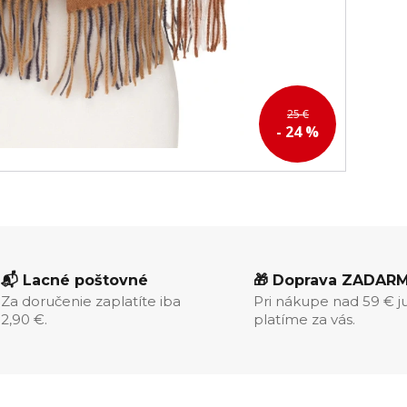
25 €
- 24 %
📬 Lacné poštovné
🎁 Doprava ZADAR
Za doručenie zaplatíte iba
Pri nákupe nad 59 € j
2,90 €.
platíme za vás.