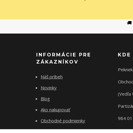
🚚
INFORMÁCIE PRE
KDE
ZÁKAZNÍKOV
Peknek
Náš príbeh
Obchod
Novinky
(Vedľa 
Blog
Partizá
Ako nakupovať
984 01
Obchodné podmienky
Odstupenie od zmluvy