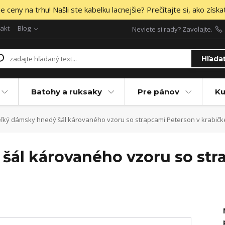
 ceny na trhu! Našli ste kabelku lacnejšie? Prečítajte si, ako získa
akt
Blog
Neviete si rady? Zavolajte.
Hľada
Batohy a ruksaky
Pre pánov
Ku
ľký dámsky hnedý šál károvaného vzoru so strapcami Peterson v krabičk
šál károvaného vzoru so str