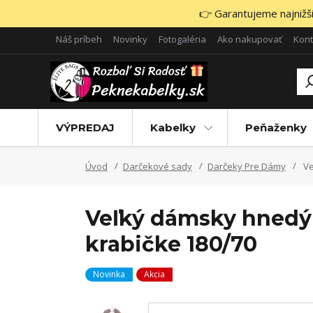
👉 Garantujeme najnižšie
Náš príbeh
Novinky
Fotogaléria
Ako nakupovať
Kont
VÝPREDAJ
Kabelky
Peňaženky
Úvod
Darčekové sady
Darčeky Pre Dámy
Ve
Veľký dámsky hnedý 
krabičke 180/70
Novinka
Akcia