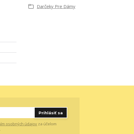
Darčeky Pre Dámy
Prihlásiť sa
ím osobných údajov
za účelom
.