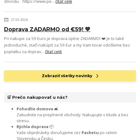
dôvodu. https://www.pe...
čítať celé
27.03.2026
Doprava ZADARMO od €59! 💙
Pri nakupe za 59 Euro je doprava úplne ZADARMO! ❤️ Je to také
jednoduché, stačí nakúpiť za 59 Eur a my Vam tovar odošleme bez
poplatku za doprav...
čítať celé
Zobraziť všetky novinky
🛒 Prečo nakupovať u nás?
Pohodlie domova
🛋️
Zabudnite na preplnené obchody. Nakupujte v kľude a bez
stresu.
Rýchla doprava
📦
Vaše objednávky doručujeme cez
Packetu
po celom
Slovensku a Česku.