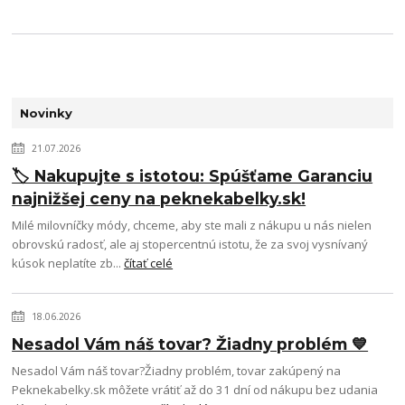
Novinky
21.07.2026
🏷️ Nakupujte s istotou: Spúšťame Garanciu
najnižšej ceny na peknekabelky.sk!
Milé milovníčky módy, chceme, aby ste mali z nákupu u nás nielen
obrovskú radosť, ale aj stopercentnú istotu, že za svoj vysnívaný
kúsok neplatíte zb...
čítať celé
18.06.2026
Nesadol Vám náš tovar? Žiadny problém 💙
Nesadol Vám náš tovar?Žiadny problém, tovar zakúpený na
Peknekabelky.sk môžete vrátiť až do 31 dní od nákupu bez udania