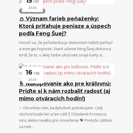
15
07
2026
👛 Peňaženky
👛 Význam farieb peňaženky:
Ktorá priťahuje peniaze a úspech
podľa Feng Šuej?
Hovorí sa, že peňaženka je domovom našich peňazí
a energie hojnosti. Staré učenie Feng Šuej dokonca
tvrdí, že to, v akej farbe ukrývate svoje karty a ...
16
06
2026
🥂 Nakupovanie ako pre kráľovnú:
Príďte si k nám rozbaliť radosť (aj
mimo otváracích hodín!)
✨ Otvoríme vám, kedykoľvek potrebujete. Celý
obchod bude len a len váš! 🍾 Chladené Prosecco,
víno alebo nealko pre osvieženie 💝 Pretože zážitok
sa nek...