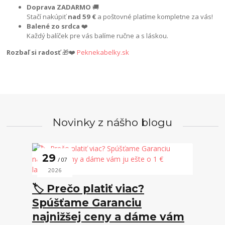
Doprava ZADARMO
🚚
Stačí nakúpiť
nad 59 €
a poštovné platíme kompletne za vás!
Balené zo srdca
❤️
Každý balíček pre vás balíme ručne a s láskou.
Rozbaľ si radosť
🎁❤️
Peknekabelky.sk
Novinky z nášho blogu
29
07
2026
🏷️ Prečo platiť viac?
Spúšťame Garanciu
najnižšej ceny a dáme vám