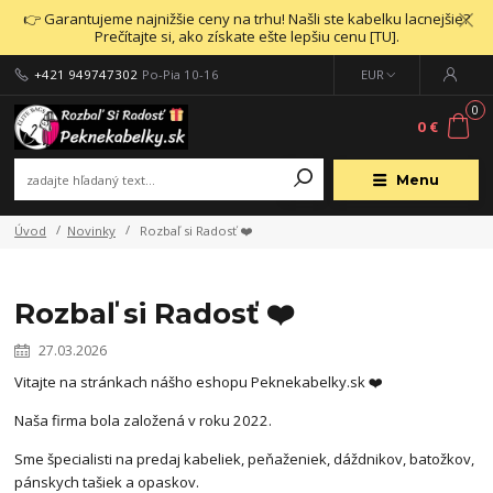
👉 Garantujeme najnižšie ceny na trhu! Našli ste kabelku lacnejšie?
Prečítajte si, ako získate ešte lepšiu cenu [TU].
+421 949747302
Po-Pia 10-16
EUR
0
0 €
Menu
Úvod
Novinky
Rozbaľ si Radosť ❤️
Rozbaľ si Radosť ❤️
27.03.2026
Vitajte na stránkach nášho eshopu Peknekabelky.sk ❤️
Naša firma bola založená v roku 2022.
Sme špecialisti na predaj kabeliek, peňaženiek, dáždnikov, batožkov,
pánskych tašiek a opaskov.