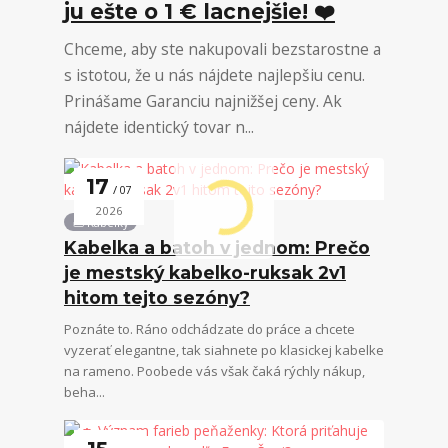
ju ešte o 1 € lacnejšie! ❤️
Chceme, aby ste nakupovali bezstarostne a
s istotou, že u nás nájdete najlepšiu cenu.
Prinášame Garanciu najnižšej ceny. Ak
nájdete identický tovar n...
17
07
2026
👜 Kabelky
Kabelka a batoh v jednom: Prečo
je mestský kabelko-ruksak 2v1
hitom tejto sezóny?
Poznáte to. Ráno odchádzate do práce a chcete
vyzerať elegantne, tak siahnete po klasickej kabelke
na rameno. Poobede vás však čaká rýchly nákup,
beha...