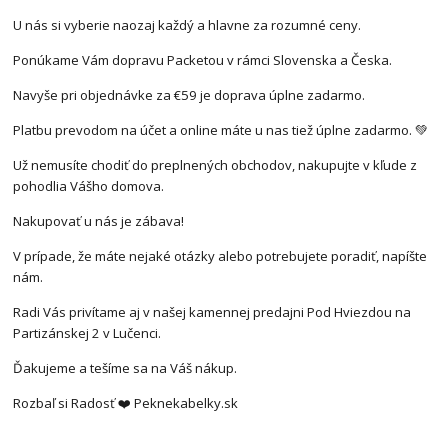
U nás si vyberie naozaj každý a hlavne za rozumné ceny.
Ponúkame Vám dopravu Packetou v rámci Slovenska a Česka.
Navyše pri objednávke za €59 je doprava úplne zadarmo.
Platbu prevodom na účet a online máte u nas tiež úplne zadarmo. 💚
Už nemusíte chodiť do preplnených obchodov, nakupujte v kľude z
pohodlia Vášho domova.
Nakupovať u nás je zábava!
V prípade, že máte nejaké otázky alebo potrebujete poradiť, napíšte
nám.
Radi Vás privítame aj v našej kamennej predajni Pod Hviezdou na
Partizánskej 2 v Lučenci.
Ďakujeme a tešíme sa na Váš nákup.
Rozbaľ si Radosť ❤️ Peknekabelky.sk