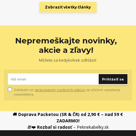
Zobraziť všetky články
Nepremeškajte novinky,
akcie a zľavy!
Môžete sa kedykoľvek odhlásiť.
Prihlásiť sa
Súhlasím so
spracovaním osobných údajov
za účelom zasielania
newslettera.
🚚
Doprava Packetou (SR & ČR) od 2,90 € – nad 59 €
ZADARMO!
🎁❤️
Rozbaľ si radosť
– Peknekabelky.sk