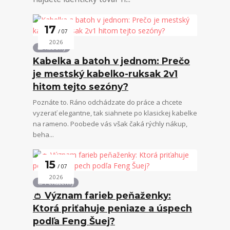
17
07
2026
👜 Kabelky
Kabelka a batoh v jednom: Prečo
je mestský kabelko-ruksak 2v1
hitom tejto sezóny?
Poznáte to. Ráno odchádzate do práce a chcete
vyzerať elegantne, tak siahnete po klasickej kabelke
na rameno. Poobede vás však čaká rýchly nákup,
beha...
15
07
2026
👛 Peňaženky
👛 Význam farieb peňaženky:
Ktorá priťahuje peniaze a úspech
podľa Feng Šuej?