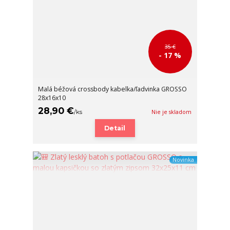
35 €
- 17 %
Malá béžová crossbody kabelka/ľadvinka GROSSO
28x16x10
28,90 €
/
ks
Nie je skladom
Detail
Novinka