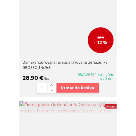
33 €
- 12 %
Dámska vzorovaná farebná lakovaná peňaženka
GROSSO 14x9x3
SKLADOM 1 kus - u Vás
28,90 €
/
ks
do 3 dní
Pridať do košíka
Akcia