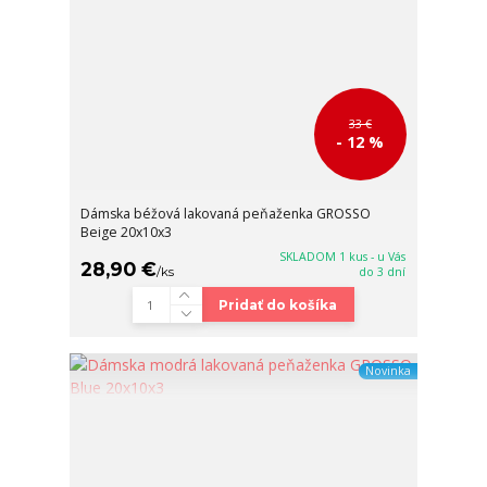
33 €
- 12 %
Dámska béžová lakovaná peňaženka GROSSO
Beige 20x10x3
SKLADOM 1 kus - u Vás
28,90 €
/
ks
do 3 dní
Pridať do košíka
Novinka