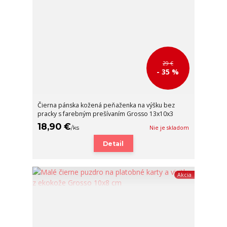
29 €
- 35 %
Čierna pánska kožená peňaženka na výšku bez
pracky s farebným prešívaním Grosso 13x10x3
18,90 €
/
ks
Nie je skladom
Detail
Akcia