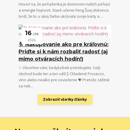
Hovorí sa, že peňaženka je domovom našich peňazí
a energie hojnosti. Staré učenie Feng Šuej dokonca
tvrdí, že to, v akej farbe ukrývate svoje karty a ...
16
06
2026
🥂 Nakupovanie ako pre kráľovnú:
Príďte si k nám rozbaliť radosť (aj
mimo otváracích hodín!)
✨ Otvoríme vám, kedykoľvek potrebujete. Celý
obchod bude len a len váš! 🍾 Chladené Prosecco,
víno alebo nealko pre osvieženie 💝 Pretože zážitok
sa nek...
Zobraziť všetky články