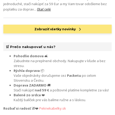
jednoduché, stačí nakúpiť za 59 Eur a my Vam tovar odošleme bez
poplatku za doprav...
čítať celé
Zobraziť všetky novinky
🛒 Prečo nakupovať u nás?
Pohodlie domova
🛋️
Zabudnite na preplnené obchody. Nakupujte v kľude a bez
stresu.
Rýchla doprava
📦
Vaše objednávky doručujeme cez
Packetu
po celom
Slovensku a Česku.
Doprava ZADARMO
🚚
Stačí nakúpiť
nad 59 €
a poštovné platíme kompletne za vás!
Balené zo srdca
❤️
Každý balíček pre vás balíme ručne a s láskou.
Rozbaľ si radosť
🎁❤️
Peknekabelky.sk