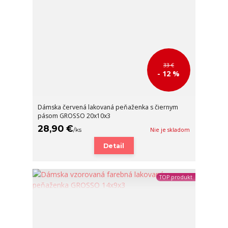
33 €
- 12 %
Dámska červená lakovaná peňaženka s čiernym
pásom GROSSO 20x10x3
28,90 €
/
ks
Nie je skladom
Detail
TOP produkt