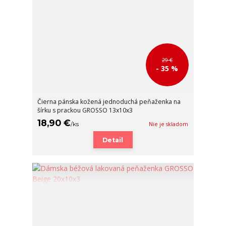
29 €
- 35 %
Čierna pánska kožená jednoduchá peňaženka na
šírku s prackou GROSSO 13x10x3
18,90 €
/
ks
Nie je skladom
Detail