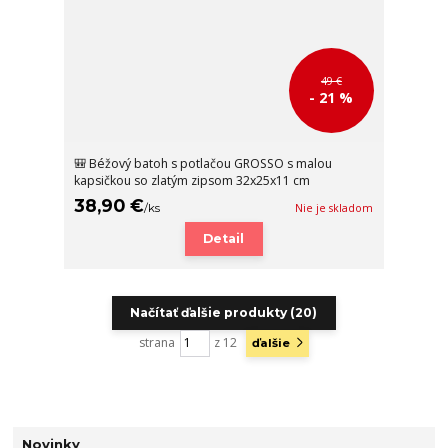
49 €
- 21 %
🎒 Béžový batoh s potlačou GROSSO s malou
kapsičkou so zlatým zipsom 32x25x11 cm
38,90 €
/
ks
Nie je skladom
Detail
Načítať ďalšie produkty (20)
strana
z 12
ďalšie
Novinky