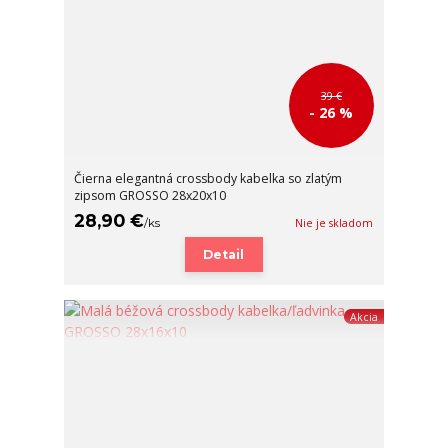
39 €
- 26 %
Čierna elegantná crossbody kabelka so zlatým
zipsom GROSSO 28x20x10
28,90 €
/
ks
Nie je skladom
Detail
Akcia