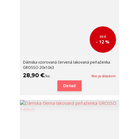
33 €
- 12 %
Dámska vzorovaná červená lakovaná peňaženka
GROSSO 20x10x3
28,90 €
/
ks
Nie je skladom
Detail