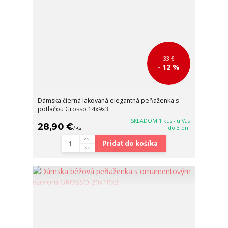
33 €
- 12 %
Dámska čierná lakovaná elegantná peňaženka s
potlačou Grosso 14x9x3
SKLADOM 1 kus - u Vás
28,90 €
/
ks
do 3 dní
Pridať do košíka