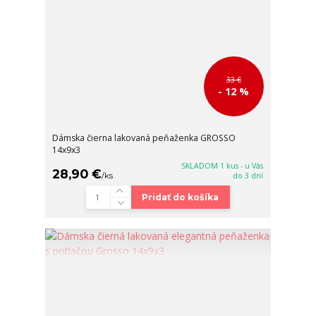
33 €
- 12 %
Dámska čierna lakovaná peňaženka GROSSO
14x9x3
SKLADOM 1 kus - u Vás
28,90 €
/
ks
do 3 dní
Pridať do košíka