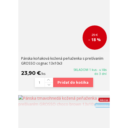
29 €
- 18 %
Pánska koňaková kožená peňaženka s prešívaním
GROSSO cognac 13x10x3
SKLADOM 1 kus - u Vás
23,90 €
/
ks
do 3 dní
Pridať do košíka
Akcia
Novinka