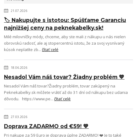
21.07.2026
🏷️ Nakupujte s istotou: Spúšťame Garanciu
najnižšej ceny na peknekabelky.sk!
Milé milovníčky módy, chceme, aby ste mali z nákupu u nás nielen
obrovskú radosť, ale aj stopercentnú istotu, že za svoj vysnívaný
kúsok neplatíte zb...
čítať celé
18.06.2026
Nesadol Vám náš tovar? Žiadny problém 💙
Nesadol Vám náš tovar?Žiadny problém, tovar zakúpený na
Peknekabelky.sk môžete vrátiť až do 31 dní od nákupu bez udania
dôvodu. https://www.pe...
čítať celé
27.03.2026
Doprava ZADARMO od €59! 💙
Pri nakupe za 59 Euro je doprava úplne ZADARMO! ❤️ Je to také