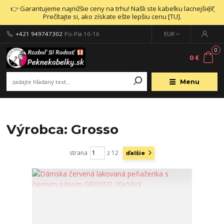
👉 Garantujeme najnižšie ceny na trhu! Našli ste kabelku lacnejšie?
Prečítajte si, ako získate ešte lepšiu cenu [TU].
+421 949747302
Po-Pia 10-16
EUR
0
0 €
Menu
Výrobca: Grosso
strana
z 12
ďalšie