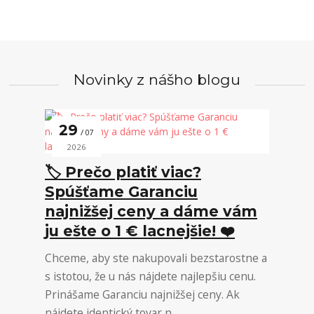
Novinky z nášho blogu
29
07
2026
🏷️ Prečo platiť viac?
Spúšťame Garanciu
najnižšej ceny a dáme vám
ju ešte o 1 € lacnejšie! ❤️
Chceme, aby ste nakupovali bezstarostne a
s istotou, že u nás nájdete najlepšiu cenu.
Prinášame Garanciu najnižšej ceny. Ak
nájdete identický tovar n...