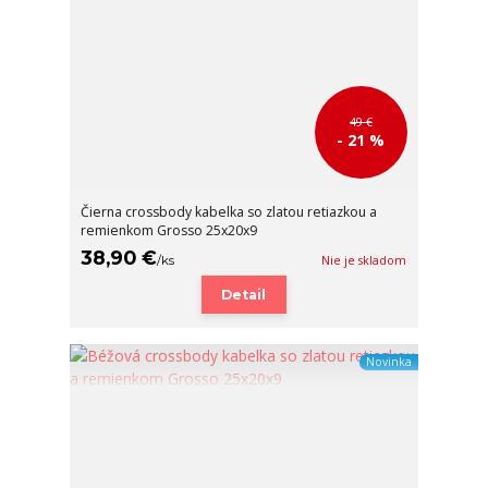
49 €
- 21 %
Čierna crossbody kabelka so zlatou retiazkou a
remienkom Grosso 25x20x9
38,90 €
/
ks
Nie je skladom
Detail
Novinka