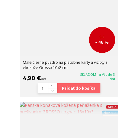
9 €
- 46 %
Malé čierne puzdro na platobné karty a vizitky z
ekokože Grosso 10x8 cm
SKLADOM - u Vás do 3
4,90 €
/
ks
dní
Pridať do košíka
Akcia
Novinka