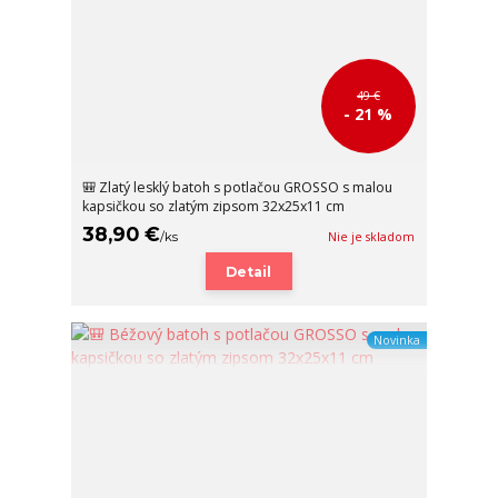
49 €
- 21 %
🎒 Zlatý lesklý batoh s potlačou GROSSO s malou
kapsičkou so zlatým zipsom 32x25x11 cm
38,90 €
/
ks
Nie je skladom
Detail
Novinka