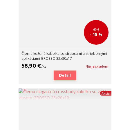
69 €
- 15 %
Čierna kožená kabelka so strapcami a striebornými
aplikáciami GROSSO 32x30x17
58,90 €
/
ks
Nie je skladom
Detail
Akcia