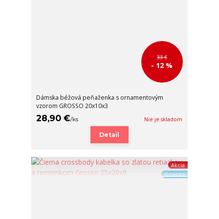
33 €
- 12 %
Dámska béžová peňaženka s ornamentovým
vzorom GROSSO 20x10x3
28,90 €
/
ks
Nie je skladom
Detail
Akcia
Novinka