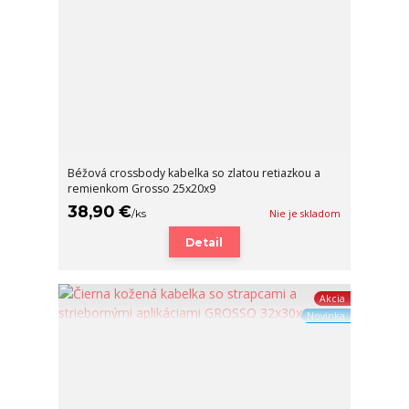
Béžová crossbody kabelka so zlatou retiazkou a
remienkom Grosso 25x20x9
38,90 €
/
ks
Nie je skladom
Detail
Akcia
Novinka