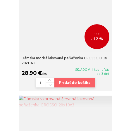
33 €
- 12 %
Dámska modrá lakovaná peňaženka GROSSO Blue
20x10x3
SKLADOM 1 kus - u Vás
28,90 €
/
ks
do 3 dní
Pridať do košíka