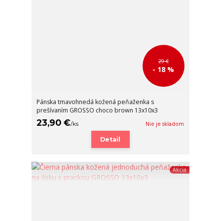
29 €
- 18 %
Pánska tmavohnedá kožená peňaženka s
prešívaním GROSSO choco brown 13x10x3
23,90 €
/
ks
Nie je skladom
Detail
Akcia