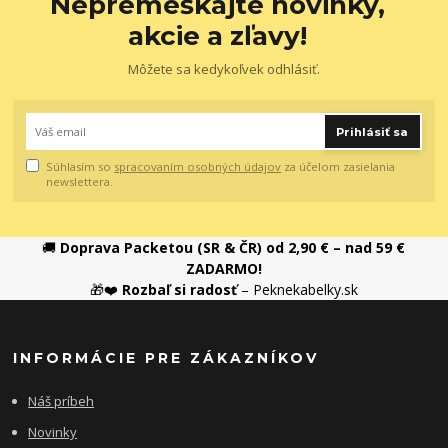
Nepremeškajte novinky,
akcie a zľavy!
Môžete sa kedykoľvek odhlásiť.
Prihlásiť sa
Súhlasím so
spracovaním osobných údajov
za účelom zasielania
newslettera.
🚚
Doprava Packetou (SR & ČR) od 2,90 € – nad 59 €
ZADARMO!
🎁❤️
Rozbaľ si radosť
– Peknekabelky.sk
INFORMÁCIE PRE ZÁKAZNÍKOV
Náš príbeh
Novinky