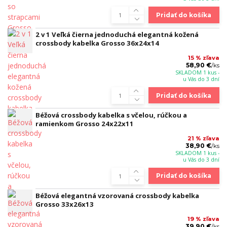
Pridať do košíka
2 v 1 Veľká čierna jednoduchá elegantná kožená
crossbody kabelka Grosso 36x24x14
15 % zľava
58,90 €
/
ks
SKLADOM 1 kus -
u Vás do 3 dní
Pridať do košíka
Béžová crossbody kabelka s včelou, rúčkou a
ramienkom Grosso 24x22x11
21 % zľava
38,90 €
/
ks
SKLADOM 1 kus -
u Vás do 3 dní
Pridať do košíka
Béžová elegantná vzorovaná crossbody kabelka
Grosso 33x26x13
19 % zľava
39,90 €
/
ks