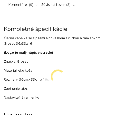
Komentáre
0
Súvisiaci tovar
8
Kompletné špecifikácie
Čierna kabelka so zipsami a príveskom s rúčkou a ramienkom
Grosso 36x33x16
(Logo je malý nápis v strede)
Značka: Grosso
Materiál: eko koža
Rozmery: 36cm x 33cm x 16cm
Zapínanie: zips
Nastaviteľné ramienko
Parametre