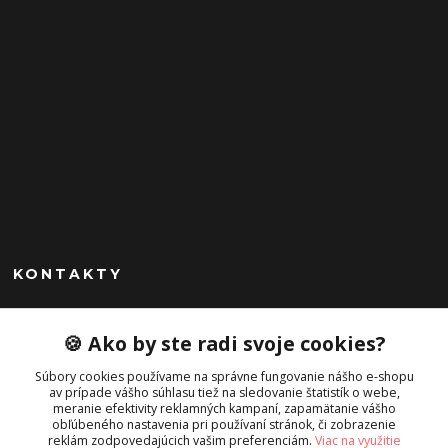
KONTAKTY
Peknekabelky.sk
🍪 Ako by ste radi svoje cookies?
+421 949747302
Súbory cookies používame na správne fungovanie nášho e-shopu
Po-Pia 10-16
av prípade vášho súhlasu tiež na sledovanie štatistík o webe,
meranie efektivity reklamných kampaní, zapamätanie vášho
info@peknekabelky.sk
obľúbeného nastavenia pri používaní stránok, či zobrazenie
reklám zodpovedajúcich vašim preferenciám.
Viac na využitie