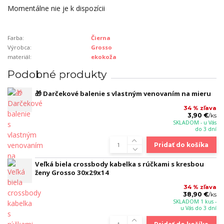
Momentálne nie je k dispozícii
Farba:
Čierna
Výrobca:
Grosso
materiál:
ekokoža
Podobné produkty
🎁 Darčekové balenie s vlastným venovaním na mieru
34 % zľava
3,90 €
/
ks
SKLADOM - u Vás
do 3 dní
Pridať do košíka
Veľká biela crossbody kabelka s rúčkami s kresbou
ženy Grosso 30x29x14
34 % zľava
38,90 €
/
ks
SKLADOM 1 kus -
u Vás do 3 dní