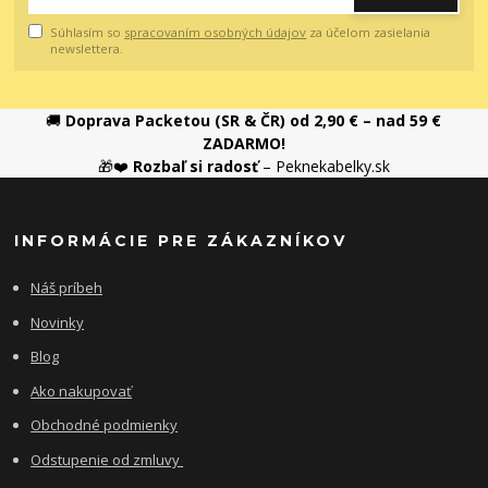
Súhlasím so
spracovaním osobných údajov
za účelom zasielania
newslettera.
🚚
Doprava Packetou (SR & ČR) od 2,90 € – nad 59 €
ZADARMO!
🎁❤️
Rozbaľ si radosť
– Peknekabelky.sk
INFORMÁCIE PRE ZÁKAZNÍKOV
Náš príbeh
Novinky
Blog
Ako nakupovať
Obchodné podmienky
Odstupenie od zmluvy