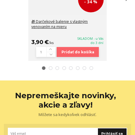
- 34 %
🎁 Darčekové balenie s vlastným
Veľká biela cr
venovaním na mieru
s kresbou žen
SKLADOM - u Vás
3,90 €
38,90 €
/
ks
do 3 dní
/
k
Pridať do košíka
Nepremeškajte novinky,
akcie a zľavy!
Môžete sa kedykoľvek odhlásiť.
Prihlásiť sa