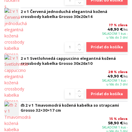
Pridať do košíka
2 v 1 Červená jednoduchá elegantná kožená
crossbody kabelka Grosso 30x20x14
17 % zľava
48,90 €
/
ks
SKLADOM 1 kus -
u Vás do 3 dní
Pridať do košíka
2 v 1 Svetlohnedá cappuccino elegantná kožená
crossbody kabelka Grosso 30x26x10
28 % zľava
49,90 €
/
ks
SKLADOM 1 kus -
u Vás do 3 dní
Pridať do košíka
👜 2 v 1 Tmavomodrá kožená kabelka so strapcami
Grosso 32×30×17 cm
15 % zľava
58,90 €
/
ks
SKLADOM 1 kus -
u Vás do 3 dní