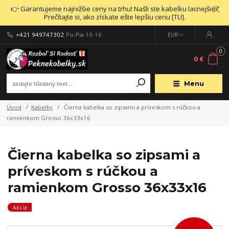
👉 Garantujeme najnižšie ceny na trhu! Našli ste kabelku lacnejšie?
Prečítajte si, ako získate ešte lepšiu cenu [TU].
+421 949747302
Po-Pia 10-16
EUR
0
0 €
Menu
Úvod
Kabelky
Čierna kabelka so zipsami a príveskom s rúčkou a
ramienkom Grosso 36x33x16
Čierna kabelka so zipsami a
príveskom s rúčkou a
ramienkom Grosso 36x33x16
Akcia