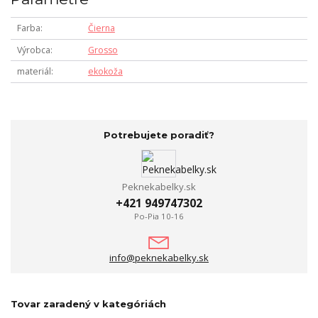
Farba
Čierna
Výrobca
Grosso
materiál
ekokoža
Potrebujete poradiť?
Peknekabelky.sk
+421 949747302
Po-Pia 10-16
info@peknekabelky.sk
Tovar zaradený v kategóriách