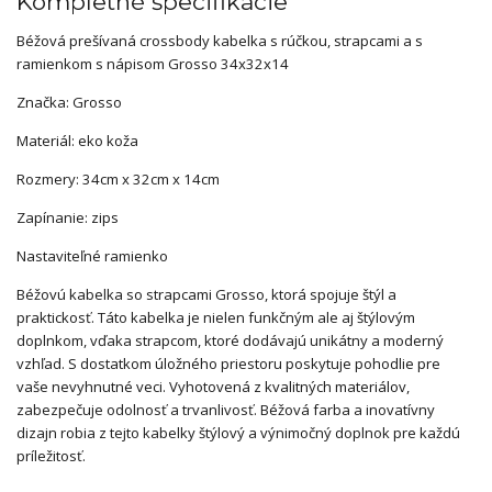
Kompletné špecifikácie
Béžová prešívaná crossbody kabelka s rúčkou, strapcami a s
ramienkom s nápisom Grosso 34x32x14
Značka: Grosso
Materiál: eko koža
Rozmery: 34cm x 32cm x 14cm
Zapínanie: zips
Nastaviteľné ramienko
Béžovú kabelka so strapcami Grosso, ktorá spojuje štýl a
praktickosť. Táto kabelka je nielen funkčným ale aj štýlovým
doplnkom, vďaka strapcom, ktoré dodávajú unikátny a moderný
vzhľad. S dostatkom úložného priestoru poskytuje pohodlie pre
vaše nevyhnutné veci. Vyhotovená z kvalitných materiálov,
zabezpečuje odolnosť a trvanlivosť. Béžová farba a inovatívny
dizajn robia z tejto kabelky štýlový a výnimočný doplnok pre každú
príležitosť.