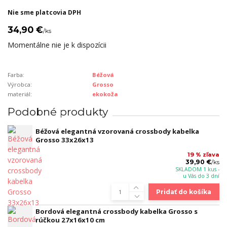
Nie sme platcovia DPH
34,90 €
/
ks
Momentálne nie je k dispozícii
Farba:
Béžová
Výrobca:
Grosso
materiál:
ekokoža
Podobné produkty
Béžová elegantná vzorovaná crossbody kabelka
Grosso 33x26x13
19 % zľava
39,90 €
/
ks
SKLADOM 1 kus -
u Vás do 3 dní
Pridať do košíka
Bordová elegantná crossbody kabelka Grosso s
rúčkou 27x16x10 cm