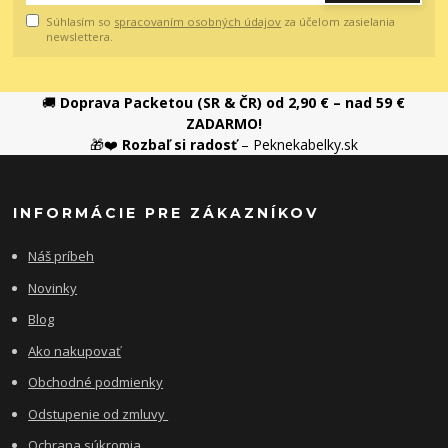
Súhlasím so
spracovaním osobných údajov
za účelom zasielania
newslettera.
🚚
Doprava Packetou (SR & ČR) od 2,90 € – nad 59 €
ZADARMO!
🎁❤️
Rozbaľ si radosť
– Peknekabelky.sk
INFORMÁCIE PRE ZÁKAZNÍKOV
Náš príbeh
Novinky
Blog
Ako nakupovať
Obchodné podmienky
Odstupenie od zmluvy
Ochrana súkromia