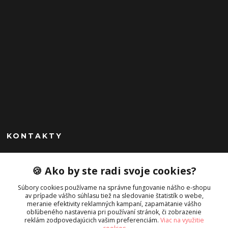
KONTAKTY
Peknekabelky.sk
🍪 Ako by ste radi svoje cookies?
+421 949747302
Súbory cookies používame na správne fungovanie nášho e-shopu
Po-Pia 10-16
av prípade vášho súhlasu tiež na sledovanie štatistík o webe,
meranie efektivity reklamných kampaní, zapamätanie vášho
info@peknekabelky.sk
obľúbeného nastavenia pri používaní stránok, či zobrazenie
reklám zodpovedajúcich vašim preferenciám.
Viac na využitie