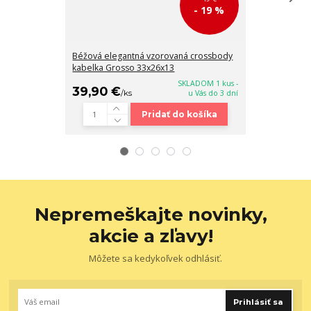
- 19 %
Béžová elegantná vzorovaná crossbody
Veľká biela cr
kabelka Grosso 33x26x13
s kresbou žen
SKLADOM 1 kus -
39,90 €
38,90 €
/
ks
u Vás do 3 dní
/
k
Pridať do košíka
Nepremeškajte novinky,
akcie a zľavy!
Môžete sa kedykoľvek odhlásiť.
Prihlásiť sa