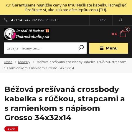
👉 Garantujeme najnižšie ceny na trhu! Našli ste kabelku lacnejšie?
Prečítajte si, ako získate ešte lepšiu cenu [TU].
+421 949747302
Po-Pia 10-16
EUR
0
0 €
Menu
Úvod
Kabelky
Béžová prešívaná crossbody kabelka s rúčkou, strapcami
a s ramienkom s nápisom Grosso 34x32x14
Béžová prešívaná crossbody
kabelka s rúčkou, strapcami a
s ramienkom s nápisom
Grosso 34x32x14
Akcia