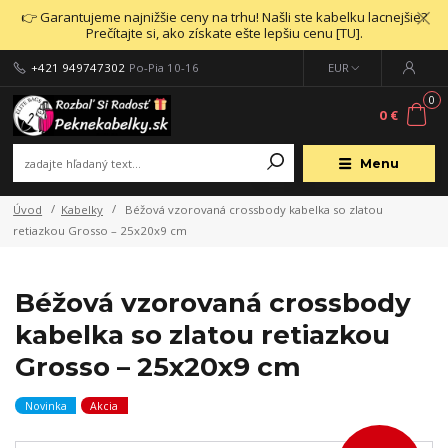
👉 Garantujeme najnižšie ceny na trhu! Našli ste kabelku lacnejšie?
Prečítajte si, ako získate ešte lepšiu cenu [TU].
+421 949747302
Po-Pia 10-16
EUR
0
0 €
Menu
Úvod
Kabelky
Béžová vzorovaná crossbody kabelka so zlatou
retiazkou Grosso – 25x20x9 cm
Béžová vzorovaná crossbody
kabelka so zlatou retiazkou
Grosso – 25x20x9 cm
Novinka
Akcia