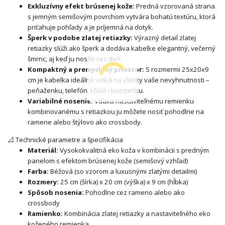
Exkluzívny efekt brúsenej kože:
Predná vzorovaná strana
s jemným semišovým povrchom vytvára bohatú textúru, ktorá
priťahuje pohľady a je príjemná na dotyk.
Šperk v podobe zlatej retiazky:
Výrazný detail zlatej
retiazky slúži ako šperk a dodáva kabelke elegantný, večerný
šmrnc, aj keď ju nosíte cez deň.
Kompaktný a premyslený priestor:
S rozmermi 25x20x9
cm je kabelka ideálne veľká na všetky vaše nevyhnutnosti –
peňaženku, telefón, kľúče i kozmetiku.
Variabilné nosenie:
Vďaka nastaviteľnému remienku
kombinovanému s retiazkou ju môžete nosiť pohodlne na
ramene alebo štýlovo ako crossbody.
📐 Technické parametre a špecifikácia
Materiál:
Vysokokvalitná eko koža v kombinácii s predným
panelom s efektom brúsenej kože (semišový vzhľad)
Farba:
Béžová (so vzorom a luxusnými zlatými detailmi)
Rozmery:
25 cm (šírka) x 20 cm (výška) x 9 cm (hĺbka)
Spôsob nosenia:
Pohodlne cez rameno alebo ako
crossbody
Ramienko:
Kombinácia zlatej retiazky a nastaviteľného eko
koženého remienka