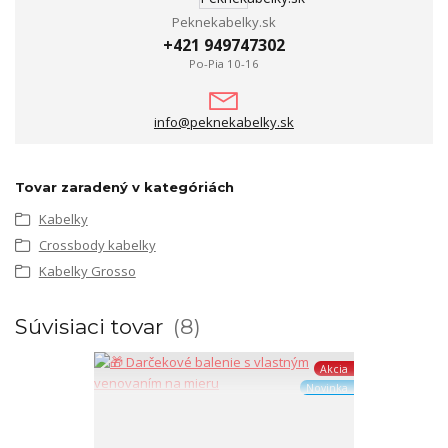
Peknekabelky.sk
+421 949747302
Po-Pia 10-16
info@peknekabelky.sk
Tovar zaradený v kategóriách
Kabelky
Crossbody kabelky
Kabelky Grosso
Súvisiaci tovar
8
Akcia
Novinka