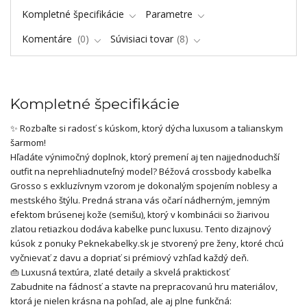
Kompletné špecifikácie
Parametre
Komentáre
0
Súvisiaci tovar
8
Kompletné špecifikácie
✨ Rozbaľte si radosť s kúskom, ktorý dýcha luxusom a talianskym
šarmom!
Hľadáte výnimočný doplnok, ktorý premení aj ten najjednoduchší
outfit na neprehliadnuteľný model? Béžová crossbody kabelka
Grosso s exkluzívnym vzorom je dokonalým spojením noblesy a
mestského štýlu. Predná strana vás očarí nádherným, jemným
efektom brúsenej kože (semišu), ktorý v kombinácii so žiarivou
zlatou retiazkou dodáva kabelke punc luxusu. Tento dizajnový
kúsok z ponuky Peknekabelky.sk je stvorený pre ženy, ktoré chcú
vyčnievať z davu a dopriať si prémiový vzhľad každý deň.
👜 Luxusná textúra, zlaté detaily a skvelá praktickosť
Zabudnite na fádnosť a stavte na prepracovanú hru materiálov,
ktorá je nielen krásna na pohľad, ale aj plne funkčná: