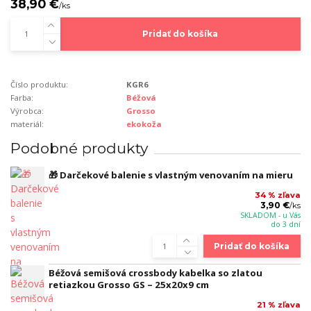
38,90 €
/
ks
Pridať do košíka
Číslo produktu:
KGR6
Farba:
Béžová
Výrobca:
Grosso
materiál:
ekokoža
Podobné produkty
🎁 Darčekové balenie s vlastným venovaním na mieru
34 % zľava
3,90 €
/
ks
SKLADOM - u Vás
do 3 dní
Pridať do košíka
Béžová semišová crossbody kabelka so zlatou
retiazkou Grosso GS – 25x20x9 cm
21 % zľava