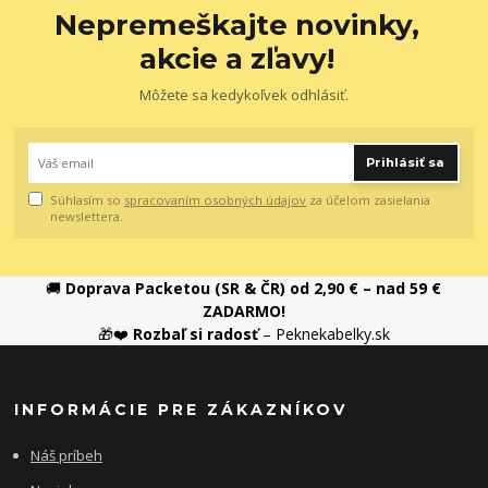
Nepremeškajte novinky,
akcie a zľavy!
Môžete sa kedykoľvek odhlásiť.
Prihlásiť sa
Súhlasím so
spracovaním osobných údajov
za účelom zasielania
newslettera.
🚚
Doprava Packetou (SR & ČR) od 2,90 € – nad 59 €
ZADARMO!
🎁❤️
Rozbaľ si radosť
– Peknekabelky.sk
INFORMÁCIE PRE ZÁKAZNÍKOV
Náš príbeh