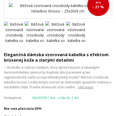
49 €
- 21 %
Elegantná dámska vzorovaná kabelka s efektom
brúsenej kože a zlatými detailmi
✨ Rozbaľte si radosť s kúskom, ktorý dýcha luxusom a talianskym
šarmom!Hľadáte výnimočný doplnok, ktorý premení aj ten
najjednoduchší outfit na neprehliadnuteľný model? Béžová crossbody
kabelka Grosso s exkluzívnym vzorom je dokonalým spojením noblesy a
mestského štýlu. Predná strana vás očarí nádhe...
celý popis
Dostupnosť
SKLADOM 1 kus - u Vás do 3 dní
Nie sme platcovia DPH