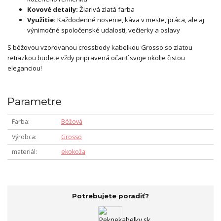
Kovové detaily:
Žiarivá zlatá farba
Využitie:
Každodenné nosenie, káva v meste, práca, ale aj
výnimočné spoločenské udalosti, večierky a oslavy
S béžovou vzorovanou crossbody kabelkou Grosso so zlatou
retiazkou budete vždy pripravená očariť svoje okolie čistou
eleganciou!
Parametre
Farba
Béžová
Výrobca
Grosso
materiál
ekokoža
Potrebujete poradiť?