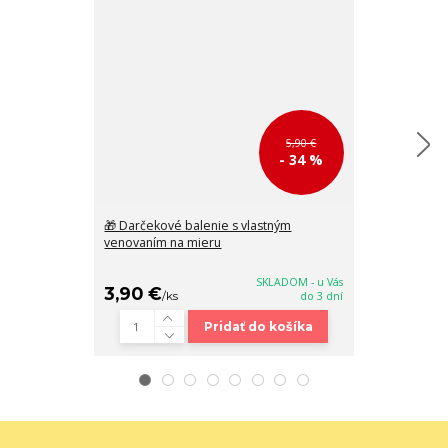
5,90 €
- 34 %
🎁 Darčekové balenie s vlastným
Béžová semišo
venovaním na mieru
zlatou retiaz
SKLADOM - u Vás
3,90 €
38,90 €
/
ks
do 3 dní
/
k
Pridať do košíka