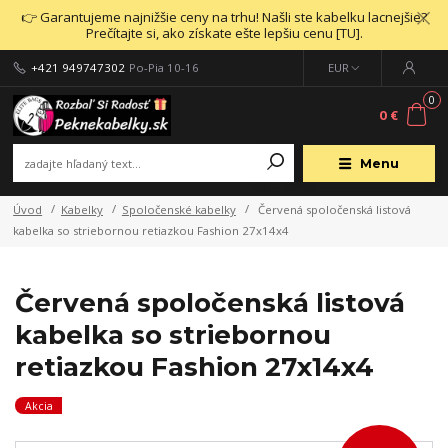
👉 Garantujeme najnižšie ceny na trhu! Našli ste kabelku lacnejšie?
Prečítajte si, ako získate ešte lepšiu cenu [TU].
+421 949747302
Po-Pia 10-16
EUR
0
0 €
Menu
Úvod
Kabelky
Spoločenské kabelky
Červená spoločenská listová
kabelka so striebornou retiazkou Fashion 27x14x4
Červená spoločenská listová
kabelka so striebornou
retiazkou Fashion 27x14x4
Akcia