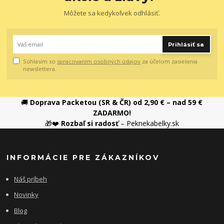
Môžete sa kedykoľvek odhlásiť.
Prihlásiť sa
Súhlasím so
spracovaním osobných údajov
za účelom zasielania
newslettera.
🚚
Doprava Packetou (SR & ČR) od 2,90 € – nad 59 €
ZADARMO!
🎁❤️
Rozbaľ si radosť
– Peknekabelky.sk
INFORMÁCIE PRE ZÁKAZNÍKOV
Náš príbeh
Novinky
Blog