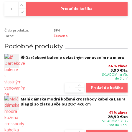
Pridať do košíka
Číslo produktu:
SP4
Farba:
Červená
Podobné produkty
🎁 Darčekové balenie s vlastným venovaním na mieru
34 % zľava
3,90 €
/
ks
SKLADOM - u Vás
do 3 dní
Pridať do košíka
Malá dámska modrá kožená crossbody kabelka Laura
Biaggi so zlatou včelou 20x14x6 cm
41 % zľava
28,90 €
/
ks
SKLADOM 1 kus -
u Vás do 3 dní