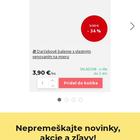
5,90 €
- 34 %
🎁 Darčekové balenie s vlastným
Malá dámska 
venovaním na mieru
kabelka Laura 
20x14x6 cm
SKLADOM - u Vás
3,90 €
28,90 €
/
ks
do 3 dní
/
k
Pridať do košíka
Nepremeškajte novinky,
akcie a zľavy!