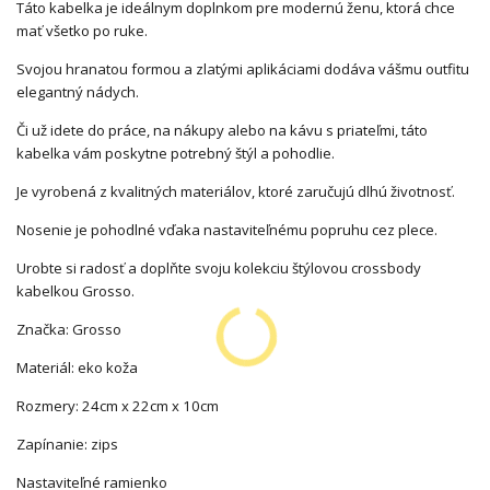
Táto kabelka je ideálnym doplnkom pre modernú ženu, ktorá chce
mať všetko po ruke.
Svojou hranatou formou a zlatými aplikáciami dodáva vášmu outfitu
elegantný nádych.
Či už idete do práce, na nákupy alebo na kávu s priateľmi, táto
kabelka vám poskytne potrebný štýl a pohodlie.
Je vyrobená z kvalitných materiálov, ktoré zaručujú dlhú životnosť.
Nosenie je pohodlné vďaka nastaviteľnému popruhu cez plece.
Urobte si radosť a doplňte svoju kolekciu štýlovou crossbody
kabelkou Grosso.
Značka: Grosso
Materiál: eko koža
Rozmery: 24cm x 22cm x 10cm
Zapínanie: zips
Nastaviteľné ramienko