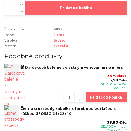
Pridať do košíka
Číslo produktu:
GR26
Farba:
Čierna
Výrobca:
Grosso
materiál:
ekokoža
Podobné produkty
🎁 Darčekové balenie s vlastným venovaním na mieru
34 % zľava
3,90 €
/
ks
SKLADOM - u Vás
do 3 dní
Pridať do košíka
Čierna crossbody kabelka s farebnou potlačou s
rúčkou GROSSO 24x22x10
38,90 €
/
ks
SKLADOM 1 kus -
u Vás do 3 dní