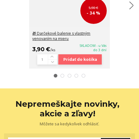
5,90 €
- 34 %
🎁 Darčekové balenie s vlastným
Väčšia biela 
venovaním na mieru
rúčkami a kap
SKLADOM - u Vás
3,90 €
48,90 €
/
ks
do 3 dní
/
k
Pridať do košíka
Nepremeškajte novinky,
akcie a zľavy!
Môžete sa kedykoľvek odhlásiť.