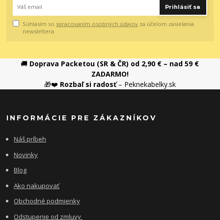
Prihlásiť sa
Súhlasím so
spracovaním osobných údajov
za účelom zasielania
newslettera.
🚚
Doprava Packetou (SR & ČR) od 2,90 € – nad 59 €
ZADARMO!
🎁❤️
Rozbaľ si radosť
– Peknekabelky.sk
INFORMÁCIE PRE ZÁKAZNÍKOV
Náš príbeh
Novinky
Blog
Ako nakupovať
Obchodné podmienky
Odstupenie od zmluvy