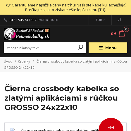
👉 Garantujeme najnižšie ceny na trhu! Našli ste kabelku lacnejšie?
Prečítajte si, ako získate ešte lepšiu cenu [TU].
+421 949747302
Po-Pia 10-16
EUR
0
0 €
Menu
Úvod
Kabelky
Čierna crossbody kabelka so zlatými aplikáciami s rúčkou
GROSSO 24x22x10
Čierna crossbody kabelka so
zlatými aplikáciami s rúčkou
GROSSO 24x22x10
49 €