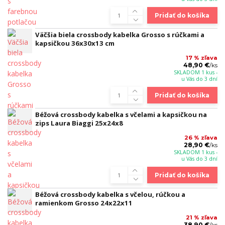
Pridať do košíka
Väčšia biela crossbody kabelka Grosso s rúčkami a
kapsičkou 36x30x13 cm
17 % zľava
48,90 €
/
ks
SKLADOM 1 kus -
u Vás do 3 dní
Pridať do košíka
Béžová crossbody kabelka s včelami a kapsičkou na
zips Laura Biaggi 25x24x8
26 % zľava
28,90 €
/
ks
SKLADOM 1 kus -
u Vás do 3 dní
Pridať do košíka
Béžová crossbody kabelka s včelou, rúčkou a
ramienkom Grosso 24x22x11
21 % zľava
38,90 €