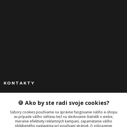
KONTAKTY
Peknekabelky.sk
🍪 Ako by ste radi svoje cookies?
+421 949747302
Súbory cookies používame na správne fungovanie nášho e-shopu
Po-Pia 10-16
av prípade vášho súhlasu tiež na sledovanie štatistík o webe,
meranie efektivity reklamných kampaní, zapamätanie vášho
info@peknekabelky.sk
obľúbeného nastavenia pri používaní stránok, či zobrazenie