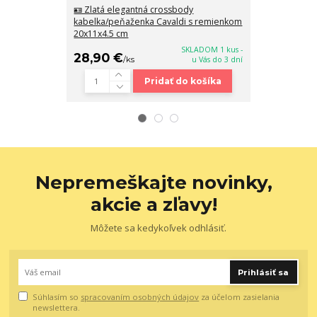
🪪 Zlatá elegantná crossbody
Menšia béžov
kabelka/peňaženka Cavaldi s remienkom
kabelka so zl
20x11x4.5 cm
24x19x13
SKLADOM 1 kus -
28,90 €
38,90 €
/
ks
u Vás do 3 dní
/
k
Pridať do košíka
Nepremeškajte novinky,
akcie a zľavy!
Môžete sa kedykoľvek odhlásiť.
Prihlásiť sa
Súhlasím so
spracovaním osobných údajov
za účelom zasielania
newslettera.