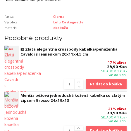
Farba:
Čierna
Výrobca:
Lulu Castagnette
materiál:
ekokoža
Podobné produkty
🪪 Zlatá elegantná crossbody kabelka/peňaženka
Cavaldi s remienkom 20x11x4.5 cm
17 % zľava
28,90 €
/
ks
SKLADOM 1 kus -
u Vás do 3 dní
Pridať do košíka
Menšia béžová jednoduchá kožená kabelka so zlatým
zipsom Grosso 24x19x13
21 % zľava
38,90 €
/
ks
SKLADOM 1 kus -
u Vás do 3 dní
Pridať do košíka