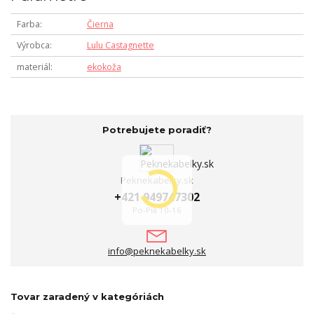
Farba
Čierna
Výrobca
Lulu Castagnette
materiál
ekokoža
Potrebujete poradiť?
Peknekabelky.sk
+421 949747302
Po-Pia 10-16
info@peknekabelky.sk
Tovar zaradený v kategóriách