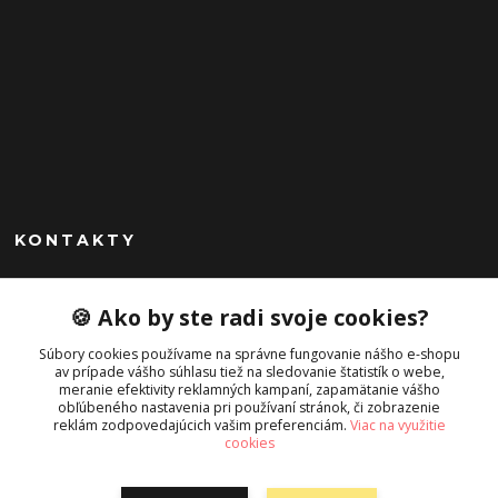
KONTAKTY
Peknekabelky.sk
🍪 Ako by ste radi svoje cookies?
+421 949747302
Súbory cookies používame na správne fungovanie nášho e-shopu
Po-Pia 10-16
av prípade vášho súhlasu tiež na sledovanie štatistík o webe,
meranie efektivity reklamných kampaní, zapamätanie vášho
info@peknekabelky.sk
obľúbeného nastavenia pri používaní stránok, či zobrazenie
reklám zodpovedajúcich vašim preferenciám.
Viac na využitie
cookies