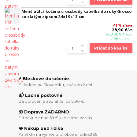
Menšia žltá kožená crossbody kabelka do ruky Grosso
so zlatým zipsom 24x19x13 cm
41 % zľava
28,90 €
/
ks
SKLADOM 1 kus -
u Vás do 3 dní
Pridať do košíka
⚡ Bleskové doručenie
Skladom na Slovensku, u vás do 2 dní.
📬 Lacné poštovné
Za doručenie zaplatíte iba 2,90 €.
🎁 Doprava ZADARMO
Pri nákupe nad 59 € ju platíme za vás.
❤️ Nákup bez rizika
Až 31 dní na výmenu. Urobte si radosť! 👜