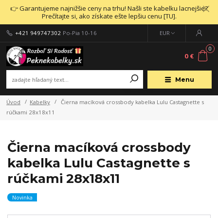
👉 Garantujeme najnižšie ceny na trhu! Našli ste kabelku lacnejšie?
Prečítajte si, ako získate ešte lepšiu cenu [TU].
+421 949747302
Po-Pia 10-16
EUR
0
0 €
Menu
Úvod
Kabelky
Čierna macíková crossbody kabelka Lulu Castagnette s
rúčkami 28x18x11
Čierna macíková crossbody
kabelka Lulu Castagnette s
rúčkami 28x18x11
Novinka