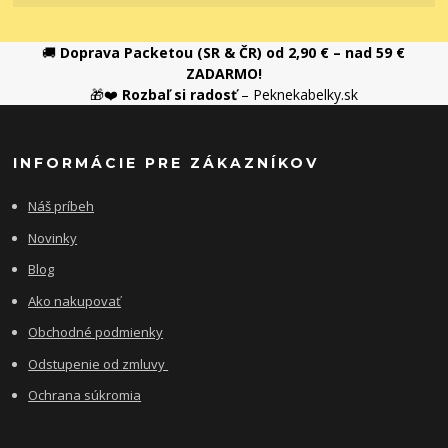
🚚
Doprava Packetou (SR & ČR) od 2,90 € – nad 59 €
ZADARMO!
🎁❤️
Rozbaľ si radosť
– Peknekabelky.sk
INFORMÁCIE PRE ZÁKAZNÍKOV
Náš príbeh
Novinky
Blog
Ako nakupovať
Obchodné podmienky
Odstupenie od zmluvy
Ochrana súkromia