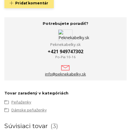
Pridať komentár
Potrebujete poradiť?
Peknekabelky.sk
+421 949747302
Po-Pia 10-16
info@peknekabelky.sk
Tovar zaradený v kategóriách
Peňaženky
Dámske peňaženky
Súvisiaci tovar
3