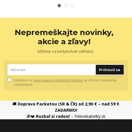
Nepremeškajte novinky,
akcie a zľavy!
Môžete sa kedykoľvek odhlásiť.
Prihlásiť sa
Súhlasím so
spracovaním osobných údajov
za účelom zasielania
newslettera.
🚚
Doprava Packetou (SR & ČR) od 2,90 € – nad 59 €
ZADARMO!
🎁❤️
Rozbaľ si radosť
– Peknekabelky.sk