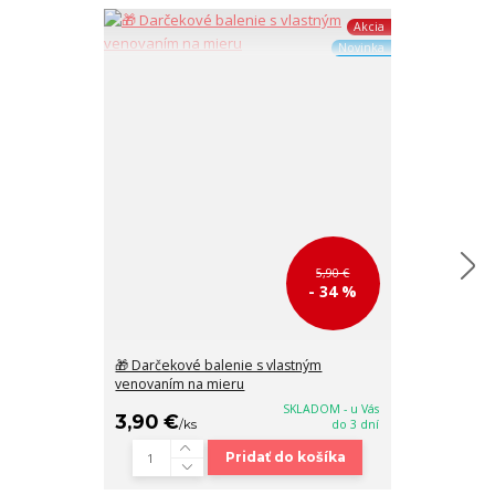
Akcia
Novinka
5,90 €
- 34 %
🎁 Darčekové balenie s vlastným
Malá dámska 
venovaním na mieru
Peterson 10x8
SKLADOM - u Vás
3,90 €
18,90 €
/
ks
do 3 dní
/
ks
Pridať do košíka