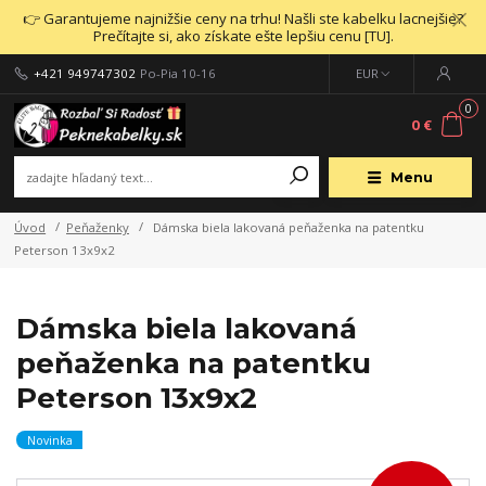
👉 Garantujeme najnižšie ceny na trhu! Našli ste kabelku lacnejšie?
Prečítajte si, ako získate ešte lepšiu cenu [TU].
+421 949747302
Po-Pia 10-16
EUR
0
0 €
Menu
Úvod
Peňaženky
Dámska biela lakovaná peňaženka na patentku
Peterson 13x9x2
Dámska biela lakovaná
peňaženka na patentku
Peterson 13x9x2
Novinka