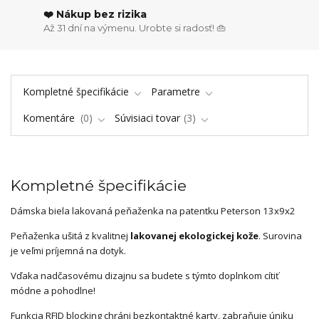
❤️ Nákup bez rizika
Až 31 dní na výmenu. Urobte si radosť! 👜
Kompletné špecifikácie
Parametre
Komentáre
0
Súvisiaci tovar
3
Kompletné špecifikácie
Dámska biela lakovaná peňaženka na patentku Peterson 13x9x2
Peňaženka ušitá z kvalitnej
lakovanej ekologickej kože
. Surovina
je veľmi príjemná na dotyk.
Vďaka nadčasovému dizajnu sa budete s týmto doplnkom cítiť
módne a pohodlne!
Funkcia RFID blocking chráni bezkontaktné karty, zabraňuje úniku