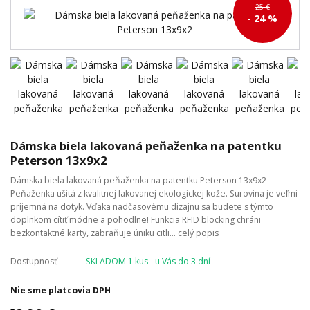
25 €
- 24 %
Dámska biela lakovaná peňaženka na patentku
Peterson 13x9x2
Dámska biela lakovaná peňaženka na patentku Peterson 13x9x2
Peňaženka ušitá z kvalitnej lakovanej ekologickej kože. Surovina je veľmi
príjemná na dotyk. Vďaka nadčasovému dizajnu sa budete s týmto
doplnkom cítiť módne a pohodlne! Funkcia RFID blocking chráni
bezkontaktné karty, zabraňuje úniku citli...
celý popis
Dostupnosť
SKLADOM 1 kus - u Vás do 3 dní
Nie sme platcovia DPH