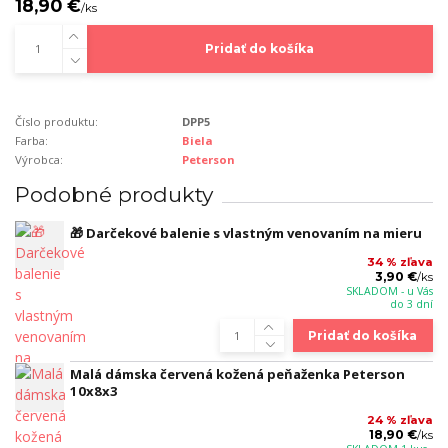
18,90 €
/
ks
Pridať do košíka
Číslo produktu:
DPP5
Farba:
Biela
Výrobca:
Peterson
Podobné produkty
🎁 Darčekové balenie s vlastným venovaním na mieru
34 % zľava
3,90 €
/
ks
SKLADOM - u Vás
do 3 dní
Pridať do košíka
Malá dámska červená kožená peňaženka Peterson
10x8x3
24 % zľava
18,90 €
/
ks