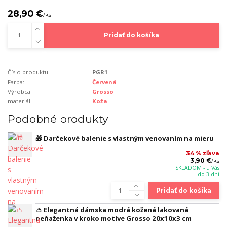
28,90 €
/
ks
Pridať do košíka
Číslo produktu:
PGR1
Farba:
Červená
Výrobca:
Grosso
materiál:
Koža
Podobné produkty
🎁 Darčekové balenie s vlastným venovaním na mieru
34 % zľava
3,90 €
/
ks
SKLADOM - u Vás
do 3 dní
Pridať do košíka
👛 Elegantná dámska modrá kožená lakovaná
peňaženka v kroko motíve Grosso 20x10x3 cm