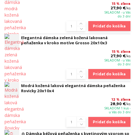
15 % zľava
27,90 €
/
ks
SKLADOM - u Vás
do 3 dní
Pridať do košíka
Elegantná dámska zelená kožená lakovaná
peňaženka v kroko motíve Grosso 20x10x3
15 % zľava
27,90 €
/
ks
SKLADOM - u Vás
do 3 dní
Pridať do košíka
Modrá kožená laková elegantná dámska peňaženka
Rovicky 20x10x4
12 % zľava
28,90 €
/
ks
SKLADOM 1 kus -
u Vás do 3 dní
Pridať do košíka
👛 Dámska béžová peňaženka s kvetinovým vzorom so