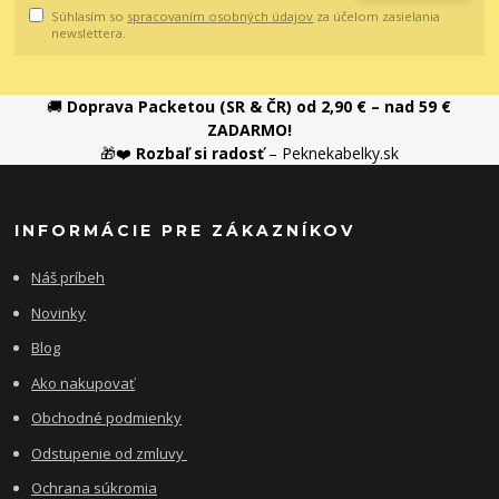
Súhlasím so
spracovaním osobných údajov
za účelom zasielania
newslettera.
🚚
Doprava Packetou (SR & ČR) od 2,90 € – nad 59 €
ZADARMO!
🎁❤️
Rozbaľ si radosť
– Peknekabelky.sk
INFORMÁCIE PRE ZÁKAZNÍKOV
Náš príbeh
Novinky
Blog
Ako nakupovať
Obchodné podmienky
Odstupenie od zmluvy
Ochrana súkromia