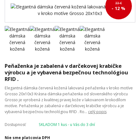
33 €
- 12 %
Peňaženka je zabalená v darčekovej krabičke
výrobcu a je vybavená bezpečnou technológiou
RFID .
Elegantná dámska červená kožená lakovaná peňaženka v kroko motíve
Grosso 20x10x3 Krásna dámska peňaženka od slovenského výrobcu
Grosso je vyrobená z kvalitnej pravej kože v lakovanom krokodílom
motíve. Peňaženka je zabalená v darčekovej krabičke výrobcu a je
vybavená bezpečnou technológiou RFID . Ro...
celý popis
Dostupnosť
SKLADOM 1 kus - u Vás do 3 dní
Nie sme platcovia DPH