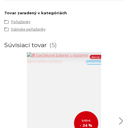
Tovar zaradený v kategóriách
Peňaženky
Dámske peňaženky
Súvisiaci tovar
5
Akcia
Novinka
5,90 €
- 34 %