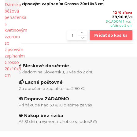
zipsovým zapínaním Grosso 20x10x3 cm
12 % zľava
28,90 €
/
ks
SKLADOM 1 kus -
u Vás do 3 dní
Pridať do košíka
⚡ Bleskové doručenie
Skladom na Slovensku, u vás do 2 dní.
📬 Lacné poštovné
Za doručenie zaplatíte iba 2,90 €.
🎁 Doprava ZADARMO
Pri nákupe nad 59 € ju platíme za vás.
❤️ Nákup bez rizika
Až 31 dní na výmenu. Urobte si radosť! 👜