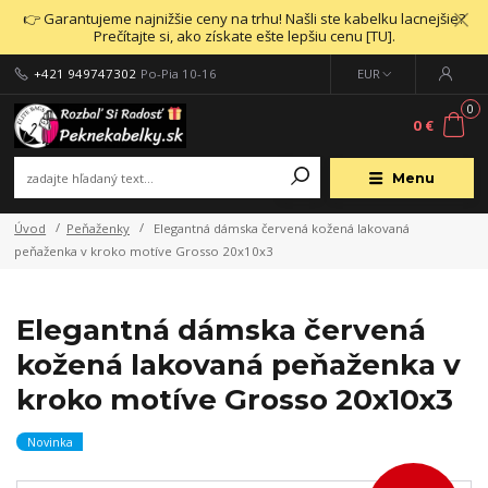
👉 Garantujeme najnižšie ceny na trhu! Našli ste kabelku lacnejšie?
Prečítajte si, ako získate ešte lepšiu cenu [TU].
+421 949747302
Po-Pia 10-16
EUR
0
0 €
Menu
Úvod
Peňaženky
Elegantná dámska červená kožená lakovaná
peňaženka v kroko motíve Grosso 20x10x3
Elegantná dámska červená
kožená lakovaná peňaženka v
kroko motíve Grosso 20x10x3
Novinka