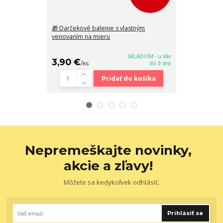
🎁 Darčekové balenie s vlastným
👛 Elegantná
venovaním na mieru
lakovaná peňa
Grosso 20x10
SKLADOM - u Vás
3,90 €
27,90 €
/
ks
do 3 dní
/
k
Pridať do košíka
Nepremeškajte novinky,
akcie a zľavy!
Môžete sa kedykoľvek odhlásiť.
Prihlásiť sa