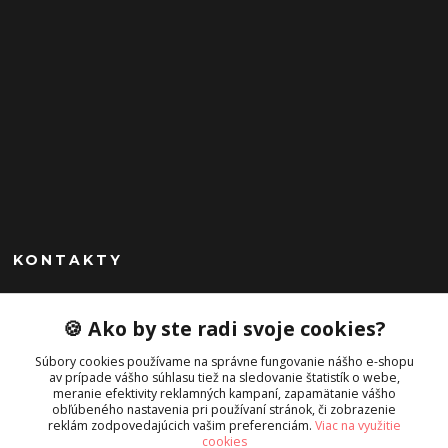
KONTAKTY
Peknekabelky.sk
🍪 Ako by ste radi svoje cookies?
+421 949747302
Súbory cookies používame na správne fungovanie nášho e-shopu
Po-Pia 10-16
av prípade vášho súhlasu tiež na sledovanie štatistík o webe,
meranie efektivity reklamných kampaní, zapamätanie vášho
info@peknekabelky.sk
obľúbeného nastavenia pri používaní stránok, či zobrazenie
reklám zodpovedajúcich vašim preferenciám.
Viac na využitie
cookies