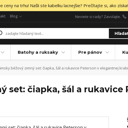
 ceny na trhu! Našli ste kabelku lacnejšie? Prečítajte si, ako získa
akt
Blog
Neviete si rady? Zavolajte.
Hľada
Batohy a ruksaky
Pre pánov
Ku
msky béžový zimný set: čiapka, šál a rukavice Peterson v elegantnej krab
set: čiapka, šál a rukavice 