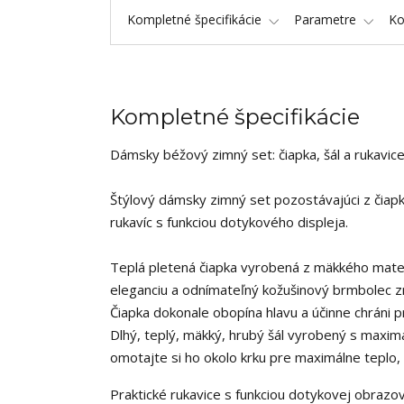
Kompletné špecifikácie
Parametre
K
Kompletné špecifikácie
Dámsky béžový zimný set: čiapka, šál a rukavic
Štýlový dámsky zimný set pozostávajúci z čiap
rukavíc s funkciou dotykového displeja.
Teplá pletená čiapka vyrobená z mäkkého mater
eleganciu a odnímateľný kožušinový brmbolec zn
Čiapka dokonale obopína hlavu a účinne chráni 
Dlhý, teplý, mäkký, hrubý šál vyrobený s maxim
omotajte si ho okolo krku pre maximálne teplo, 
Praktické rukavice s funkciou dotykovej obrazov