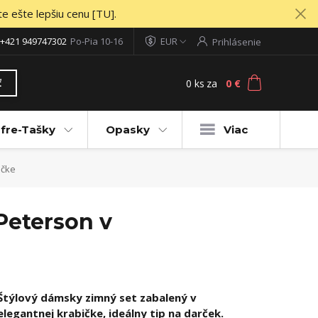
te ešte lepšiu cenu [TU].
+421 949747302
Po-Pia 10-16
EUR
Prihlásenie
0
ks
za
0 €
ť
fre-Tašky
Opasky
Viac
ičke
Peterson v
Štýlový dámsky zimný set zabalený v
elegantnej krabičke, ideálny tip na darček.