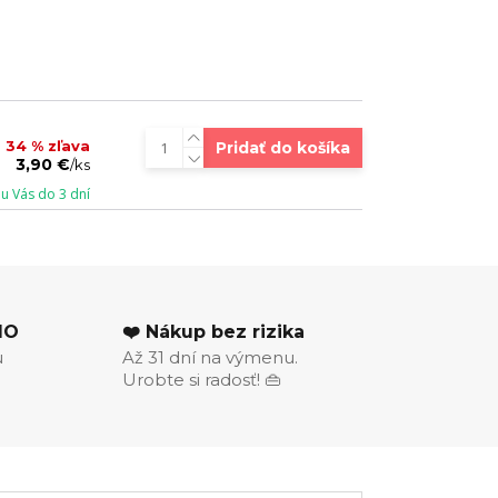
34 % zľava
Pridať do košíka
3,90 €
/
ks
u Vás do 3 dní
MO
❤️ Nákup bez rizika
u
Až 31 dní na výmenu.
Urobte si radosť! 👜