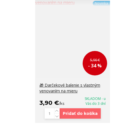
Novinka
5,90 €
- 34 %
🎁 Darčekové balenie s vlastným
venovaním na mieru
SKLADOM - u
3,90 €
/
ks
Vás do 3 dní
Pridať do košíka