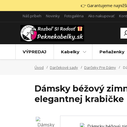
👉 Garantujeme najnižšie
Náš príbeh
Novinky
Fotogaléria
Ako nakupovať
Kont
VÝPREDAJ
Kabelky
Peňaženky
Úvod
Darčekové sady
Darčeky Pre Dámy
Dá
Dámsky béžový zimný 
elegantnej krabičke