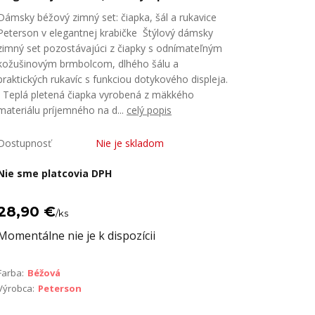
Dámsky béžový zimný set: čiapka, šál a rukavice
Peterson v elegantnej krabičke Štýlový dámsky
zimný set pozostávajúci z čiapky s odnímateľným
kožušinovým brmbolcom, dlhého šálu a
praktických rukavíc s funkciou dotykového displeja.
Teplá pletená čiapka vyrobená z mäkkého
materiálu príjemného na d...
celý popis
Dostupnosť
Nie je skladom
Nie sme platcovia DPH
28,90 €
/
ks
Momentálne nie je k dispozícii
Farba:
Béžová
Výrobca:
Peterson