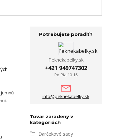
Potrebujete poradiť?
Peknekabelky.sk
+421 949747302
kých
Po-Pia 10-16
a jemnú
info@peknekabelky.sk
cií.
Tovar zaradený v
kategóriách
Darčekové sady
a