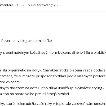
omentáre
1
Súvisiaci tovar
1
e Peterson v elegantnej krabičke
ky s odnímateľným kožušinovým brmbolcom, dlhého šálu a praktic
iálu príjemného na dotyk. Charakteristická pletená väzba dodáv
amená, že si môžete prispôsobiť vzhľad podľa vlastných preferen
pred chladom.
álnym dôrazom na detail. Jeho dĺžka umožňuje akýkoľvek styling -
alebo ho noste voľne pre ležérnejší vzhľad.
ky, ktoré nielen udržia vaše ruky v teple, ale zároveň vám umožni