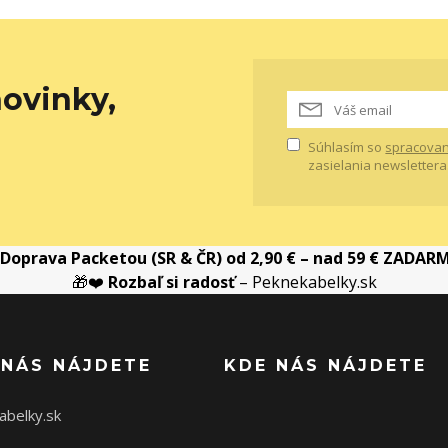
ovinky,
Súhlasím so
spracovan
zasielania newslettera
Doprava Packetou (SR & ČR) od 2,90 € – nad 59 € ZADAR
🎁❤️
Rozbaľ si radosť
– Peknekabelky.sk
 NÁS NÁJDETE
KDE NÁS NÁJDETE
abelky.sk