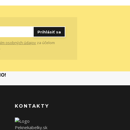
Prihlásiť sa
ím osobných údajov
za účelom
.
MO!
KONTAKTY
Peknekabelky.sk