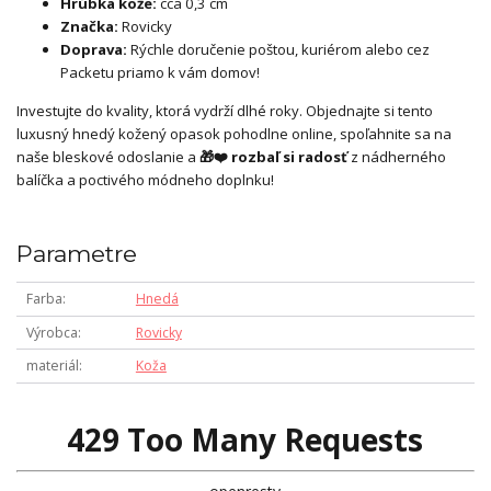
Hrúbka kože:
cca 0,3 cm
Značka:
Rovicky
Doprava:
Rýchle doručenie poštou, kuriérom alebo cez
Packetu priamo k vám domov!
Investujte do kvality, ktorá vydrží dlhé roky. Objednajte si tento
luxusný hnedý kožený opasok pohodlne online, spoľahnite sa na
naše bleskové odoslanie a
🎁❤️ rozbaľ si radosť
z nádherného
balíčka a poctivého módneho doplnku!
Parametre
Farba
Hnedá
Výrobca
Rovicky
materiál
Koža
429 Too Many Requests