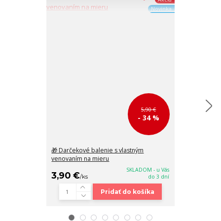
Novinka
5,90 €
- 34 %
🎁 Darčekové balenie s vlastným
Dámsky červe
venovaním na mieru
Peterson 4/32
SKLADOM - u Vás
3,90 €
18,90 €
/
ks
do 3 dní
/
ks
Pridať do košíka