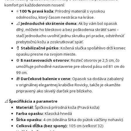
komfort pri každodennom nosení:
⭐
100 % pravá koža:
Prírodný materiál s vysokou
odolnosťou, ktorý časom nestráca na kráse.
📐
Jednoduché skrátenie doma:
Ak by vám bol opasok
dlhý, môžete ho bleskovo a bez poškodenia skrátiť sami –
stačí jednoducho uvoľniť jednu skrutku pri pracke, odstrihnúť
prebytočnú kožu a zoskrutkovať späť.
🧷
Stabilizačné pútko:
Kožená slučka spoľahlivo drží koniec
opasku presne na svojom mieste.
⚙
8 nastavovacích otvorov:
Rozteč otvorov je 2,5 cm, čo
umožňuje pohodlné nastavenie pre obvod pásu od 81 cm do
99 cm.
🎁
Darčekové balenie v cene:
Opasok sa dodáva zabalený
v originálnej elegantnej krabičke Rovicky, takže je okamžite
pripravený ako skvelý darček pre blízkeho.
📐
Špecifikácia a parametre
Materiál:
Špičková prírodná koža (Pravá koža)
Farba opasku:
Klasická hnedá
Šírka opasku:
4 cm (ideálna šírka do pútok väčšiny nohavíc)
Celková dĺžka (bez spony):
105 cm (veľkosť 32)