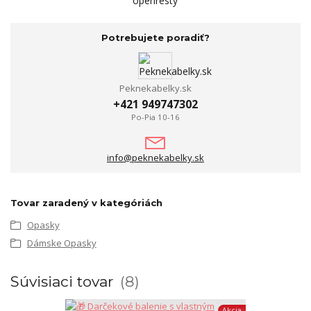
openresty
Potrebujete poradiť?
Peknekabelky.sk
+421 949747302
Po-Pia 10-16
info@peknekabelky.sk
Tovar zaradený v kategóriách
Opasky
Dámske Opasky
Súvisiaci tovar
8
Akcia