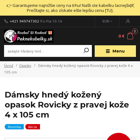
👉 Garantujeme najnižšie ceny na trhu! Našli ste kabelku lacnejšie?
Prečítajte si, ako získate ešte lepšiu cenu [TU].
+421 949747302
Po-Pia 10-16
EUR
0
0 €
Menu
Úvod
Opasky
Dámsky hnedý kožený opasok Rovicky z pravej kože 4 x
105 cm
Dámsky hnedý kožený
opasok Rovicky z pravej kože
4 x 105 cm
Novinka
Akcia