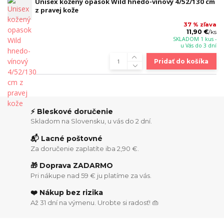
Unisex kožený opasok Wild hnedo-vínový 4/52/130 cm
z pravej kože
37 % zľava
11,90 €
/
ks
SKLADOM 1 kus -
u Vás do 3 dní
Pridať do košíka
⚡ Bleskové doručenie
Skladom na Slovensku, u vás do 2 dní.
📬 Lacné poštovné
Za doručenie zaplatíte iba 2,90 €.
🎁 Doprava ZADARMO
Pri nákupe nad 59 € ju platíme za vás.
❤️ Nákup bez rizika
Až 31 dní na výmenu. Urobte si radosť! 👜