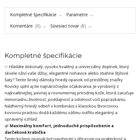
Kompletné špecifikácie
Parametre
Komentáre
0
Súvisiaci tovar
8
Kompletné špecifikácie
✨ Hľadáte dokonalý, vysoko kvalitný a univerzálny doplnok, ktorý
skvele oživí vaše džísy, elegantné nohavice alebo stiahne štýlové
šaty? Tento široký dámsky hnedý opasok od prestížnej značky
Rovicky splní aj tie najnáročnejšie očakávania. Je vyrobený z
najkvalitnejšej, pevnej a rovnomernej prírodnej kože, ktorá zaručuje
mimoriadnu životnosť, poddajnosť a odolnosť voči popraskaniu.
Nádherný hnedý odtieň v kombinácii s klasickou štvorcovou
kovovou prackou dodá každému vášmu outfitu elegantný a
upravený vzhľad.
🌿
Maximálny komfort, jednoduché prispôsobenie a
darčeková krabička
Tento kožený opasok bol navrhnutý s dôrazom na praktickosť a