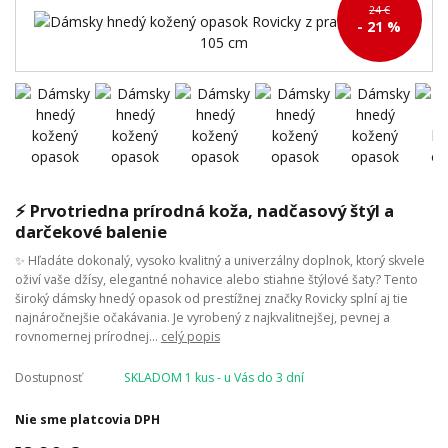
24 €
- 21 %
⚡ Prvotriedna prírodná koža, nadčasový štýl a
darčekové balenie
✨ Hľadáte dokonalý, vysoko kvalitný a univerzálny doplnok, ktorý skvele
oživí vaše džísy, elegantné nohavice alebo stiahne štýlové šaty? Tento
široký dámsky hnedý opasok od prestížnej značky Rovicky splní aj tie
najnáročnejšie očakávania. Je vyrobený z najkvalitnejšej, pevnej a
rovnomernej prírodnej...
celý popis
Dostupnosť
SKLADOM 1 kus - u Vás do 3 dní
Nie sme platcovia DPH