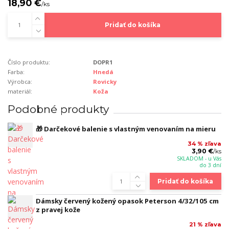
18,90 €
/
ks
Pridať do košíka
Číslo produktu:
DOPR1
Farba:
Hnedá
Výrobca:
Rovicky
materiál:
Koža
Podobné produkty
🎁 Darčekové balenie s vlastným venovaním na mieru
34 % zľava
3,90 €
/
ks
SKLADOM - u Vás
do 3 dní
Pridať do košíka
Dámsky červený kožený opasok Peterson 4/32/105 cm
z pravej kože
21 % zľava