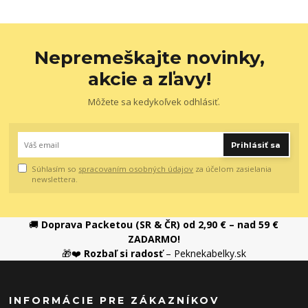
Nepremeškajte novinky,
akcie a zľavy!
Môžete sa kedykoľvek odhlásiť.
Prihlásiť sa
Súhlasím so
spracovaním osobných údajov
za účelom zasielania
newslettera.
🚚
Doprava Packetou (SR & ČR) od 2,90 € – nad 59 €
ZADARMO!
🎁❤️
Rozbaľ si radosť
– Peknekabelky.sk
INFORMÁCIE PRE ZÁKAZNÍKOV