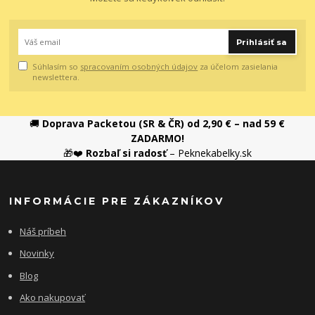
Prihlásiť sa
Súhlasím so
spracovaním osobných údajov
za účelom zasielania
newslettera.
🚚
Doprava Packetou (SR & ČR) od 2,90 € – nad 59 €
ZADARMO!
🎁❤️
Rozbaľ si radosť
– Peknekabelky.sk
INFORMÁCIE PRE ZÁKAZNÍKOV
Náš príbeh
Novinky
Blog
Ako nakupovať