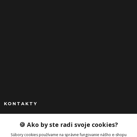
KONTAKTY
Peknekabelky.sk
🍪 Ako by ste radi svoje cookies?
+421 949747302
Súbory cookies používame na správne fungovanie nášho e-shopu
Po-Pia 10-16