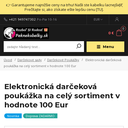
👉 Garantujeme najnižšie ceny na trhu! Našli ste kabelku lacnejšie?
Prečítajte si, ako získate ešte lepšiu cenu [TU].
+421 949747302
Po-Pia 10-16
EUR
0
0 €
Menu
Úvod
Darčekové sady
Darčekové Poukážky
Elektronická darčeková
poukážka na celý sortiment v hodnote 100 Eur
Elektronická darčeková
poukážka na celý sortiment v
hodnote 100 Eur
Novinka
Doprava ZADARMO