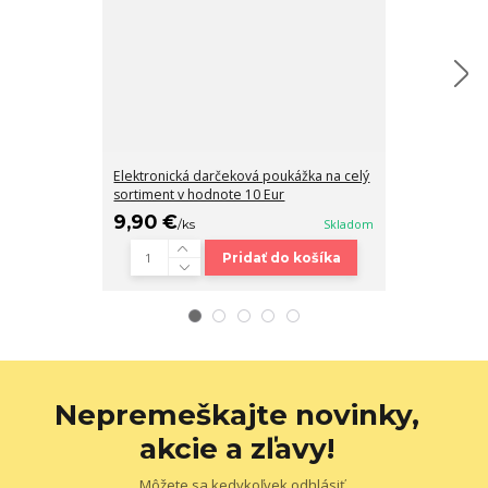
Elektronická darčeková poukážka na celý
Elektronická 
sortiment v hodnote 10 Eur
sortiment v h
9,90 €
19,90 €
/
ks
Skladom
/
ks
Pridať do košíka
Nepremeškajte novinky,
akcie a zľavy!
Môžete sa kedykoľvek odhlásiť.