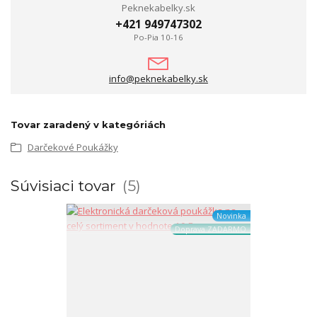
Peknekabelky.sk
+421 949747302
Po-Pia 10-16
info@peknekabelky.sk
Tovar zaradený v kategóriách
Darčekové Poukážky
Súvisiaci tovar
5
Novinka
Doprava ZADARMO